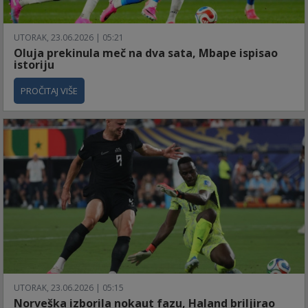
UTORAK, 23.06.2026 | 05:21
Oluja prekinula meč na dva sata, Mbape ispisao
istoriju
PROČITAJ VIŠE
UTORAK, 23.06.2026 | 05:15
Norveška izborila nokaut fazu, Haland briljirao