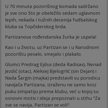
U 70 minuta pozorišnog komada sadržano
je sve ono što je obeležilo sedam uglavnom
lepih, nekada i tužnih decenija fudbalskog
kluba sa Topčiderskog brda.
Partizanova rođendanska žurka je uspela!
Kao i u životu, uz Partizan se i u Narodnom
pozorištu pevalo, smejalo i plakalo.
Glumci Predrag Ejdus (deda Radisav), Nenad
Jezdić (otac), Aleksej Bjelogrlić (sin Dejan) i
Nada Šargin (majka) predstavili su porodicu
navijača Partizana, izraženu ne samo kroz
puku simpatiju prema klubu, već u kojoj su
osnovni motiv i ideja prepoznati u stihu "Za
sve se navija, Partizan se voli".