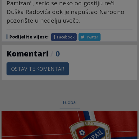
Partizan", setio se neko od gostiju reči
Duška Radovića dok je napuštao Narodno
pozorište u nedelju uveče.
Podijelite vijest:
Facebook
Twitter
Komentari
/
0
OSTAVITE KOMENTAR
Fudbal