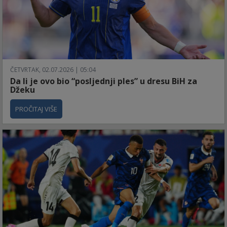
ČETVRTAK, 02.07.2026 | 05:04
Da li je ovo bio “posljednji ples” u dresu BiH za
Džeku
PROČITAJ VIŠE