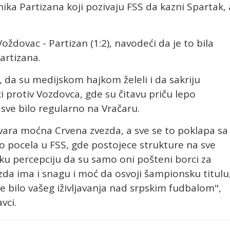
nika Partizana koji pozivaju FSS da kazni Spartak, 
oždovac - Partizan (1:2), navodeći da je to bila
artizana.
ć, da su medijskom hajkom želeli i da sakriju
 protiv Vozdovca, gde su čitavu priču lepo
 sve bilo regularno na Vračaru.
ara moćna Crvena zvezda, a sve se to poklapa sa
 pocela u FSS, gde postojece strukture na sve
ku percepciju da su samo oni pošteni borci za
zda ima i snagu i moć da osvoji šampionsku titulu
 je bilo vašeg iživljavanja nad srpskim fudbalom",
vci.