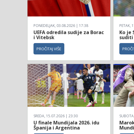
PONEDELJAK, 03.08.2026 | 17:38
PETAK, 1
UEFA odredila sudije za Borac
Ko je 
i Vitebsk
suditi
PROČITAJ VIŠE
PROČIT
SREDA, 15.07.2026 | 23:30
SUBOTA, 
U finale Mundijala 2026. idu
Maroko
Španija i Argentina
Mundi