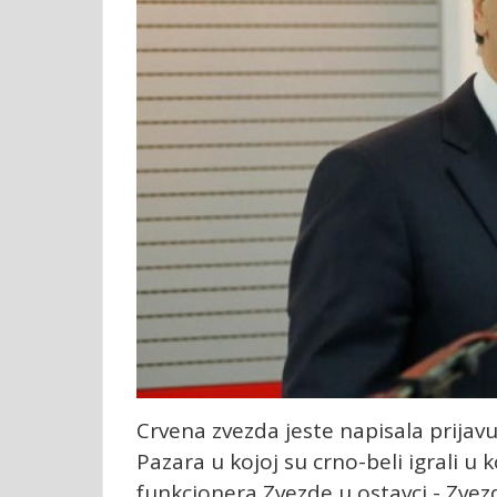
Crvena zvezda jeste napisala prijav
Pazara u kojoj su crno-beli igrali 
funkcionera Zvezde u ostavci - Zvez