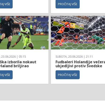
AJ VIŠE
PROČITAJ VIŠE
23.06.2026 | 05:15
SUBOTA, 20.06.2026 | 21:11
ška izborila nokaut
Fudbaleri Holandije večer
Haland briljirao
ubjedljivi protiv Švedske
AJ VIŠE
PROČITAJ VIŠE