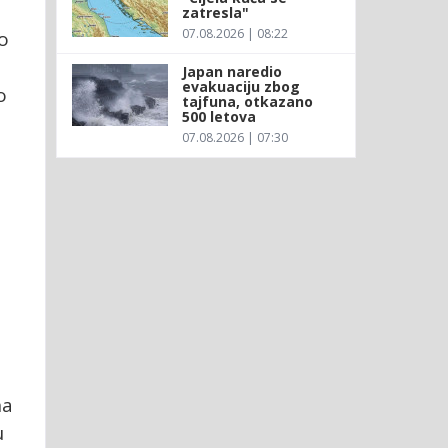
zatresla"
07.08.2026 | 08:22
no
Japan naredio
evakuaciju zbog
o
tajfuna, otkazano
500 letova
07.08.2026 | 07:30
na
u