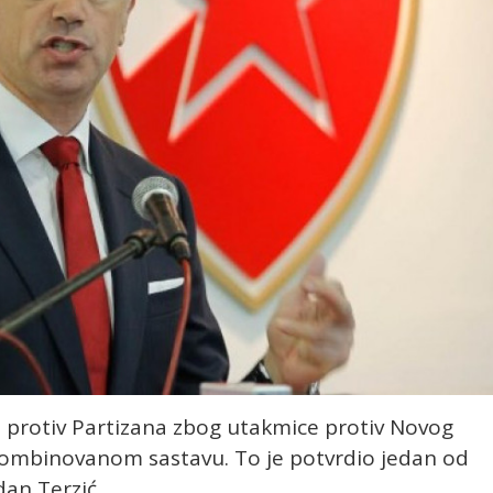
u protiv Partizana zbog utakmice protiv Novog
u kombinovanom sastavu. To je potvrdio jedan od
dan Terzić.