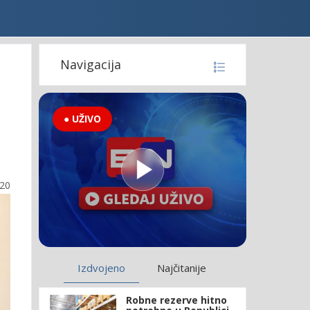
Navigacija
● UŽIVO
:20
Izdvojeno
Najčitanije
Robne rezerve hitno