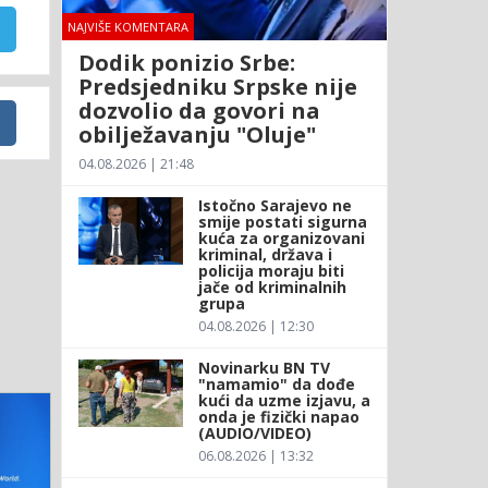
NAJVIŠE KOMENTARA
Dodik ponizio Srbe:
Predsjedniku Srpske nije
dozvolio da govori na
obilježavanju "Oluje"
04.08.2026 | 21:48
Istočno Sarajevo ne
smije postati sigurna
kuća za organizovani
kriminal, država i
policija moraju biti
jače od kriminalnih
grupa
04.08.2026 | 12:30
Novinarku BN TV
"namamio" da dođe
kući da uzme izjavu, a
onda je fizički napao
(AUDIO/VIDEO)
06.08.2026 | 13:32