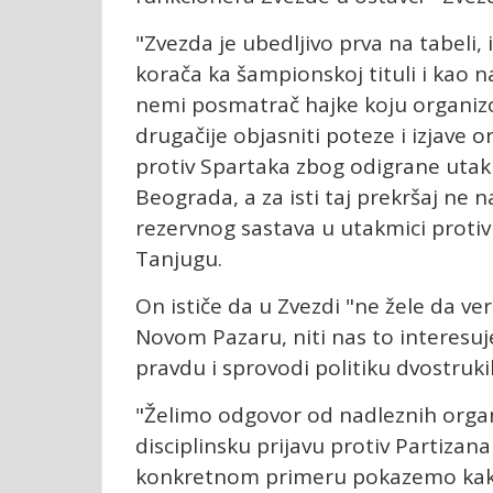
"Zvezda je ubedljivo prva na tabeli,
korača ka šampionskoj tituli i kao
nemi posmatrač hajke koju organizo
drugačije objasniti poteze i izjave 
protiv Spartaka zbog odigrane uta
Beograda, a za isti taj prekršaj ne 
rezervnog sastava u utakmici protiv 
Tanjugu.
On ističe da u Zvezdi "ne žele da v
Novom Pazaru, niti nas to interesuje
pravdu i sprovodi politiku dvostruk
"Želimo odgovor od nadleznih organ
disciplinsku prijavu protiv Partiza
konkretnom primeru pokazemo kako 