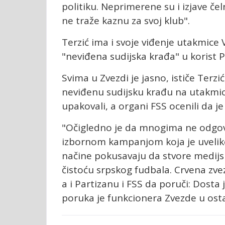
politiku. Neprimerene su i izjave čel
ne traže kaznu za svoj klub".
Terzić ima i svoje viđenje utakmice V
"neviđena sudijska krađa" u korist P
Svima u Zvezdi je jasno, ističe Terzi
neviđenu sudijsku krađu na utakmici
upakovali, a organi FSS ocenili da je
"Očigledno je da mnogima ne odgov
izbornom kampanjom koja je uveliko
načine pokusavaju da stvore medijs
čistoću srpskog fudbala. Crvena zve
a i Partizanu i FSS da poruči: Dosta
poruka je funkcionera Zvezde u osta