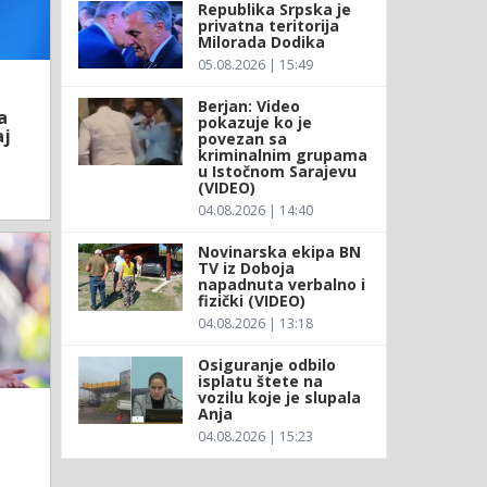
Republika Srpska je
privatna teritorija
Milorada Dodika
05.08.2026 | 15:49
Berjan: Video
a
pokazuje ko je
aj
povezan sa
kriminalnim grupama
u Istočnom Sarajevu
(VIDEO)
04.08.2026 | 14:40
Novinarska ekipa BN
TV iz Doboja
napadnuta verbalno i
fizički (VIDEO)
04.08.2026 | 13:18
Osiguranje odbilo
isplatu štete na
vozilu koje je slupala
Anja
04.08.2026 | 15:23