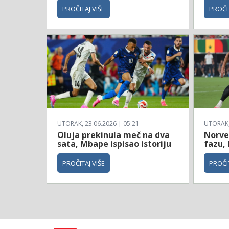
PROČITAJ VIŠE
PROČIT
UTORAK, 23.06.2026 | 05:21
UTORAK, 
Oluja prekinula meč na dva
Norve
sata, Mbape ispisao istoriju
fazu, 
PROČITAJ VIŠE
PROČIT