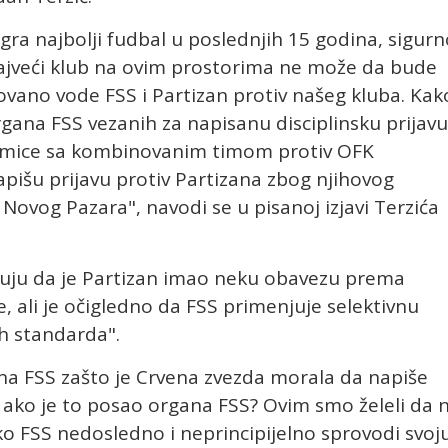
 igra najbolji fudbal u poslednjih 15 godina, sigur
 najveći klub na ovim prostorima ne može da bude
vano vode FSS i Partizan protiv našeg kluba. Kak
organa FSS vezanih za napisanu disciplinsku prijavu
kmice sa kombinovanim timom protiv OFK
napišu prijavu protiv Partizana zbog njihovog
Novog Pazara", navodi se u pisanoj izjavi Terzića
eruju da je Partizan imao neku obavezu prema
, ali je očigledno da FSS primenjuje selektivnu
ih standarda".
a FSS zašto je Crvena zvezda morala da napiše
na ako je to posao organa FSS? Ovim smo želeli da 
FSS nedosledno i neprincipijelno sprovodi svoj