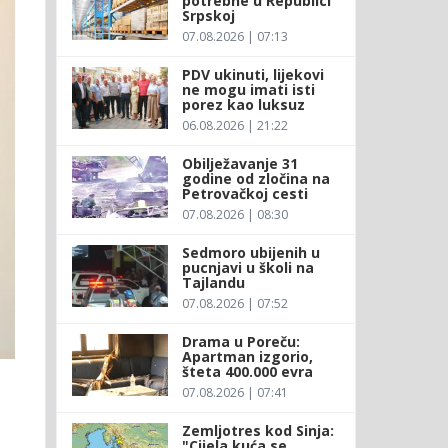
potrebne u Republici
Srpskoj
07.08.2026 | 07:13
PDV ukinuti, lijekovi
ne mogu imati isti
porez kao luksuz
06.08.2026 | 21:22
Obilježavanje 31
godine od zločina na
Petrovačkoj cesti
07.08.2026 | 08:30
Sedmoro ubijenih u
pucnjavi u školi na
Tajlandu
07.08.2026 | 07:52
Drama u Poreču:
Apartman izgorio,
šteta 400.000 evra
07.08.2026 | 07:41
Zemljotres kod Sinja:
"Cijela kuća se