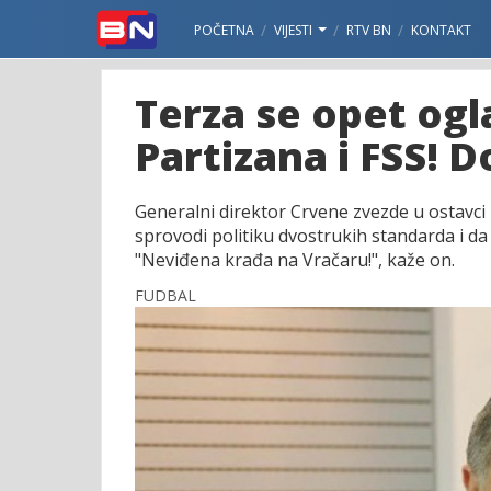
POČETNA
VIJESTI
RTV BN
KONTAKT
Terza se opet ogla
Partizana i FSS! D
Generalni direktor Crvene zvezde u ostavci
sprovodi politiku dvostrukih standarda i da
"Neviđena krađa na Vračaru!", kaže on.
FUDBAL