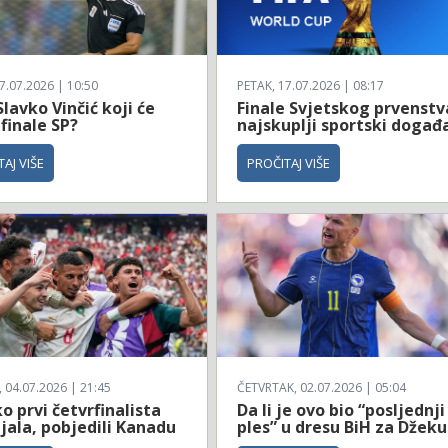
7.07.2026 | 10:50
PETAK, 17.07.2026 | 08:17
Slavko Vinčić koji će
Finale Svjetskog prvenstv
 finale SP?
najskuplji sportski događ
AJ VIŠE
PROČITAJ VIŠE
04.07.2026 | 21:45
ČETVRTAK, 02.07.2026 | 05:04
 prvi četvrfinalista
Da li je ovo bio “posljednji
jala, pobjedili Kanadu
ples” u dresu BiH za Džeku