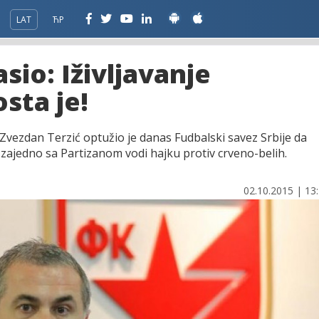
LAT
ЋР
sio: Iživljavanje
osta je!
 Zvezdan Terzić optužio je danas Fudbalski savez Srbije da
 zajedno sa Partizanom vodi hajku protiv crveno-belih.
02.10.2015 | 13