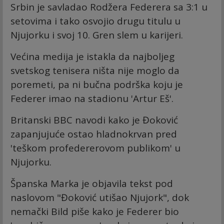
Srbin je savladao Rodžera Federera sa 3:1 u
setovima i tako osvojio drugu titulu u
Njujorku i svoj 10. Gren slem u karijeri.
Većina medija je istakla da najboljeg
svetskog tenisera ništa nije moglo da
poremeti, pa ni bučna podrška koju je
Federer imao na stadionu 'Artur Eš'.
Britanski BBC navodi kako je Đoković
zapanjujuće ostao hladnokrvan pred
'teškom profedererovom publikom' u
Njujorku.
Španska Marka je objavila tekst pod
naslovom "Đoković utišao Njujork", dok
nemački Bild piše kako je Federer bio