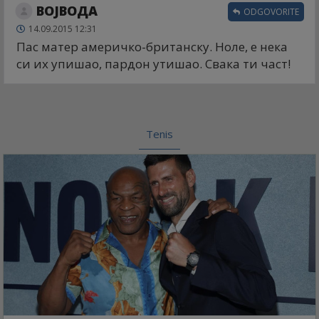
ВОЈВОДА
ODGOVORITE
14.09.2015 12:31
Пас матер америчко-британску. Ноле, е нека
си их упишао, пардон утишао. Свака ти част!
Tenis