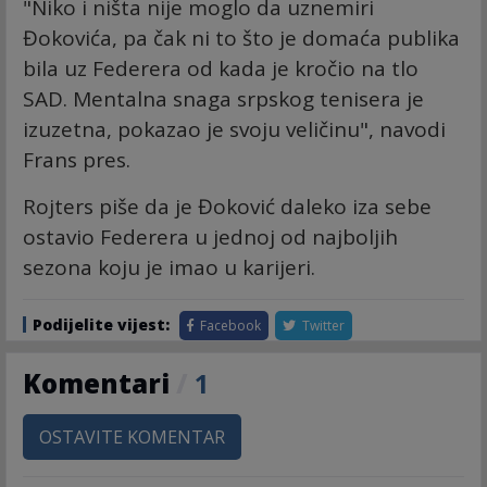
"Niko i ništa nije moglo da uznemiri
Đokovića, pa čak ni to što je domaća publika
bila uz Federera od kada je kročio na tlo
SAD. Mentalna snaga srpskog tenisera je
izuzetna, pokazao je svoju veličinu", navodi
Frans pres.
Rojters piše da je Đoković daleko iza sebe
ostavio Federera u jednoj od najboljih
sezona koju je imao u karijeri.
Podijelite vijest:
Facebook
Twitter
Komentari
/
1
OSTAVITE KOMENTAR