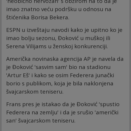
'neobično nervozan' s obzirom na to da je
imao znatno veću podršku u odnosu na
štićenika Borisa Bekera.
ESPN u izveštaju navodi kako je upitno ko je
imao bolju sezonu, Đoković u muškoj ili
Serena Vilijams u ženskoj konkurenciji.
Američka novinaska agencija AP je navela da
je Đoković 'sasvim sam' bio na stadionu
'Artur Eš' i kako se osim Federera junački
borio s publikom, koja je bila naklonjena
švajcarskom teniseru.
Frans pres je istakao da je Đoković 'spustio
Federera na zemlju' i da je srušio 'američki
san' švajcarskom teniseru.