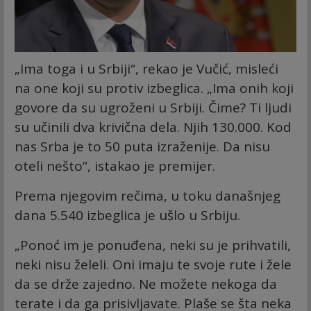
„Ima toga i u Srbiji“, rekao je Vučić, misleći
na one koji su protiv izbeglica. „Ima onih koji
govore da su ugroženi u Srbiji. Čime? Ti ljudi
su učinili dva krivična dela. Njih 130.000. Kod
nas Srba je to 50 puta izraženije. Da nisu
oteli nešto“, istakao je premijer.
Prema njegovim rečima, u toku današnjeg
dana 5.540 izbeglica je ušlo u Srbiju.
„Ponoć im je ponuđena, neki su je prihvatili,
neki nisu želeli. Oni imaju te svoje rute i žele
da se drže zajedno. Ne možete nekoga da
terate i da ga prisivljavate. Plaše se šta neka