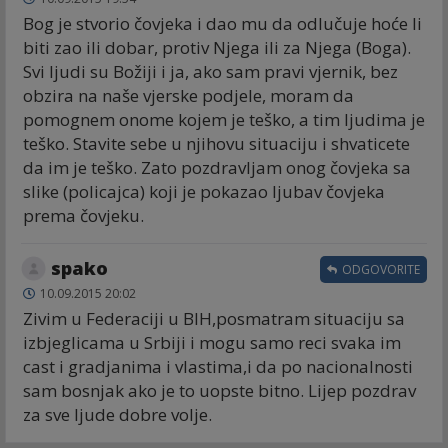
Bog je stvorio čovjeka i dao mu da odlučuje hoće li
biti zao ili dobar, protiv Njega ili za Njega (Boga).
Svi ljudi su Božiji i ja, ako sam pravi vjernik, bez
obzira na naše vjerske podjele, moram da
pomognem onome kojem je teško, a tim ljudima je
teško. Stavite sebe u njihovu situaciju i shvaticete
da im je teško. Zato pozdravljam onog čovjeka sa
slike (policajca) koji je pokazao ljubav čovjeka
prema čovjeku.
spako
ODGOVORITE
10.09.2015 20:02
Zivim u Federaciji u BIH,posmatram situaciju sa
izbjeglicama u Srbiji i mogu samo reci svaka im
cast i gradjanima i vlastima,i da po nacionalnosti
sam bosnjak ako je to uopste bitno. Lijep pozdrav
za sve ljude dobre volje.