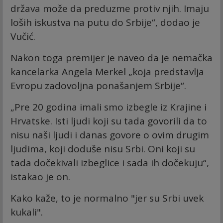
država može da preduzme protiv njih. Imaju
loših iskustva na putu do Srbije“, dodao je
Vučić.
Nakon toga premijer je naveo da je nemačka
kancelarka Angela Merkel „koja predstavlja
Evropu zadovoljna ponašanjem Srbije“.
„Pre 20 godina imali smo izbegle iz Krajine i
Hrvatske. Isti ljudi koji su tada govorili da to
nisu naši ljudi i danas govore o ovim drugim
ljudima, koji doduše nisu Srbi. Oni koji su
tada dočekivali izbeglice i sada ih dočekuju“,
istakao je on.
Kako kaže, to je normalno "jer su Srbi uvek
kukali".