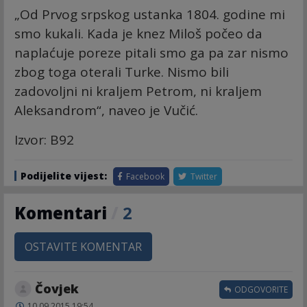
„Od Prvog srpskog ustanka 1804. godine mi
smo kukali. Kada je knez Miloš počeo da
naplaćuje poreze pitali smo ga pa zar nismo
zbog toga oterali Turke. Nismo bili
zadovoljni ni kraljem Petrom, ni kraljem
Aleksandrom“, naveo je Vučić.
Izvor: B92
Podijelite vijest:
Facebook
Twitter
Komentari
/
2
OSTAVITE KOMENTAR
Čovjek
ODGOVORITE
10.09.2015 19:54