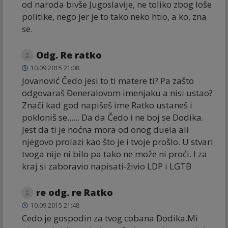
od naroda bivše Jugoslavije, ne toliko zbog loše
politike, nego jer je to tako neko htio, a ko, zna
se.
Odg. Re ratko
10.09.2015 21:08
Jovanović Čedo jesi to ti matere ti? Pa zašto
odgovaraš Đeneralovom imenjaku a nisi ustao?
Znači kad god napišeš ime Ratko ustaneš i
pokloniš se...... Da da Čedo i ne boj se Dodika.
Jest da ti je noćna mora od onog duela ali
njegovo prolazi kao što je i tvoje prošlo. U stvari
tvoga nije ni bilo pa tako ne može ni proći. I za
kraj si zaboravio napisati-živio LDP i LGTB
re odg. re Ratko
10.09.2015 21:48
Cedo je gospodin za tvog cobana Dodika.Mi