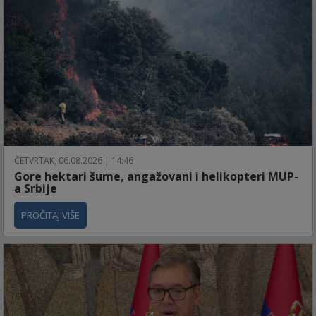
ČETVRTAK, 06.08.2026 | 14:46
Gore hektari šume, angažovani i helikopteri MUP-
a Srbije
PROČITAJ VIŠE