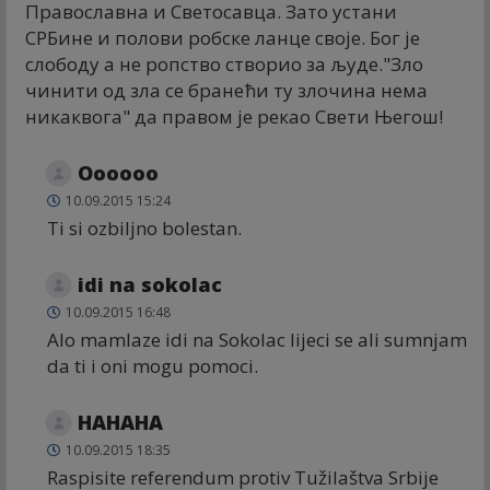
Православна и Светосавца. Зато устани
СРБине и полови робске ланце своје. Бог је
слободу а не ропство створио за људе."Зло
чинити од зла се бранећи ту злочина нема
никаквога" да правом је рекао Свети Његош!
Oooooo
10.09.2015 15:24
Ti si ozbiljno bolestan.
idi na sokolac
10.09.2015 16:48
Alo mamlaze idi na Sokolac lijeci se ali sumnjam
da ti i oni mogu pomoci.
HAHAHA
10.09.2015 18:35
Raspisite referendum protiv Tužilaštva Srbije