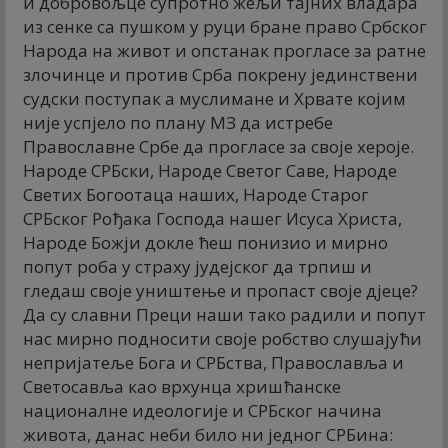
и добровољце супротно жељи тајних владара
из сенке са пушком у руци бране право Србског
Народа на живот и опстанак прогласе за ратне
злочинце и против Срба покрену јединствени
судски поступак а муслимане и Хрвате којим
није успјело по плану МЗ да истребе
Православне Србе да прогласе за своје хероје.
Народе СРБски, Народе Светог Саве, Народе
Светих Богоотаца наших, Народе Старог
СРБског Рођака Господа нашег Исуса Христа,
Народе Божји докле ћеш понизио и мирно
попут роба у страху јудејског да трпиш и
гледаш своје уништење и пропаст своје дјеце?
Да су славни Преци наши тако радили и попут
нас мирно подносити своје робство слушајући
непријатеље Бога и СРБства, Православља и
Светосавља као врхунца хришћанске
националне идеологије и СРБског начина
живота, данас неби било ни једног СРБина: