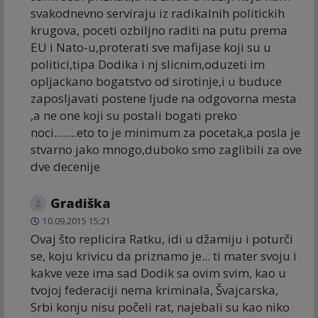
svakodnevno serviraju iz radikalnih politickih
krugova, poceti ozbiljno raditi na putu prema
EU i Nato-u,proterati sve mafijase koji su u
politici,tipa Dodika i nj slicnim,oduzeti im
opljackano bogatstvo od sirotinje,i u buduce
zaposljavati postene ljude na odgovorna mesta
,a ne one koji su postali bogati preko
noci........eto to je minimum za pocetak,a posla je
stvarno jako mnogo,duboko smo zaglibili za ove
dve decenije
Gradiška
10.09.2015 15:21
Ovaj što replicira Ratku, idi u džamiju i poturči
se, koju krivicu da priznamo je... ti mater svoju i
kakve veze ima sad Dodik sa ovim svim, kao u
tvojoj federaciji nema kriminala, Švajcarska,
Srbi konju nisu počeli rat, najebali su kao niko