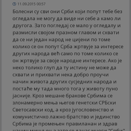
11.09.2015 00:57
Болесни су сви они Срби који попут тебе без
огледала не могу да виде ни себе а камо ли
другога. Зато погледај се мало у огледалу и
размисли својом празном главом и схвати
да се ни један народ не цијени по томе
колико се он попут Срба жртвује за интересе
других народа већ само по томе колико се
он жртвује за своје народне интересе. Ако је
неко толико глуп да ту истину не може да
схвати и прихвати нека добро проучи
начин живота других сусједних народа и
постаће му тада много тога у животу пуно
јасније. Кроз мешане бракове Србима се
злонамерно мења његов генетски СРБски
Светосавски код, а кроз југословенство и
комунистичко лажно братство и јединство
Србима је промењен правиланан и здрав
начин мишљења зато се данас многи "Срби"