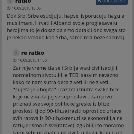
ratko
ODGOVORITE
10.09.2015 13:08
Dok Srbi Srbe osudjuju, hapse, isporucuju hagu a
muslimani, Hrvati i Albanci svoje proglasavaju
herojima to je dokaz da smo dotakli dno svega sto
je nekad vredilo kod Srba, samo reci boze sacuvaj.
re ratko
10.09.2015 14:56
Zar nije vreme da se i Srbija vrati civilizaciji i
normalnom zivotu,ili je TEBI sasvim nevazno
kako ce nam sutra deca ziveti ili ne ziveti..
''sujeta je ubojita'' i razara iznutra svako bice
koje ne zna da joj se suprostavi... kao prvo
priznati sve svoje politicke greske iz blize
proslosti tj od 90-tih,zatraziti oprost od zrtava
svih ratova iz 90-tih,okrenuti se ekonomiji,a ne
ratu,jer smo ih sve(ratove) izgubili,i to moramo
sami sebi priznati,a ne ziveti u iluziji koju nam