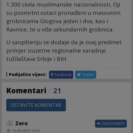
1.300 civila muslimanske nacionalnosti, čiji
su posmrtni ostaci pronađeni u masovnim
grobnicama Glogova jedan i dva, kao i
Ravnice, te u više sekundarnih grobnica.
U saopštenju se dodaje da je ovaj predmet
primjer izuzetne regionalne saradnje
tužilaštava Srbije i BiH.
Podijelite vijest:
Facebook
Twitter
Komentari
/
21
OSTAVITE KOMENTAR
Zero
ODGOVORITE
10.09.2015 12:31