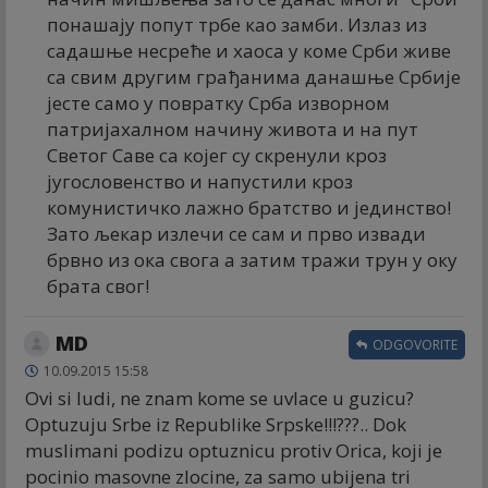
понашају попут трбе као замби. Излаз из
садашње несреће и хаоса у коме Срби живе
са свим другим грађанима данашње Србије
јесте само у повратку Срба изворном
патријахалном начину живота и на пут
Светог Саве са којег су скренули кроз
југословенство и напустили кроз
комунистичко лажно братство и јединство!
Зато љекар излечи се сам и прво извади
брвно из ока свога а затим тражи трун у оку
брата свог!
MD
ODGOVORITE
10.09.2015 15:58
Ovi si ludi, ne znam kome se uvlace u guzicu?
Optuzuju Srbe iz Republike Srpske!!!???.. Dok
muslimani podizu optuznicu protiv Orica, koji je
pocinio masovne zlocine, za samo ubijena tri