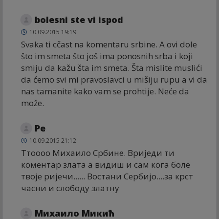
bolesni ste vi ispod
10.09.2015 19:19
Svaka ti cčast na komentaru srbine. A ovi dole
što im smeta što još ima ponosnih srba i koji
smiju da kažu šta im smeta. Šta mislite muslići
da ćemo svi mi pravoslavci u mišiju rupu a vi da
nas tamanite kako vam se prohtije. Neće da
može.
Ре
10.09.2015 21:12
Ттоооо Михаило Србине. Вриједи ти
коментар злата а видиш и сам кога боле
твоје ријечи...... Востани Сербијо....за крст
часни и слободу златну
Михаило Микић