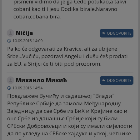
pismeni vidimo da je ga Cedo potukao,a takvi
cobani kao ti i jesu Dodika birale.Naravno
coban,cobana bira.
Ničija
ODGOVORITE
10.09.2015 14:09
Pa ko će odgovarati za Kravice, ali za ubijene
Srbe...Vučiću, pozdravi Angelu i dušu ćeš prodati
za EU, a Sirijci će ti biti pod prozorom.
Михаило Микић
ODGOVORITE
10.09.2015 14:54
Предлажем Вучићу и садашњој "Влади"
Републике Србије да замоли Међународну
Заједницу да све Србе из БиХ и Крајине као и
оне Србе из данашње Србије који су били
СРБски Добровољци и који су имали смјелости
да по угледу на СРБске хајдуке и уској, четнике