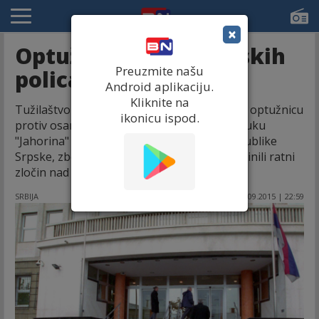
×
Optužnica protiv srpskih
Preuzmite našu
policajaca
Android aplikaciju.
Kliknite na
Tužilaštvo Srbije za ratne zločine podiglo je optužnicu
ikonicu ispod.
protiv osam bivših pripadnika Centra za obuku
"Jahorina" iz Specijalne brigade MUP-a Republike
Srpske, zbog sumnje da su u Srebrenici počinili ratni
zločin nad civilnim stanovništvom.
SRBIJA
10.09.2015 | 22:59