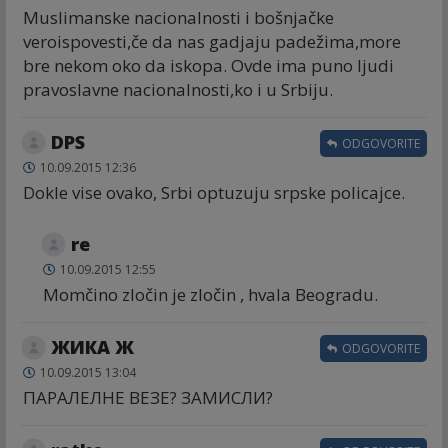
Muslimanske nacionalnosti i bošnjačke
veroispovesti,če da nas gadjaju padežima,more
bre nekom oko da iskopa. Ovde ima puno ljudi
pravoslavne nacionalnosti,ko i u Srbiju.
DPS
ODGOVORITE
10.09.2015 12:36
Dokle vise ovako, Srbi optuzuju srpske policajce.
re
10.09.2015 12:55
Momčino zločin je zločin , hvala Beogradu.
ЖИКА Ж
ODGOVORITE
10.09.2015 13:04
ПАРАЛЕЛНЕ ВЕЗЕ? ЗАМИСЛИ?