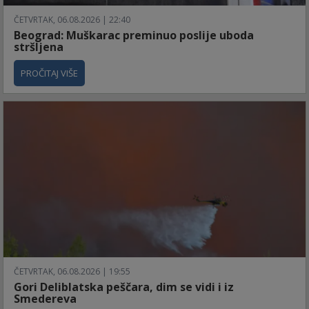
ČETVRTAK, 06.08.2026 | 22:40
Beograd: Muškarac preminuo poslije uboda
stršljena
PROČITAJ VIŠE
ČETVRTAK, 06.08.2026 | 19:55
Gori Deliblatska peščara, dim se vidi i iz
Smedereva