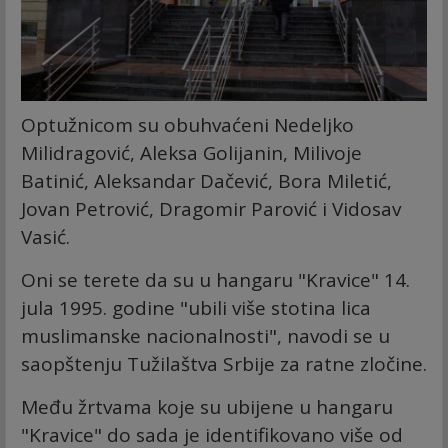
Optužnicom su obuhvaćeni Nedeljko
Milidragović, Aleksa Golijanin, Milivoje
Batinić, Aleksandar Dačević, Bora Miletić,
Jovan Petrović, Dragomir Parović i Vidosav
Vasić.
Oni se terete da su u hangaru "Kravice" 14.
jula 1995. godine "ubili više stotina lica
muslimanske nacionalnosti", navodi se u
saopštenju Tužilaštva Srbije za ratne zločine.
Među žrtvama koje su ubijene u hangaru
"Kravice" do sada je identifikovano više od