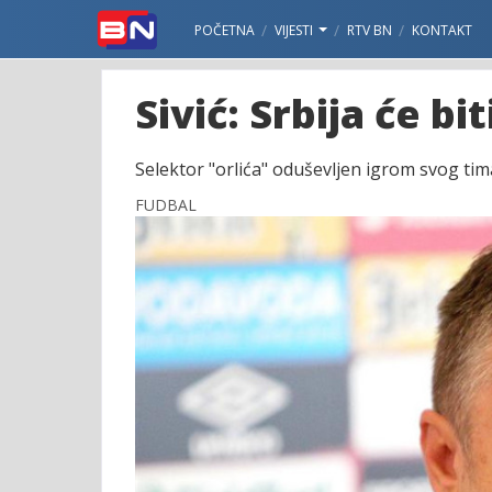
POČETNA
VIJESTI
RTV BN
KONTAKT
Sivić: Srbija će b
Selektor "orlića" oduševljen igrom svog tima
FUDBAL