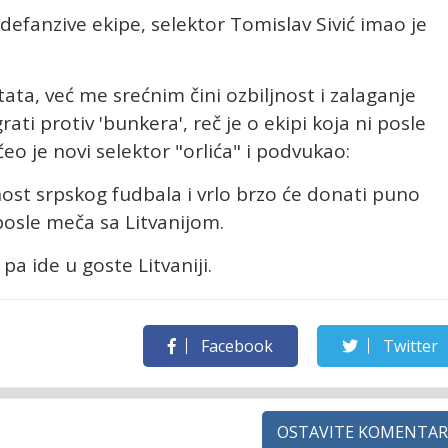
defanzive ekipe, selektor Tomislav Sivić imao je
ta, već me srećnim čini ozbiljnost i zalaganje
ati protiv 'bunkera', reč je o ekipi koja ni posle
čeo je novi selektor "orlića" i podvukao:
nost srpskog fudbala i vrlo brzo će donati puno
 posle meča sa Litvanijom.
pa ide u goste Litvaniji.
Facebook
Twitter
OSTAVITE KOMENTAR