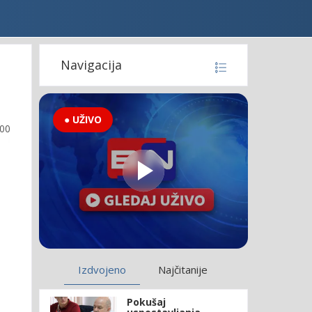
Navigacija
● UŽIVO
:00
Izdvojeno
Najčitanije
Pokušaj