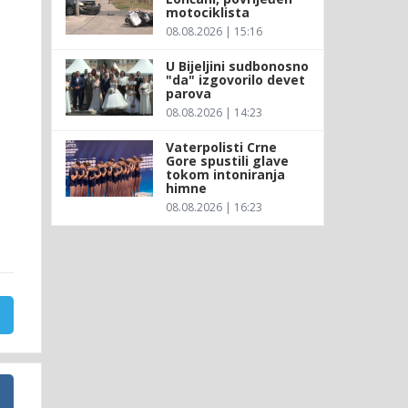
motociklista
08.08.2026 | 15:16
U Bijeljini sudbonosno
"da" izgovorilo devet
parova
08.08.2026 | 14:23
Vaterpolisti Crne
Gore spustili glave
tokom intoniranja
himne
08.08.2026 | 16:23