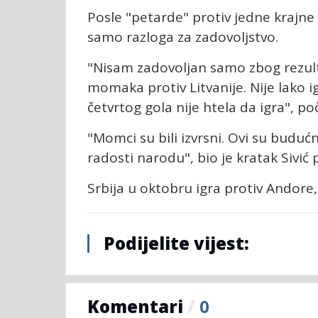
Posle "petarde" protiv jedne krajne 
samo razloga za zadovoljstvo.
"Nisam zadovoljan samo zbog rezulta
momaka protiv Litvanije. Nije lako igr
četvrtog gola nije htela da igra", po
"Momci su bili izvrsni. Ovi su buduć
radosti narodu", bio je kratak Sivić
Srbija u oktobru igra protiv Andore, 
Podijelite vijest:
Komentari
/
0