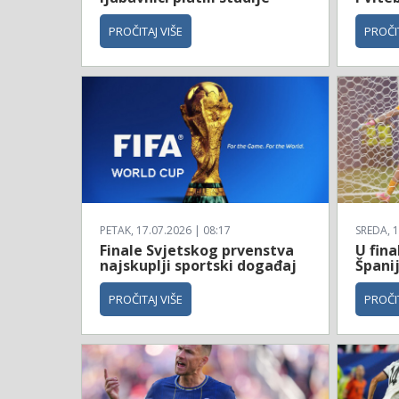
PROČITAJ VIŠE
PROČIT
PETAK, 17.07.2026 | 08:17
SREDA, 1
Finale Svjetskog prvenstva
U fina
najskuplji sportski događaj
Španij
PROČITAJ VIŠE
PROČIT