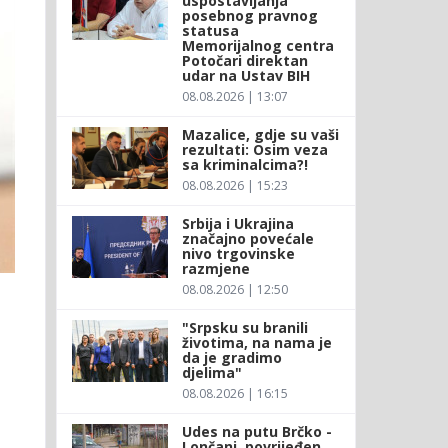
uspostavljanja
posebnog pravnog
statusa
Memorijalnog centra
Potočari direktan
udar na Ustav BIH
08.08.2026 | 13:07
Mazalice, gdje su vaši
rezultati: Osim veza
sa kriminalcima?!
08.08.2026 | 15:23
Srbija i Ukrajina
značajno povećale
nivo trgovinske
razmjene
08.08.2026 | 12:50
"Srpsku su branili
životima, na nama je
da je gradimo
djelima"
08.08.2026 | 16:15
Udes na putu Brčko -
Lončani, povrijeđen