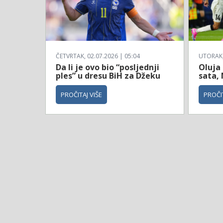
ČETVRTAK, 02.07.2026 | 05:04
UTORAK, 
Da li je ovo bio “posljednji
Oluja
ples” u dresu BiH za Džeku
sata, 
PROČITAJ VIŠE
PROČIT