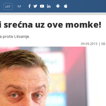
LAT
ЋР
iti srećna uz ove momke!
 protiv Litvanije.
09.09.2015 | 08