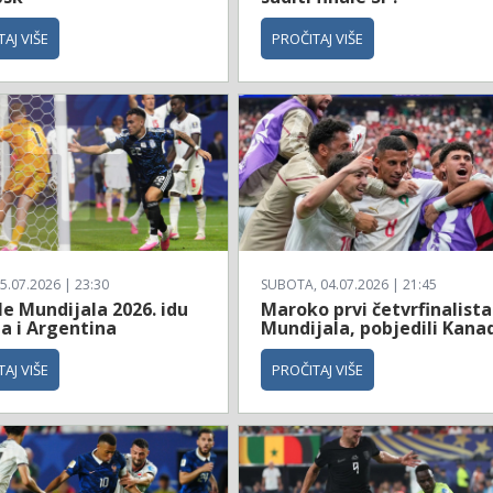
AJ VIŠE
PROČITAJ VIŠE
5.07.2026 | 23:30
SUBOTA, 04.07.2026 | 21:45
le Mundijala 2026. idu
Maroko prvi četvrfinalista
a i Argentina
Mundijala, pobjedili Kana
AJ VIŠE
PROČITAJ VIŠE