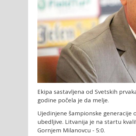
Ekipa sastavljena od Svetskih prvaka
godine počela je da melje.
Ujedinjene šampionske generacije odi
ubedljive. Litvanija je na startu kva
Gornjem Milanovcu - 5:0.