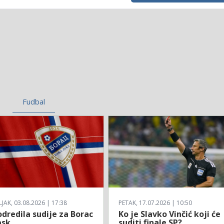
Fudbal
AK, 03.08.2026 | 17:38
PETAK, 17.07.2026 | 10:50
dredila sudije za Borac
Ko je Slavko Vinčić koji će
bsk
suditi finale SP?