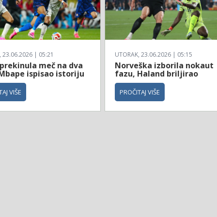
23.06.2026 | 05:21
UTORAK, 23.06.2026 | 05:15
 prekinula meč na dva
Norveška izborila nokaut
Mbape ispisao istoriju
fazu, Haland briljirao
AJ VIŠE
PROČITAJ VIŠE