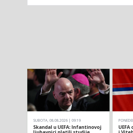
SUBOTA, 08.08.2026 | 09:19
PONEDELJ
Skandal u UEFA: Infantinovoj
UEFA o
ljubavnici platili studije
i Vite