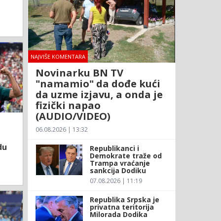
NAJVIŠE KOMENTARA
Novinarku BN TV
"namamio" da dođe kući
da uzme izjavu, a onda je
fizički napao
(AUDIO/VIDEO)
06.08.2026 | 13:32
du
Republikanci i
Demokrate traže od
Trampa vraćanje
sankcija Dodiku
07.08.2026 | 11:19
Republika Srpska je
privatna teritorija
Milorada Dodika