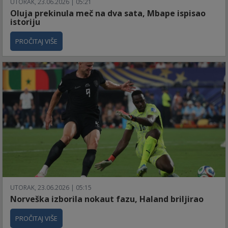
UTORAK, 23.06.2026 | 05:21
Oluja prekinula meč na dva sata, Mbape ispisao
istoriju
PROČITAJ VIŠE
UTORAK, 23.06.2026 | 05:15
Norveška izborila nokaut fazu, Haland briljirao
PROČITAJ VIŠE