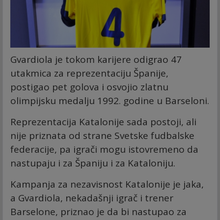
Gvardiola je tokom karijere odigrao 47
utakmica za reprezentaciju Španije,
postigao pet golova i osvojio zlatnu
olimpijsku medalju 1992. godine u Barseloni.
Reprezentacija Katalonije sada postoji, ali
nije priznata od strane Svetske fudbalske
federacije, pa igrači mogu istovremeno da
nastupaju i za Španiju i za Kataloniju.
Kampanja za nezavisnost Katalonije je jaka,
a Gvardiola, nekadašnji igrač i trener
Barselone, priznao je da bi nastupao za