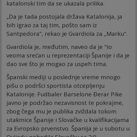
katalonski tim da se ukazala prilika.
„Da je tada postojala država Katalonija, ja
bih igrao za taj tim, pošto sam iz
Santpedora“, rekao je Gvardiola za „Marku“.
Gvardiola je, međutim, naveo da je "io
veoma srećan u reprezentaciji Španije i da je
dao sve što je mogao za uspeh tima.
Španski mediji u poslednje vreme mnogo
pišu o podršci sportista otcepljenju
Katalonije. Fudbaler Barselone Đerar Pike
javno je podržao nezavisnost te pokrajine,
zbog čega mu je publika zviždala tokom
utakmice Španije i Slovačke u kvalifikacijama
za Evropsko prvenstvo. Španija je u subotu u
Ovijedu pobedila Slovačku sa 2:0.