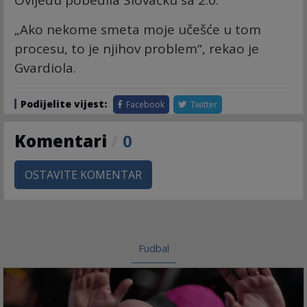
„Ako nekome smeta moje učešće u tom
procesu, to je njihov problem“, rekao je
Gvardiola.
Podijelite vijest:
Facebook
Twitter
Komentari
/
0
OSTAVITE KOMENTAR
Fudbal