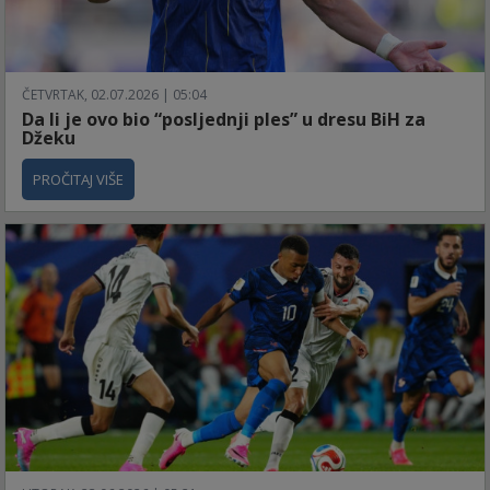
ČETVRTAK, 02.07.2026 | 05:04
Da li je ovo bio “posljednji ples” u dresu BiH za
Džeku
PROČITAJ VIŠE