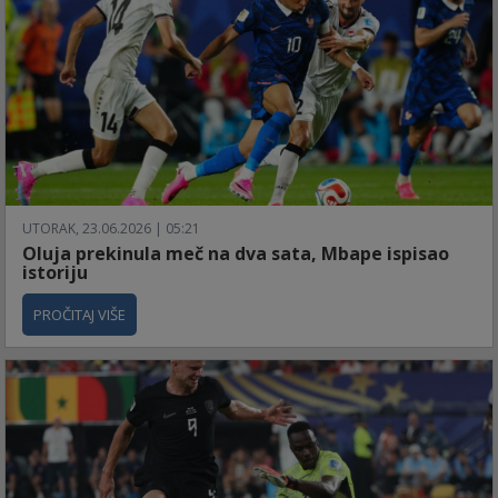
UTORAK, 23.06.2026 | 05:21
Oluja prekinula meč na dva sata, Mbape ispisao
istoriju
PROČITAJ VIŠE