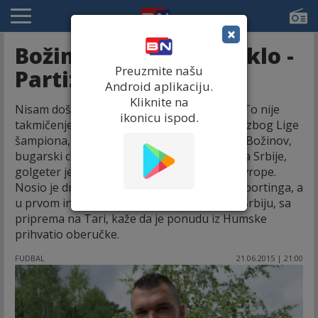
×
Božinov: Srce mi je reklo -
Preuzmite našu
Partizan!
Android aplikaciju.
Kliknite na
Nisam došao u Partizan zbog Lige Evrope! To nije
ikonicu ispod.
takmičenje za najbolje klubove. Došao sam zbog Lige
šampiona, rekao je Bugarin za “Blic”. Valeri Božinov,
bugarski centarfor koji je pojačao šampiona Srbije,
golgeter je koji je igrao u najjačim ligama Evrope.
Nosio je dresove Juventusa, Sitija, Parme, Sportinga, a
u prvom intervjuu koji je dao po dolasku u Srbiju, sa
priprema na Tari, kaže da je ponudu iz Humske
prihvatio oberučke.
FUDBAL
21.06.2015 | 21:00