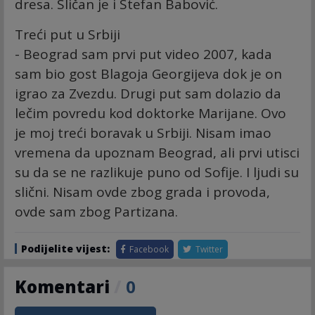
dresa. Sličan je i Stefan Babović.
Treći put u Srbiji
- Beograd sam prvi put video 2007, kada
sam bio gost Blagoja Georgijeva dok je on
igrao za Zvezdu. Drugi put sam dolazio da
lečim povredu kod doktorke Marijane. Ovo
je moj treći boravak u Srbiji. Nisam imao
vremena da upoznam Beograd, ali prvi utisci
su da se ne razlikuje puno od Sofije. I ljudi su
slični. Nisam ovde zbog grada i provoda,
ovde sam zbog Partizana.
Podijelite vijest:
Facebook
Twitter
Komentari
/
0