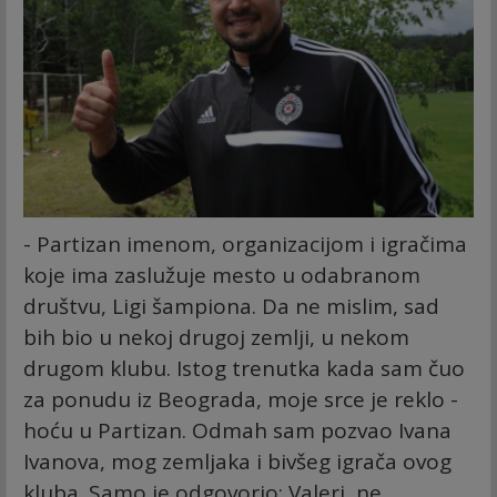
- Partizan imenom, organizacijom i igračima
koje ima zaslužuje mesto u odabranom
društvu, Ligi šampiona. Da ne mislim, sad
bih bio u nekoj drugoj zemlji, u nekom
drugom klubu. Istog trenutka kada sam čuo
za ponudu iz Beograda, moje srce je reklo -
hoću u Partizan. Odmah sam pozvao Ivana
Ivanova, mog zemljaka i bivšeg igrača ovog
kluba. Samo je odgovorio: Valeri, ne