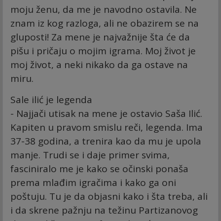
moju ženu, da me je navodno ostavila. Ne
znam iz kog razloga, ali ne obazirem se na
gluposti! Za mene je najvažnije šta će da
pišu i pričaju o mojim igrama. Moj život je
moj život, a neki nikako da ga ostave na
miru.
Sale ilić je legenda
- Najjači utisak na mene je ostavio Saša Ilić.
Kapiten u pravom smislu reči, legenda. Ima
37-38 godina, a trenira kao da mu je upola
manje. Trudi se i daje primer svima,
fasciniralo me je kako se očinski ponaša
prema mlađim igračima i kako ga oni
poštuju. Tu je da objasni kako i šta treba, ali
i da skrene pažnju na težinu Partizanovog