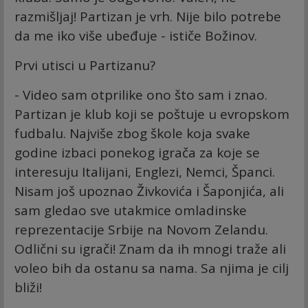
razmišljaj! Partizan je vrh. Nije bilo potrebe
da me iko više ubeđuje - ističe Božinov.
Prvi utisci u Partizanu?
- Video sam otprilike ono što sam i znao.
Partizan je klub koji se poštuje u evropskom
fudbalu. Najviše zbog škole koja svake
godine izbaci ponekog igrača za koje se
interesuju Italijani, Englezi, Nemci, Španci.
Nisam još upoznao Živkovića i Šaponjića, ali
sam gledao sve utakmice omladinske
reprezentacije Srbije na Novom Zelandu.
Odlični su igrači! Znam da ih mnogi traže ali
voleo bih da ostanu sa nama. Sa njima je cilj
bliži!