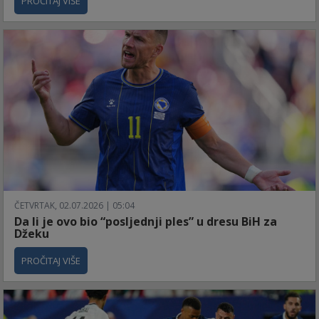
PROČITAJ VIŠE
ČETVRTAK, 02.07.2026 | 05:04
Da li je ovo bio “posljednji ples” u dresu BiH za
Džeku
PROČITAJ VIŠE