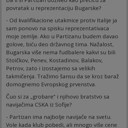
povratak u reprezentaciju Bugarske?
- Od kvalifikacione utakmice protiv Italije ja
sam ponovo na spisku reprezentativaca
moje zemlje. Ako u Partizanu budem davao
golove, biću deo državnog tima. Nažalost,
Bugarska više nema fudbalere kakvi su bili
Stoičkov, Penev, Kostadinov, Balakov,
Petrov, zato i izostajemo sa velikih
takmičenja. Tražimo šansu da se kroz baraž
domognemo Evropskog prvenstva.
Čuo si za „grobare“ i njihovo bratstvo sa
navijačima CSKA iz Sofije?
- Partizan ima najbolje navijače na svetu.
Vole kada klub pobedi, ali mnogo više cene