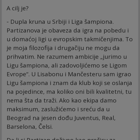
A cilj je?
- Dupla kruna u Srbiji i Liga šampiona.
Partizanova je obaveza da igra na pobedu i
u domaćoj ligi u evropskim takmičenjima. To
je moja filozofija i drugačiju ne mogu da
prihvatim. Ne razumem ambicije „jurimo u
Ligu šampiona, ali zadovoljićemo se Ligom
Evrope“. U Lisabonu i Mančesteru sam igrao
Ligu šampiona i znam da klub koji se oslanja
na pojedince, ma koliko oni bili kvalitetni, tu
nema šta da traži. Ako kao ekipa damo
maksimum, zaslužićemo i sreću da u
Beograd na jesen dođu Juventus, Real,
Barselona, Čelsi.
Da li si Partizan doživeo kao prečicu za