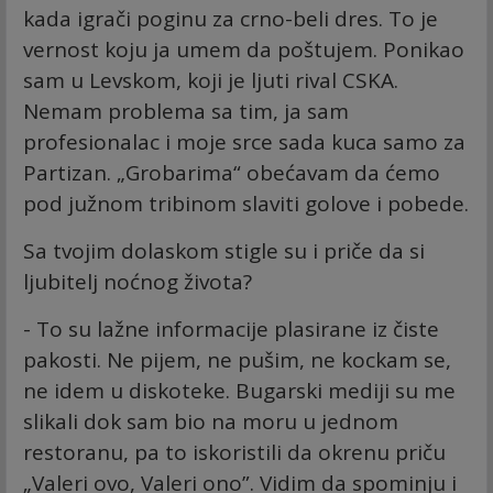
kada igrači poginu za crno-beli dres. To je
vernost koju ja umem da poštujem. Ponikao
sam u Levskom, koji je ljuti rival CSKA.
Nemam problema sa tim, ja sam
profesionalac i moje srce sada kuca samo za
Partizan. „Grobarima“ obećavam da ćemo
pod južnom tribinom slaviti golove i pobede.
Sa tvojim dolaskom stigle su i priče da si
ljubitelj noćnog života?
- To su lažne informacije plasirane iz čiste
pakosti. Ne pijem, ne pušim, ne kockam se,
ne idem u diskoteke. Bugarski mediji su me
slikali dok sam bio na moru u jednom
restoranu, pa to iskoristili da okrenu priču
„Valeri ovo, Valeri ono”. Vidim da spominju i