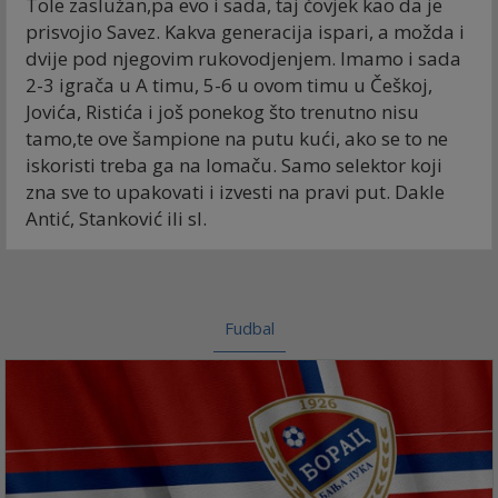
Tole zaslužan,pa evo i sada, taj čovjek kao da je
prisvojio Savez. Kakva generacija ispari, a možda i
dvije pod njegovim rukovodjenjem. Imamo i sada
2-3 igrača u A timu, 5-6 u ovom timu u Češkoj,
Jovića, Ristića i još ponekog što trenutno nisu
tamo,te ove šampione na putu kući, ako se to ne
iskoristi treba ga na lomaču. Samo selektor koji
zna sve to upakovati i izvesti na pravi put. Dakle
Antić, Stanković ili sl.
Fudbal