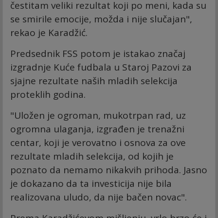
čestitam veliki rezultat koji po meni, kada su
se smirile emocije, možda i nije slučajan",
rekao je Karadžić.
Predsednik FSS potom je istakao značaj
izgradnje Kuće fudbala u Staroj Pazovi za
sjajne rezultate naših mladih selekcija
proteklih godina.
"Uložen je ogroman, mukotrpan rad, uz
ogromna ulaganja, izgrađen je trenažni
centar, koji je verovatno i osnova za ove
rezultate mladih selekcija, od kojih je
poznato da nemamo nikakvih prihoda. Jasno
je dokazano da ta investicija nije bila
realizovana uludo, da nije bačen novac".
Prema Karadžićevom mišljenju, vrlo brzo će i