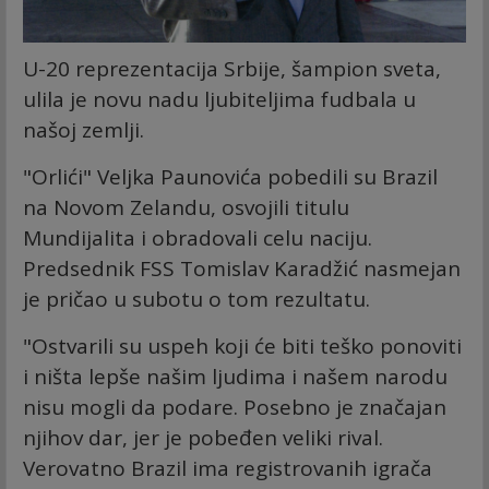
U-20 reprezentacija Srbije, šampion sveta,
ulila je novu nadu ljubiteljima fudbala u
našoj zemlji.
"Orlići" Veljka Paunovića pobedili su Brazil
na Novom Zelandu, osvojili titulu
Mundijalita i obradovali celu naciju.
Predsednik FSS Tomislav Karadžić nasmejan
je pričao u subotu o tom rezultatu.
"Ostvarili su uspeh koji će biti teško ponoviti
i ništa lepše našim ljudima i našem narodu
nisu mogli da podare. Posebno je značajan
njihov dar, jer je pobeđen veliki rival.
Verovatno Brazil ima registrovanih igrača