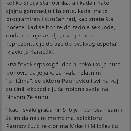
koliko Srbija stanovnika, ali kada imate
sjajnu generaciju i talente, kada imate
programiran i stručan rad, kad znate šta
hoćete, kad se borite do zadnje sekunde,
onda i manje zemlje, manji savezi i
reprezentacije dolaze do ovakvog uspeha",
izjavio je Karadžić.
Prvi čovek srpskog fudbala nekoliko je puta
ponovio da je jako zahvalan zlatnim
"orlićima", selektoru Paunoviću i svima koji
su činili ekspediciju šampiona sveta na
Novom Zelandu.
"Kao i svaki građanin Srbije - ponosan sam i
želim da našim momcima, selektoru
Paunoviću, direktorima Mrkeli i Miloševiću