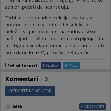
seniori početi da nas raduju.
"Srbija u dve mlade selekcije ima takav
potencijal da će vrlo brzo i A selekcija
beležiti sjajne rezultate, na zadovoljstvo
naših ljudi. Tražim samo malo strpljenja, da
pristignu ovi mladi momci, a sigurno je da ti
bolji dani dolaze", poručio je Karadžić.
Podijelite vijest:
Facebook
Twitter
Komentari
/
3
OSTAVITE KOMENTAR
Gile
ODGOVORITE