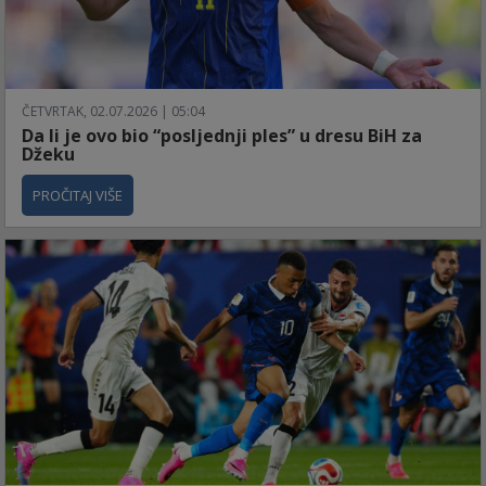
ČETVRTAK, 02.07.2026 | 05:04
Da li je ovo bio “posljednji ples” u dresu BiH za
Džeku
PROČITAJ VIŠE