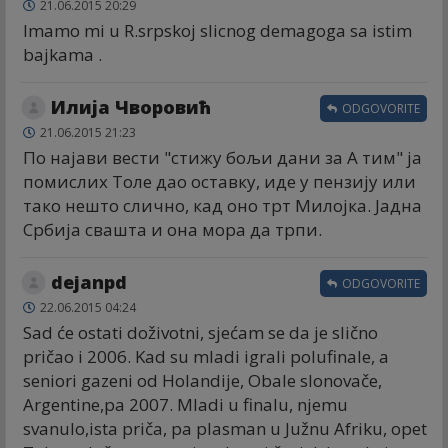
21.06.2015 20:29
Imamo mi u R.srpskoj slicnog demagoga sa istim
bajkama .
Илија Чворовић
ODGOVORITE
21.06.2015 21:23
По најави вести "стижу бољи дани за А тим" ја
помислих Толе дао оставку, иде у пензију или
тако нешто слично, кад оно трт Милојка. Јадна
Србија свашта и она мора да трпи.
dejanpd
ODGOVORITE
22.06.2015 04:24
Sad će ostati doživotni, sjećam se da je slično
pričao i 2006. Kad su mladi igrali polufinale, a
seniori gazeni od Holandije, Obale slonovače,
Argentine,pa 2007. Mladi u finalu, njemu
svanulo,ista priča, pa plasman u Južnu Afriku, opet