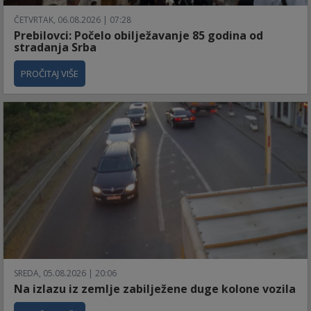
ČETVRTAK, 06.08.2026 | 07:28
Prebilovci: Počelo obilježavanje 85 godina od
stradanja Srba
PROČITAJ VIŠE
SREDA, 05.08.2026 | 20:06
Na izlazu iz zemlje zabilježene duge kolone vozila