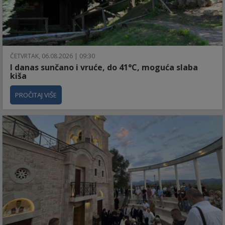
ČETVRTAK, 06.08.2026 | 09:30
I danas sunčano i vruće, do 41°C, moguća slaba
kiša
PROČITAJ VIŠE