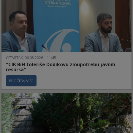
ČETVRTAK, 06.08.2026 | 11:45
"CIK BiH toleriše Dodikovu zloupotrebu javnih
resursa"
PROČITAJ VIŠE