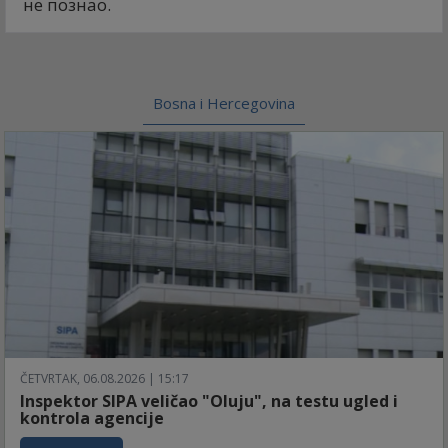
не познао.
Bosna i Hercegovina
ČETVRTAK, 06.08.2026 | 15:17
Inspektor SIPA veličao "Oluju", na testu ugled i
kontrola agencije