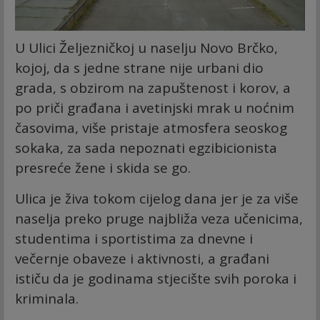
U Ulici Željezničkoj u naselju Novo Brčko,
kojoj, da s jedne strane nije urbani dio
grada, s obzirom na zapuštenost i korov, a
po priči građana i avetinjski mrak u noćnim
časovima, više pristaje atmosfera seoskog
sokaka, za sada nepoznati egzibicionista
presreće žene i skida se go.
Ulica je živa tokom cijelog dana jer je za više
naselja preko pruge najbliža veza učenicima,
studentima i sportistima za dnevne i
večernje obaveze i aktivnosti, a građani
ističu da je godinama stjecište svih poroka i
kriminala.