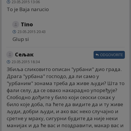
23.05.2015 13:06
To je Baja narucio
Tino
23.05.2015 20:43
Glup si
Сељак
ODGOVORITE
23.05.2015 18:34
Збиља сликовито описан "урбани" дио града.
Драга "урбана" господо, да ли само у
"урбаним" зонама треба да живе људи? Шта то
фали селу, да се овако накарадно упоређује?
Слободно дођите у било који сеоски сокак у
било које доба, па ћете да видите да и ту живе
људи, добри људи, и ако вас неко случајно и
сретне у мраку, сигурни будите да није неки
манијак и да ће вас и поздравити, макар вас и