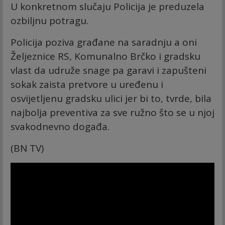
U konkretnom slučaju Policija je preduzela
ozbiljnu potragu.
Policija poziva građane na saradnju a oni
Željeznice RS, Komunalno Brčko i gradsku
vlast da udruže snage pa garavi i zapušteni
sokak zaista pretvore u uređenu i
osvijetljenu gradsku ulici jer bi to, tvrde, bila
najbolja preventiva za sve ružno što se u njoj
svakodnevno događa.
(BN TV)