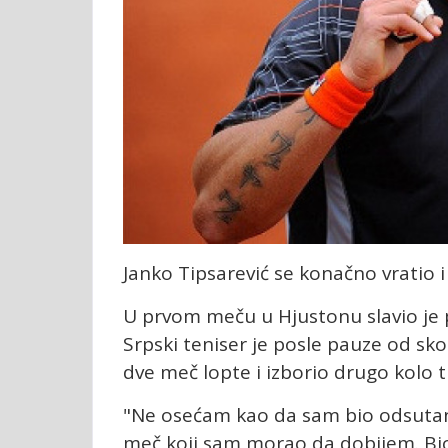
Janko Tipsarević se konačno vratio 
U prvom meču u Hjustonu slavio je prot
Srpski teniser je posle pauze od s
dve meč lopte i izborio drugo kolo 
"Ne osećam kao da sam bio odsutan 
meč koji sam morao da dobijem. Bi