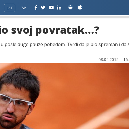
LAT
ЋР
io svoj povratak...?
isu posle duge pauze pobedom. Tvrdi da je bio spreman i da 
08.04.2015 | 16