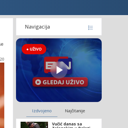
Navigacija
se
● UŽIVO
:20
Izdvojeno
Najčitanije
Vučić danas sa