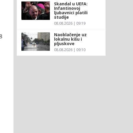
Skandal u UEFA:
Infantinovoj
ljubavnici platili
studije
08.08.2026 | 09:19
Naoblačenje uz
8
lokalnu kišu i
pljuskove
08.08.2026 | 09:10