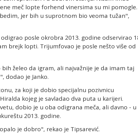
ene meč lopte forhend vinersima su mi pomogle.
edim, jer bih u suprotnom bio veoma tužan",
e odigrao posle okrobra 2013. godine odservirao 1
dam brejk lopti. Trijumfovao je posle nešto više od
bih želeo da igram, ali najvažnije je da imam taj
", dodao je Janko.
onu, za koji je dobio specijalnu pozivnicu
Hiralda kojeg je savladao dva puta u karijeri.
svetu, dobio je u oba odigrana meča, ali davno - u
ukureštu 2013. godine.
opalo je dobro", rekao je Tipsarević.