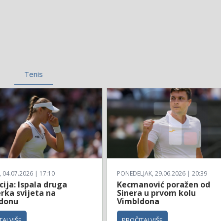
Tenis
04.07.2026 | 17:10
PONEDELJAK, 29.06.2026 | 20:39
ija: Ispala druga
Kecmanović poražen od
rka svijeta na
Sinera u prvom kolu
donu
Vimbldona
AJ VIŠE
PROČITAJ VIŠE