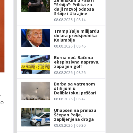
Zelenskim u Palati
"Srbija": Prilika za
dalji razvoj odnosa
Srbije i Ukrajine
08.08.2026 | 08:14
Tramp šalje milijardu
dolara predsjednika
Kolumbije
08.08.2026 | 08:46
Burna noć: Bačena
eksplozivna naprava,
zapaljen golf
08.08.2026 | 08:26
Borba sa vatrenom
stihijom u
.
Deliblatskoj peščari
08.08.2026 | 08:42
ao
Uhapšen na prelazu
Šćepan Polje,
zaplijenjena droga
08.08.2026 | 09:30