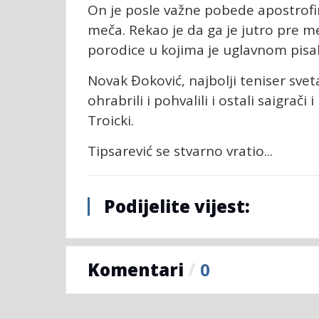
On je posle važne pobede apostrofir
meča. Rekao je da ga je jutro pre me
porodice u kojima je uglavnom pisal
Novak Đoković, najbolji teniser sve
ohrabrili i pohvalili i ostali saigrač
Troicki.
Tipsarević se stvarno vratio...
Podijelite vijest:
Komentari
/
0