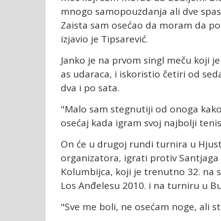
mnogo samopouzdanja ali dve spas
Zaista sam osećao da moram da pob
izjavio je Tipsarević.
Janko je na prvom singl meču koji j
as udaraca, i iskoristio četiri od se
dva i po sata.
"Malo sam stegnutiji od onoga kako 
osećaj kada igram svoj najbolji tenis
On će u drugoj rundi turnira u Hjust
organizatora, igrati protiv Santjaga 
Kolumbijca, koji je trenutno 32. na 
Los Anđelesu 2010. i na turniru u B
"Sve me boli, ne osećam noge, ali st