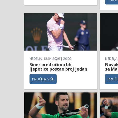
NEDELJA, 12.04.2026 | 20:02
NEDELJA,
Siner pred očima bh.
Novak
ljepotice postao broj jedan
sa Ma
PROČITAJ VIŠE
PROČIT