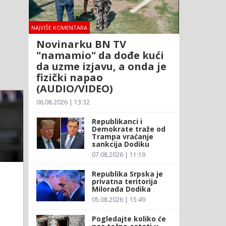
NAJVIŠE KOMENTARA
Novinarku BN TV
"namamio" da dođe kući
da uzme izjavu, a onda je
fizički napao
(AUDIO/VIDEO)
06.08.2026 | 13:32
Republikanci i
Demokrate traže od
Trampa vraćanje
sankcija Dodiku
07.08.2026 | 11:19
Republika Srpska je
privatna teritorija
Milorada Dodika
05.08.2026 | 15:49
Pogledajte koliko će