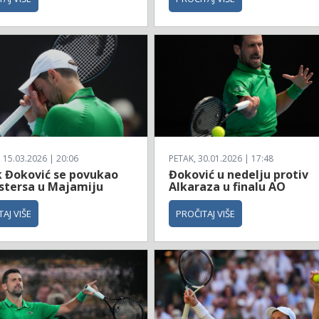
 15.03.2026 | 20:06
PETAK, 30.01.2026 | 17:48
 Đoković se povukao
Đoković u nedelju protiv
stersa u Majamiju
Alkaraza u finalu AO
AJ VIŠE
PROČITAJ VIŠE