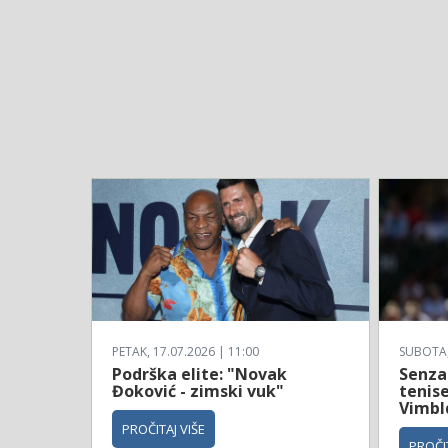
PETAK, 17.07.2026 | 11:00
SUBOTA, 
Podrška elite: "Novak
Senzac
Đoković - zimski vuk"
tenise
Vimbl
PROČITAJ VIŠE
PROČIT