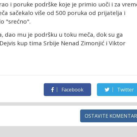
ao i poruke podrške koje je primio uoči i za vrem
ča sačekalo više od 500 poruka od prijatelja i
o "srećno".
ta, dao mu je podršku u toku meča, dok su ga
i i Dejvis kup tima Srbije Nenad Zimonjić i Viktor
Facebook
Twitter
OSTAVITE KOMENTAR