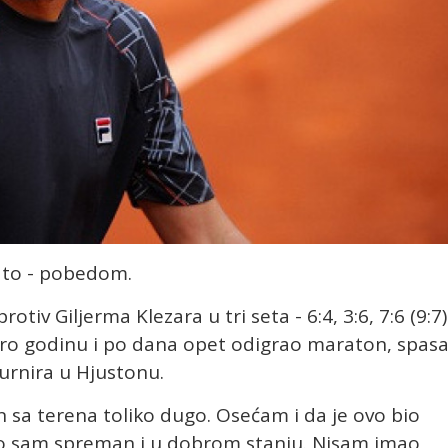
i to - pobedom.
iv Giljerma Klezara u tri seta - 6:4, 3:6, 7:6 (9:7)
koro godinu i po dana opet odigrao maraton, spas
turnira u Hjustonu.
sa terena toliko dugo. Osećam i da je ovo bio
o sam spreman i u dobrom stanju. Nisam imao