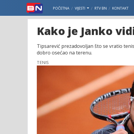
POČETNA
VIJESTI
RTV BN
KONTAKT
Kako je Janko vid
Tipsarević prezadovoljan što se vratio ten
dobro osećao na terenu.
TENIS