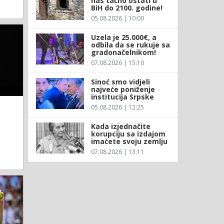
nas tačno ostati u
BiH do 2100. godine!
05.08.2026 | 10:00
Uzela je 25.000€, a
odbila da se rukuje sa
gradonačelnikom!
07.08.2026 | 15:10
Sinoć smo vidjeli
najveće poniženje
institucija Srpske
05.08.2026 | 12:25
Kada izjednačite
korupciju sa izdajom
imaćete svoju zemlju
07.08.2026 | 13:11