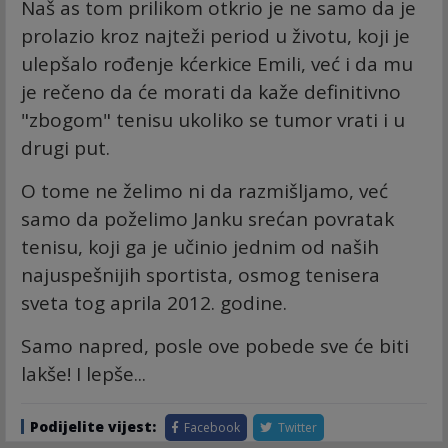
Naš as tom prilikom otkrio je ne samo da je
prolazio kroz najteži period u životu, koji je
ulepšalo rođenje kćerkice Emili, već i da mu
je rečeno da će morati da kaže definitivno
"zbogom" tenisu ukoliko se tumor vrati i u
drugi put.
O tome ne želimo ni da razmišljamo, već
samo da poželimo Janku srećan povratak
tenisu, koji ga je učinio jednim od naših
najuspešnijih sportista, osmog tenisera
sveta tog aprila 2012. godine.
Samo napred, posle ove pobede sve će biti
lakše! I lepše...
Podijelite vijest:
Facebook
Twitter