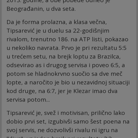
2013. godine, a obe pobede odneo je
Beograđanin, u dva seta.
Da je forma prolazna, a klasa večna,
Tipsarević je u duelu sa 22-godišnjim
rivalom, trenutno 186. na ATP listi, pokazao
u nekoliko navrata. Prvo je pri rezultatu 5:5
u trećem setu, na brejk loptu za Brazilca,
odsevirao as i drugog servisa i poveo 6:5, a
potom se hladnokrvno suočio sa dve meč
lopte, a naročito je bio u nezavidnoj situaciji
kod druge, na 6:7, jer je Klezar imao dva
servisa potom...
Tipsarević je, svež i motivisan, prilično lako
dobio prvi set, izgubivši samo šest poena na
svoj servis, ne dozvolivši rivalu ni igru na