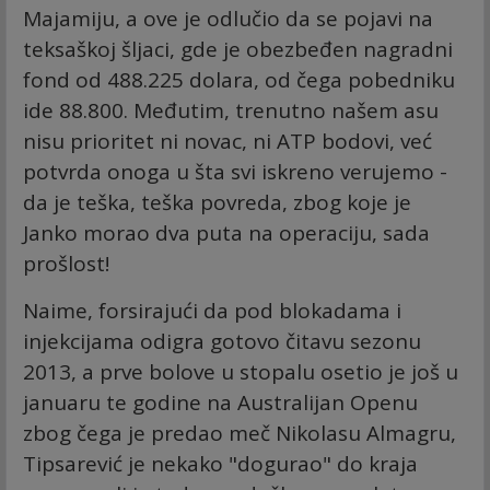
Majamiju, a ove je odlučio da se pojavi na
teksaškoj šljaci, gde je obezbeđen nagradni
fond od 488.225 dolara, od čega pobedniku
ide 88.800. Međutim, trenutno našem asu
nisu prioritet ni novac, ni ATP bodovi, već
potvrda onoga u šta svi iskreno verujemo -
da je teška, teška povreda, zbog koje je
Janko morao dva puta na operaciju, sada
prošlost!
Naime, forsirajući da pod blokadama i
injekcijama odigra gotovo čitavu sezonu
2013, a prve bolove u stopalu osetio je još u
januaru te godine na Australijan Openu
zbog čega je predao meč Nikolasu Almagru,
Tipsarević je nekako "dogurao" do kraja