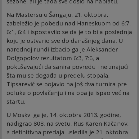
sezone, ali je tada sve došlo na naplatu.
Na Mastersu u Šangaju, 21. oktobra,
zabeležio je pobedu nad Haneskuom od 6:7,
6:1, 6:4 i ispostavilo se da je to bila poslednja
koju je ostvario sve do današnjeg dana. U
narednoj rundi izbacio ga je Aleksander
Dolgopolov rezultatom 6:3, 7:6, a
pokušavajući da sanira povredu i ne znajući
šta mu se događa u predelu stopala,
Tipsarević se pojavio na još dva turnira pre
odluke o povlačenju i na oba je ispao već na
startu.
U Moskvi ga je, 14. oktobra 2013. godine,
nadigrao 808. na svetu, Rus Karen Kačanov,
a definitivna predaja usledila je 21. oktobra