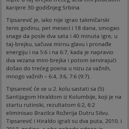
karijere 30-godišnjeg Srbina.
Tipsarević je, iako nije igrao takmičarski
tenis godinu, pet meseci i 18 dana, smogao
snage da posle dva sata i 40 minuta igre, u
taj-brejku, sačuva mirnu glavu i pronađe
energiju i na 5:6 i na 6:7, kada je napravio
dva vezana mini-brejka i potom servirajući
došao do trećeg poena u nizu za važnih,
mnogo važnih – 6:4, 3:6, 7:6 (9:7).
Tipsarević će se u 2. kolu sastati sa (5)
Santijagom Hiraldom iz Kolumbije, koji je na
startu rutinski, rezultatom 6:2, 6:2
eliminisao Brazilca Rožerija Dutru Silvu.
Tipsarević i Hiraldo igrali su dva puta, 2010. i