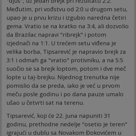
"djus", uz jedan brejk pri rezultatu 2:2.
Međutim, pri vođstvu od 2:0 u drugom setu,
upao je u prvu krizu i izgubio naredna četiri
gema. Vratio se na kratko na 3:4, ali dozvolio
da Brazilac napravi "ribrejk" i potom
izjednači na 1:1. U trećem setu viđena je
velika borba, Tipsarević je napravio brejk za
3:1 i odmah ga "vratio" protivniku, a na 5:5
suočio se sa brejk loptom, potom i dve meč
lopte u taj-brejku. Nijednog trenutka nije
pomislio da se preda, iako je već u prvom
meču posle godinu i po dana pauze umalo
ušao u četvrti sat na terenu.
Tipsarević, koji će 22. juna napuniti 31
godinu, prethodne nedelje "osetio je teren"
igrajući u dublu sa Novakom Đokovićem u