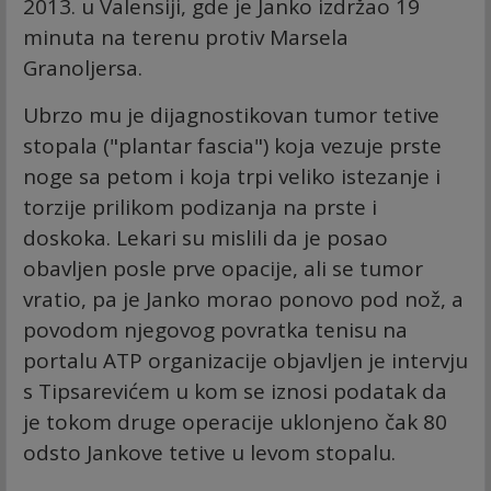
2013. u Valensiji, gde je Janko izdržao 19
minuta na terenu protiv Marsela
Granoljersa.
Ubrzo mu je dijagnostikovan tumor tetive
stopala ("plantar fascia") koja vezuje prste
noge sa petom i koja trpi veliko istezanje i
torzije prilikom podizanja na prste i
doskoka. Lekari su mislili da je posao
obavljen posle prve opacije, ali se tumor
vratio, pa je Janko morao ponovo pod nož, a
povodom njegovog povratka tenisu na
portalu ATP organizacije objavljen je intervju
s Tipsarevićem u kom se iznosi podatak da
je tokom druge operacije uklonjeno čak 80
odsto Jankove tetive u levom stopalu.