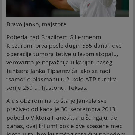
Bravo Janko, majstore!
Pobeda nad Brazilcem Giljermeom
Klezarom, prva posle dugih 555 dana i dve
operacije tumora tetive u levom stopalu,
verovatno je najvažnija u karijeri našeg
tenisera Janka Tipsarevića iako se radi
“samo” o plasmanu u 2. kolo ATP turnira
serije 250 u Hjustonu, Teksas.
Ali, s obzirom na to šta je Jankela sve
preživeo od kada je 30. septembra 2013.
pobedio Viktora Haneskua u Šangaju, do
danas, ovaj trijumf posle dve spasene meč
lopte u taj-brejku trećeg seta čini pobedom