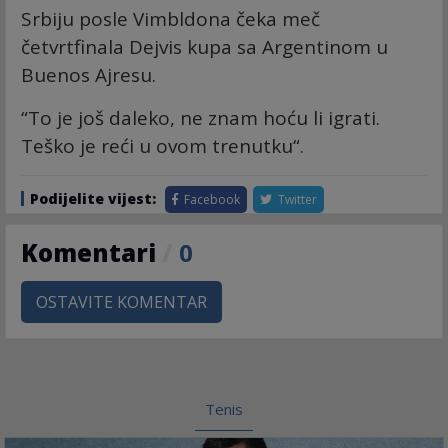
Srbiju posle Vimbldona čeka meč
četvrtfinala Dejvis kupa sa Argentinom u
Buenos Ajresu.
“To je još daleko, ne znam hoću li igrati.
Teško je reći u ovom trenutku“.
Podijelite vijest:
Facebook
Twitter
Komentari
/
0
OSTAVITE KOMENTAR
Tenis