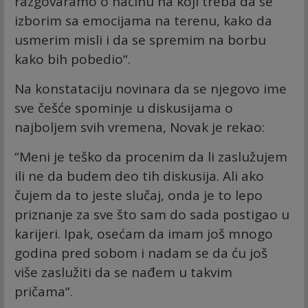
razgovaramo o načinu na koji treba da se
izborim sa emocijama na terenu, kako da
usmerim misli i da se spremim na borbu
kako bih pobedio“.
Na konstataciju novinara da se njegovo ime
sve češće spominje u diskusijama o
najboljem svih vremena, Novak je rekao:
“Meni je teško da procenim da li zaslužujem
ili ne da budem deo tih diskusija. Ali ako
čujem da to jeste slučaj, onda je to lepo
priznanje za sve što sam do sada postigao u
karijeri. Ipak, osećam da imam još mnogo
godina pred sobom i nadam se da ću još
više zaslužiti da se nađem u takvim
pričama“.