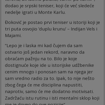
dodao je srpski teniser, koji će već sledeće
nedelje igrati u Monte Karlu.
Đoković je postao prvi teniser u istoriji koji je
tri puta osvojio ’duplu krunu’ – Indijan Vels i
Majami.
“Lepo je i laska mi kad čujem da sam
ostvario još jedan rekord, naravno da
obraćam pažnju na to. Bilo je koje
dostignuće koje ide u istorijske udžbenike
cenim mnogo i ponosan sam na njega jer
sam vredno radio za to. Ipak, to nije nešto
zbog čega će me disciplina napustiti,
naprotiv, samo će me dodatno motivisati.
Zadržaću istu rutinu i isti mentalni sklop koji
me je doveo do ove pozicije“.