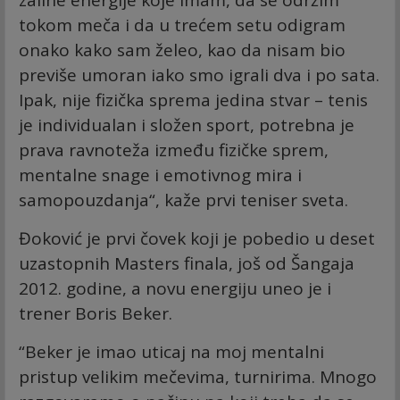
tokom meča i da u trećem setu odigram
onako kako sam želeo, kao da nisam bio
previše umoran iako smo igrali dva i po sata.
Ipak, nije fizička sprema jedina stvar – tenis
je individualan i složen sport, potrebna je
prava ravnoteža između fizičke sprem,
mentalne snage i emotivnog mira i
samopouzdanja“, kaže prvi teniser sveta.
Đoković je prvi čovek koji je pobedio u deset
uzastopnih Masters finala, još od Šangaja
2012. godine, a novu energiju uneo je i
trener Boris Beker.
“Beker je imao uticaj na moj mentalni
pristup velikim mečevima, turnirima. Mnogo