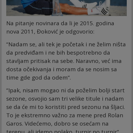
Na pitanje novinara da li je 2015. godina
nova 2011, Đoković je odgovorio:
“Nadam se, ali tek je početak i ne želim ništa
da predviđam i ne bih bespotrebno da
stavljam pritisak na sebe. Naravno, već ima
dosta očekivanja i moram da se nosim sa
time gde god da odem“.
“Ipak, nisam mogao ni da poželim bolji start
sezone, osvojio sam tri velike titule i nadam
se da će mi to koristiti pred sezonu na šljaci.
To je ekstremno važno za mene pred Rolan
Garos. Videćemo, dobro se osećam na
terenu, ali idemo polako, turnir po turnir“,