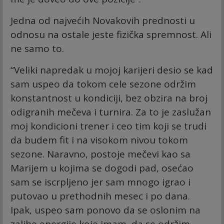
Jedna od najvećih Novakovih prednosti u
odnosu na ostale jeste fizička spremnost. Ali
ne samo to.
“Veliki napredak u mojoj karijeri desio se kad
sam uspeo da tokom cele sezone održim
konstantnost u kondiciji, bez obzira na broj
odigranih mečeva i turnira. Za to je zaslužan
moj kondicioni trener i ceo tim koji se trudi
da budem fit i na visokom nivou tokom
sezone. Naravno, postoje mečevi kao sa
Marijem u kojima se dogodi pad, osećao
sam se iscrpljeno jer sam mnogo igrao i
putovao u prethodnih mesec i po dana.
Ipak, uspeo sam ponovo da se oslonim na
zalihe energije koje imam, da se održim