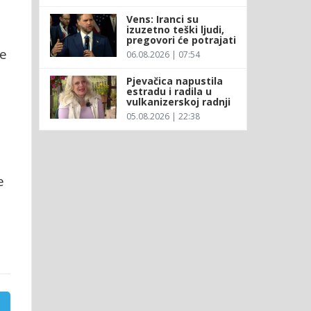
Vens: Iranci su
izuzetno teški ljudi,
pregovori će potrajati
ke
06.08.2026 | 07:54
Pjevačica napustila
estradu i radila u
vulkanizerskoj radnji
05.08.2026 | 22:38
e
a