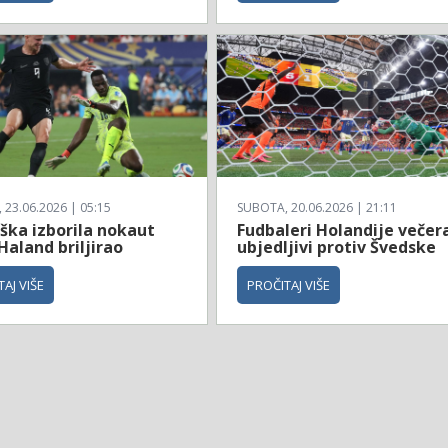
23.06.2026 | 05:15
SUBOTA, 20.06.2026 | 21:11
ška izborila nokaut
Fudbaleri Holandije večer
Haland briljirao
ubjedljivi protiv Švedske
AJ VIŠE
PROČITAJ VIŠE