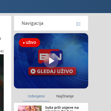
Navigacija
u
● UŽIVO
:40
Izdvojeno
Najčitanije
Suša prži usjeve na