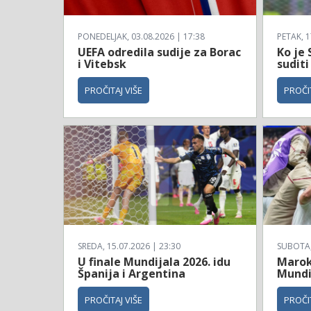
PONEDELJAK, 03.08.2026 | 17:38
PETAK, 1
UEFA odredila sudije za Borac
Ko je 
i Vitebsk
suditi
PROČITAJ VIŠE
PROČIT
SREDA, 15.07.2026 | 23:30
SUBOTA, 
U finale Mundijala 2026. idu
Maroko
Španija i Argentina
Mundi
PROČITAJ VIŠE
PROČIT