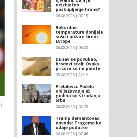
njivama: Da li je
neizbježno
poskupljenje hrane?
06.08.2026 | 07:15
Rekordne
temperature donijele
sušu i požare širom
Evrope
06.08.2026 | 08:03
Dunav se povukao,
brodovi stali: Ovakvi
prizore se ne pamte
05.08.2026 | 22:19
Prebilovci: Počelo
obilježavanje 85
godina od stradanja
Srba
i
06.08.2026 | 07:28
Tramp demantovao
navode: Tragamo ko
odaje podatke
06.08.2026 | 07:46