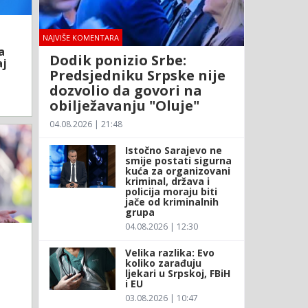
NAJVIŠE KOMENTARA
a
Dodik ponizio Srbe:
aj
Predsjedniku Srpske nije
dozvolio da govori na
obilježavanju "Oluje"
04.08.2026 | 21:48
Istočno Sarajevo ne
smije postati sigurna
kuća za organizovani
kriminal, država i
policija moraju biti
jače od kriminalnih
grupa
04.08.2026 | 12:30
Velika razlika: Evo
koliko zarađuju
ljekari u Srpskoj, FBiH
i EU
03.08.2026 | 10:47