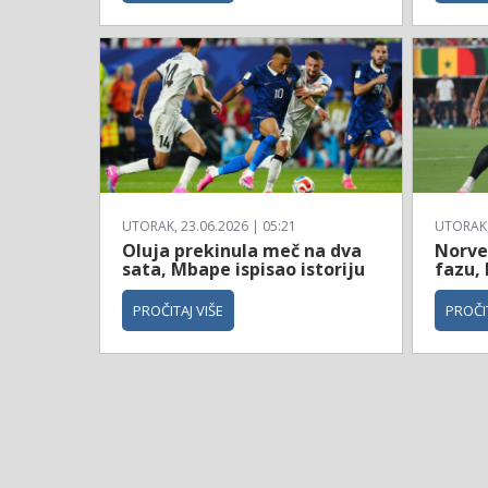
UTORAK, 23.06.2026 | 05:21
UTORAK, 
Oluja prekinula meč na dva
Norve
sata, Mbape ispisao istoriju
fazu, 
PROČITAJ VIŠE
PROČIT