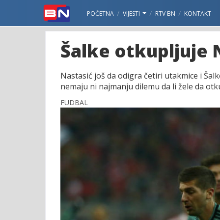
POČETNA
VIJESTI
RTV BN
KONTAKT
Šalke otkupljuje 
Nastasić još da odigra četiri utakmice i Ša
nemaju ni najmanju dilemu da li žele da otk
FUDBAL