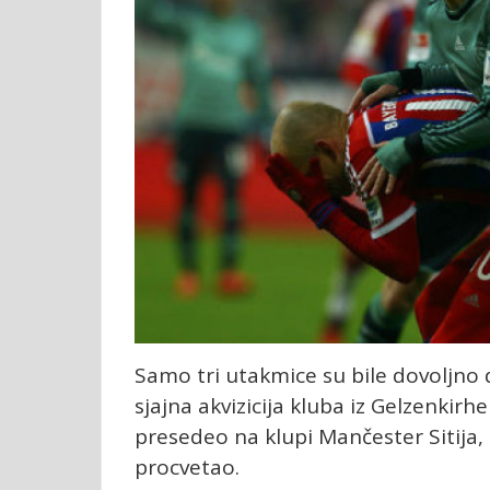
Samo tri utakmice su bile dovoljno 
sjajna akvizicija kluba iz Gelzenkirh
presedeo na klupi Mančester Sitija,
procvetao.