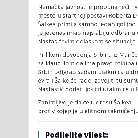
Nemačka javnost je prepuna reči hva
mesto u startnoj postavi Roberta Di
Šalkea primila samno jedan gol (od B
je jesenas imao najslabiju odbranu 
Nastasićevim dolaskom se situacija 
Prilikom dovođenja Srbina iz Mančeste
sa klauzulom da ima pravo otkupa ug
Srbin odigrao sedam utakmica u dre
evra i Šalke će rado izdvojiti tu su
Nastastić dodati još tri utakmice u B
Zanimljivo je da će u dresu Šalkea u
protiv kojeg je u elitnom takmičenj
Podijelite vijest: