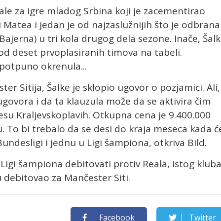
le za igre mladog Srbina koji je zacementirao
 Matea i jedan je od najzaslužnijih što je odbrana
ajerna) u tri kola drugog dela sezone. Inače, Šal
od deset prvoplasiranih timova na tabeli.
potpuno okrenula...
r Sitija, Šalke je sklopio ugovor o pozjamici. Ali,
ovora i da ta klauzula može da se aktivira čim
su Kraljevskoplavih. Otkupna cena je 9.400.000
mu. To bi trebalo da se desi do kraja meseca kada ć
undesligi i jednu u Ligi šampiona, otkriva Bild.
 Ligi šampiona debitovati protiv Reala, istog klub
u debitovao za Mančester Siti.
Facebook
Twitter