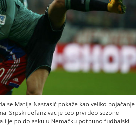
da se Matija Nastasić pokaže kao veliko pojačanje 
ena. Srpski defanzivac je ceo prvi deo sezone
 ali je po dolasku u Nemačku potpuno fudbalski