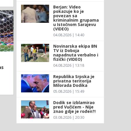
Berjan: Video
pokazuje ko je
povezan sa
kriminalnim grupama
u Istočnom Sarajevu
(VIDEO)
04.08.2026 | 14:40
Novinarska ekipa BN
TV iz Doboja
napadnuta verbalno i
fizički (VIDEO)
04.08.2026 | 13:18
as
Republika Srpska je
privatna teritorija
Milorada Dodika
05.08.2026 | 15:49
Dodik se izblamirao
pred Vučićem - Nije
znao gdje je rođen?!
03.08.2026 | 20:30