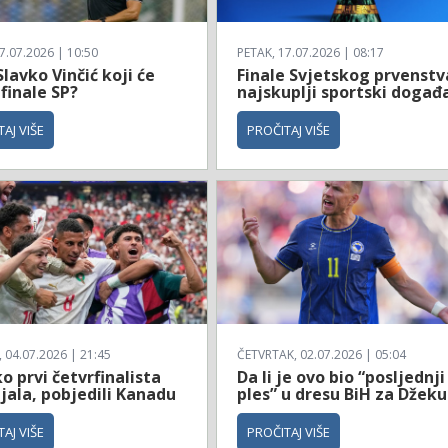
7.07.2026 | 10:50
PETAK, 17.07.2026 | 08:17
Slavko Vinčić koji će
Finale Svjetskog prvenstv
 finale SP?
najskuplji sportski događ
AJ VIŠE
PROČITAJ VIŠE
04.07.2026 | 21:45
ČETVRTAK, 02.07.2026 | 05:04
 prvi četvrfinalista
Da li je ovo bio “posljednji
jala, pobjedili Kanadu
ples” u dresu BiH za Džeku
AJ VIŠE
PROČITAJ VIŠE