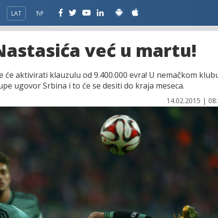
LAT
ЋР
Nastasića već u martu!
lke će aktivirati klauzulu od 9.400.000 evra! U nemačkom klub
upe ugovor Srbina i to će se desiti do kraja meseca.
14.02.2015 | 08