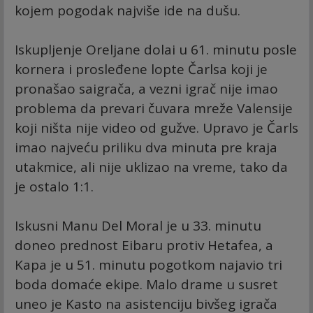
kojem pogodak najviše ide na dušu.
Iskupljenje Oreljane dolai u 61. minutu posle
kornera i prosleđene lopte Čarlsa koji je
pronašao saigrača, a vezni igrač nije imao
problema da prevari čuvara mreže Valensije
koji ništa nije video od gužve. Upravo je Čarls
imao najveću priliku dva minuta pre kraja
utakmice, ali nije uklizao na vreme, tako da
je ostalo 1:1.
Iskusni Manu Del Moral je u 33. minutu
doneo prednost Eibaru protiv Hetafea, a
Kapa je u 51. minutu pogotkom najavio tri
boda domaće ekipe. Malo drame u susret
uneo je Kasto na asistenciju bivšeg igrača