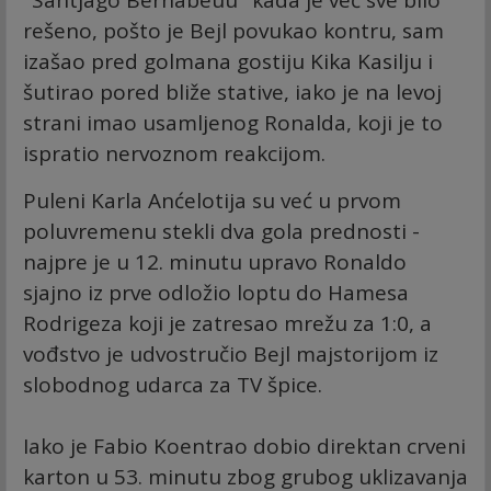
rešeno, pošto je Bejl povukao kontru, sam
izašao pred golmana gostiju Kika Kasilju i
šutirao pored bliže stative, iako je na levoj
strani imao usamljenog Ronalda, koji je to
ispratio nervoznom reakcijom.
Puleni Karla Anćelotija su već u prvom
poluvremenu stekli dva gola prednosti -
najpre je u 12. minutu upravo Ronaldo
sjajno iz prve odložio loptu do Hamesa
Rodrigeza koji je zatresao mrežu za 1:0, a
vođstvo je udvostručio Bejl majstorijom iz
slobodnog udarca za TV špice.
Iako je Fabio Koentrao dobio direktan crveni
karton u 53. minutu zbog grubog uklizavanja