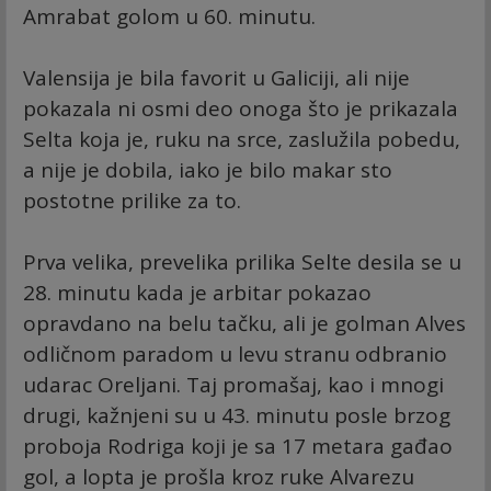
Amrabat golom u 60. minutu.
Valensija je bila favorit u Galiciji, ali nije
pokazala ni osmi deo onoga što je prikazala
Selta koja je, ruku na srce, zaslužila pobedu,
a nije je dobila, iako je bilo makar sto
postotne prilike za to.
Prva velika, prevelika prilika Selte desila se u
28. minutu kada je arbitar pokazao
opravdano na belu tačku, ali je golman Alves
odličnom paradom u levu stranu odbranio
udarac Oreljani. Taj promašaj, kao i mnogi
drugi, kažnjeni su u 43. minutu posle brzog
proboja Rodriga koji je sa 17 metara gađao
gol, a lopta je prošla kroz ruke Alvarezu