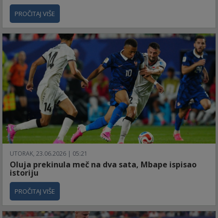
PROČITAJ VIŠE
UTORAK, 23.06.2026 | 05:21
Oluja prekinula meč na dva sata, Mbape ispisao
istoriju
PROČITAJ VIŠE