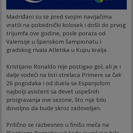
Madriđani su se pred svojim navijačima
vratili na pobednički kolosek i došli do prvog
trijumfa ove godine, posle poraza od
Valensije u španskom šampionatu i
gradskog rivala Atletika u Kupu kralja.
Kristijano Ronaldo nije postigao gol, ali je i
dalje vodeći na listi strelaca Primere sa čak
26 pogodaka i od duela sa Espanjolom
najbolji asistent sa devet uspešnih
proigravanja ove sezone, što nije bilo
dovoljno da bude skroz zadovoljan.
Prilično se razbesneo u finišu meča na
"Santjago Bernabeuu" kada je već sve bilo