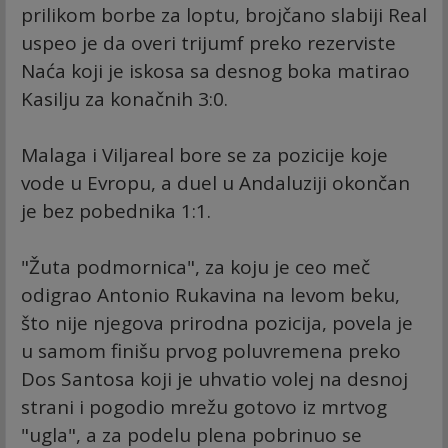
prilikom borbe za loptu, brojčano slabiji Real
uspeo je da overi trijumf preko rezerviste
Naća koji je iskosa sa desnog boka matirao
Kasilju za konačnih 3:0.
Malaga i Viljareal bore se za pozicije koje
vode u Evropu, a duel u Andaluziji okončan
je bez pobednika 1:1.
"Žuta podmornica", za koju je ceo meč
odigrao Antonio Rukavina na levom beku,
što nije njegova prirodna pozicija, povela je
u samom finišu prvog poluvremena preko
Dos Santosa koji je uhvatio volej na desnoj
strani i pogodio mrežu gotovo iz mrtvog
"ugla", a za podelu plena pobrinuo se