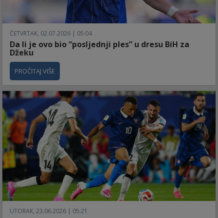
ČETVRTAK, 02.07.2026 | 05:04
Da li je ovo bio “posljednji ples” u dresu BiH za
Džeku
PROČITAJ VIŠE
UTORAK, 23.06.2026 | 05:21