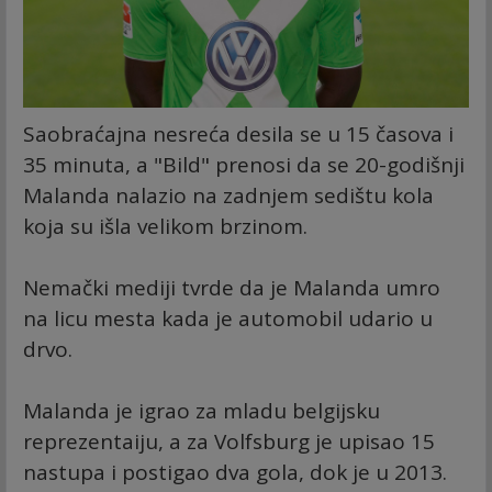
Saobraćajna nesreća desila se u 15 časova i
35 minuta, a "Bild" prenosi da se 20-godišnji
Malanda nalazio na zadnjem sedištu kola
koja su išla velikom brzinom.
Nemački mediji tvrde da je Malanda umro
na licu mesta kada je automobil udario u
drvo.
Malanda je igrao za mladu belgijsku
reprezentaiju, a za Volfsburg je upisao 15
nastupa i postigao dva gola, dok je u 2013.