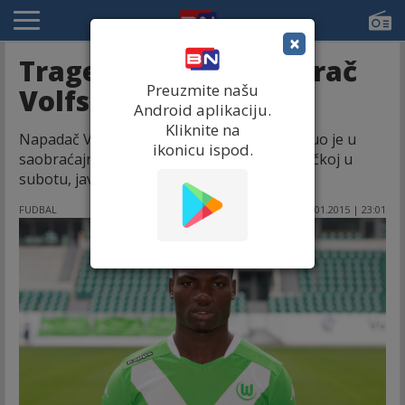
×
Tragedija: Poginuo igrač
Preuzmite našu
Volfsburga!
Android aplikaciju.
Kliknite na
Napadač Volfsburga Junior Malanda poginuo je u
ikonicu ispod.
saobraćajnoj nesreći koja se desila u Nemačkoj u
subotu, javljaju tamošnji mediji.
FUDBAL
10.01.2015 | 23:01