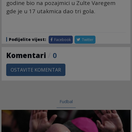
godine bio na pozajmici u Zulte Varegem
gde je u 17 utakmica dao tri gola.
Podijelite vijest:
Facebook
Twitter
Komentari
/
0
OSTAVITE KOMENTAR
Fudbal