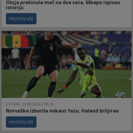
Oluja prekinula meč na dva sata, Mbape ispisao
istoriju
PROČITAJ VIŠE
UTORAK, 23.06.2026 | 05:15
Norveška izborila nokaut fazu, Haland briljirao
PROČITAJ VIŠE