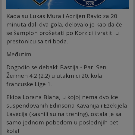
Kada su Lukas Mura i Adrijen Ravio za 20
minuta dali dva gola, delovalo je kao da će
se šampion prošetati po Korzici i vratiti u
prestonicu sa tri boda.
Međutim...
Dogodio se debakl: Bastija - Pari Sen
Žermen 4:2 (2:2) u utakmici 20. kola
francuske Lige 1.
Ekipa Lorana Blana, u kojoj nema dvojice
suspendovanih Edinsona Kavanija i Ezekijela
Lavecija (kasnili su na trening), ostala je sa
samo jednom pobedom u poslednjih pet
kola!