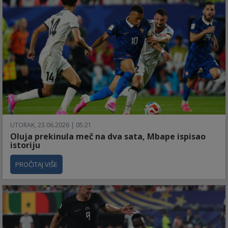
UTORAK, 23.06.2026 | 05:21
Oluja prekinula meč na dva sata, Mbape ispisao
istoriju
PROČITAJ VIŠE