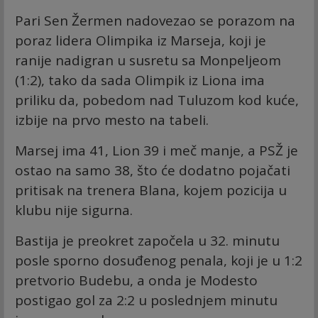
Pari Sen Žermen nadovezao se porazom na
poraz lidera Olimpika iz Marseja, koji je
ranije nadigran u susretu sa Monpeljeom
(1:2), tako da sada Olimpik iz Liona ima
priliku da, pobedom nad Tuluzom kod kuće,
izbije na prvo mesto na tabeli.
Marsej ima 41, Lion 39 i meč manje, a PSŽ je
ostao na samo 38, što će dodatno pojačati
pritisak na trenera Blana, kojem pozicija u
klubu nije sigurna.
Bastija je preokret započela u 32. minutu
posle sporno dosuđenog penala, koji je u 1:2
pretvorio Budebu, a onda je Modesto
postigao gol za 2:2 u poslednjem minutu