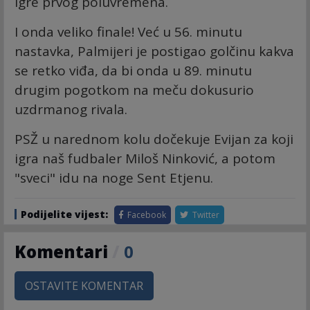
igre prvog poluvremena.
I onda veliko finale! Već u 56. minutu
nastavka, Palmijeri je postigao golčinu kakva
se retko viđa, da bi onda u 89. minutu
drugim pogotkom na meču dokusurio
uzdrmanog rivala.
PSŽ u narednom kolu dočekuje Evijan za koji
igra naš fudbaler Miloš Ninković, a potom
"sveci" idu na noge Sent Etjenu.
Podijelite vijest:
Facebook
Twitter
Komentari
/
0
OSTAVITE KOMENTAR