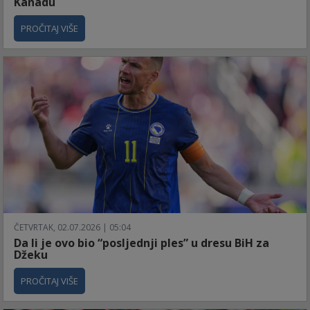
Kanadu
PROČITAJ VIŠE
ČETVRTAK, 02.07.2026 | 05:04
Da li je ovo bio “posljednji ples” u dresu BiH za
Džeku
PROČITAJ VIŠE