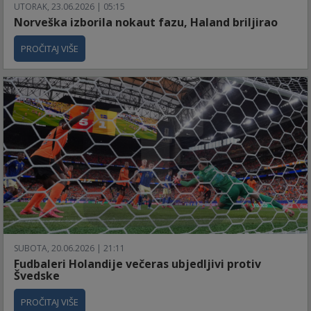
UTORAK, 23.06.2026 | 05:15
Norveška izborila nokaut fazu, Haland briljirao
PROČITAJ VIŠE
SUBOTA, 20.06.2026 | 21:11
Fudbaleri Holandije večeras ubjedljivi protiv
Švedske
PROČITAJ VIŠE