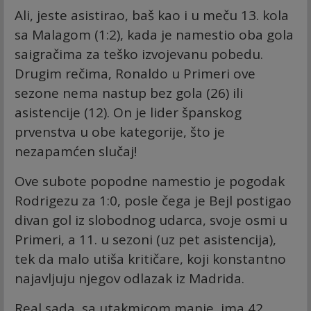
Ali, jeste asistirao, baš kao i u meču 13. kola
sa Malagom (1:2), kada je namestio oba gola
saigračima za teško izvojevanu pobedu.
Drugim rečima, Ronaldo u Primeri ove
sezone nema nastup bez gola (26) ili
asistencije (12). On je lider španskog
prvenstva u obe kategorije, što je
nezapamćen slučaj!
Ove subote popodne namestio je pogodak
Rodrigezu za 1:0, posle čega je Bejl postigao
divan gol iz slobodnog udarca, svoje osmi u
Primeri, a 11. u sezoni (uz pet asistencija),
tek da malo utiša kritičare, koji konstantno
najavljuju njegov odlazak iz Madrida.
Real sada, sa utakmicom manje, ima 42