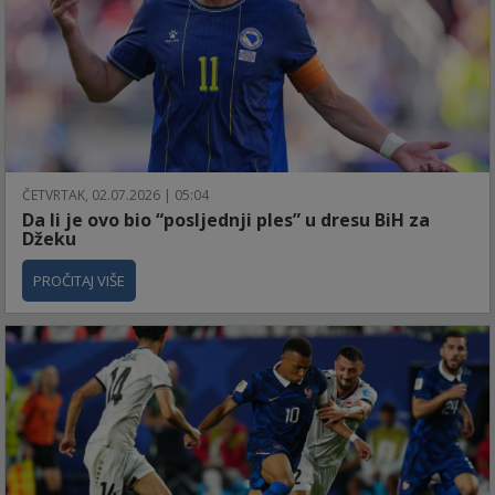
ČETVRTAK, 02.07.2026 | 05:04
Da li je ovo bio “posljednji ples” u dresu BiH za
Džeku
PROČITAJ VIŠE