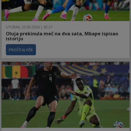
UTORAK, 23.06.2026 | 05:21
Oluja prekinula meč na dva sata, Mbape ispisao
istoriju
PROČITAJ VIŠE