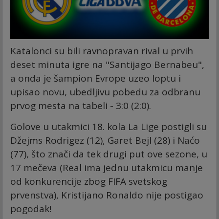
Katalonci su bili ravnopravan rival u prvih
deset minuta igre na "Santijago Bernabeu",
a onda je šampion Evrope uzeo loptu i
upisao novu, ubedljivu pobedu za odbranu
prvog mesta na tabeli - 3:0 (2:0).
Golove u utakmici 18. kola La Lige postigli su
Džejms Rodrigez (12), Garet Bejl (28) i Naćo
(77), što znači da tek drugi put ove sezone, u
17 mečeva (Real ima jednu utakmicu manje
od konkurencije zbog FIFA svetskog
prvenstva), Kristijano Ronaldo nije postigao
pogodak!