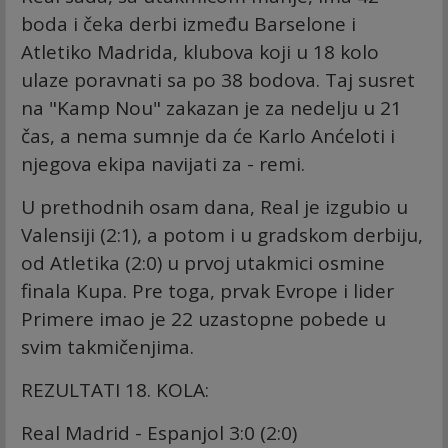
boda i čeka derbi između Barselone i
Atletiko Madrida, klubova koji u 18 kolo
ulaze poravnati sa po 38 bodova. Taj susret
na "Kamp Nou" zakazan je za nedelju u 21
čas, a nema sumnje da će Karlo Anćeloti i
njegova ekipa navijati za - remi.
U prethodnih osam dana, Real je izgubio u
Valensiji (2:1), a potom i u gradskom derbiju,
od Atletika (2:0) u prvoj utakmici osmine
finala Kupa. Pre toga, prvak Evrope i lider
Primere imao je 22 uzastopne pobede u
svim takmičenjima.
REZULTATI 18. KOLA:
Real Madrid - Espanjol 3:0 (2:0)