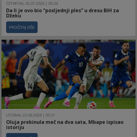
ČETVRTAK, 02.07.2026 | 05:04
Da li je ovo bio “posljednji ples” u dresu BiH za
Džeku
PROČITAJ VIŠE
UTORAK, 23.06.2026 | 05:21
Oluja prekinula meč na dva sata, Mbape ispisao
istoriju