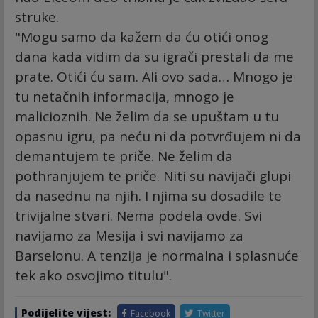
struke.
"Mogu samo da kažem da ću otići onog
dana kada vidim da su igrači prestali da me
prate. Otići ću sam. Ali ovo sada… Mnogo je
tu netačnih informacija, mnogo je
malicioznih. Ne želim da se upuštam u tu
opasnu igru, pa neću ni da potvrđujem ni da
demantujem te priče. Ne želim da
pothranjujem te priče. Niti su navijači glupi
da nasednu na njih. I njima su dosadile te
trivijalne stvari. Nema podela ovde. Svi
navijamo za Mesija i svi navijamo za
Barselonu. A tenzija je normalna i splasnuće
tek ako osvojimo titulu".
Podijelite vijest:
Facebook
Twitter