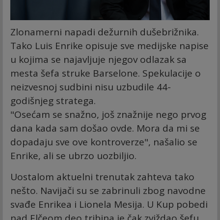
Zlonamerni napadi dežurnih dušebrižnika.
Tako Luis Enrike opisuje sve medijske napise
u kojima se najavljuje njegov odlazak sa
mesta šefa struke Barselone. Spekulacije o
neizvesnoj sudbini nisu uzbudile 44-
godišnjeg stratega.
"Osećam se snažno, još znažnije nego prvog
dana kada sam došao ovde. Mora da mi se
dopadaju sve ove kontroverze", našalio se
Enrike, ali se ubrzo uozbiljio.
Uostalom aktuelni trenutak zahteva tako
nešto. Navijači su se zabrinuli zbog navodne
svađe Enrikea i Lionela Mesija. U Kup pobedi
nad Elčeom deo tribina je čak zviždao šefu