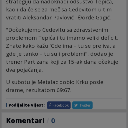
strategiju da nadoknadi odsustvo Tepića,
kao i da će se za meč sa Cedevitom u tim
vratiti Aleksandar Pavlović i Đorđe Gagić.
"Dočekujemo Cedevitu sa zdravstvenim
problemom Tepića i tu imamo veliki deficit.
Znate kako kažu 'Gde ima – tu se preliva, a
gde je tanko – tu su i problemi", dodao je
trener Partizana koji za 15-ak dana očekuje
dva pojačanja.
U subotu je Metalac dobio Krku posle
drame, rezultatom 69:67.
Podijelite vijest:
Facebook
Twitter
Komentari
/
0