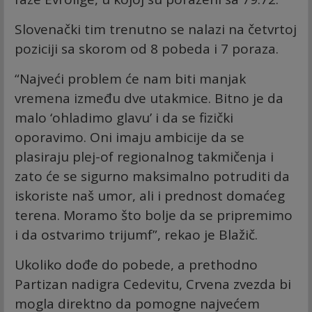
Slovenački tim trenutno se nalazi na četvrtoj
poziciji sa skorom od 8 pobeda i 7 poraza.
“Najveći problem će nam biti manjak
vremena između dve utakmice. Bitno je da
malo ‘ohladimo glavu’ i da se fizički
oporavimo. Oni imaju ambicije da se
plasiraju plej-of regionalnog takmičenja i
zato će se sigurno maksimalno potruditi da
iskoriste naš umor, ali i prednost domaćeg
terena. Moramo što bolje da se pripremimo
i da ostvarimo trijumf”, rekao je Blažič.
Ukoliko dođe do pobede, a prethodno
Partizan nadigra Cedevitu, Crvena zvezda bi
mogla direktno da pomogne najvećem