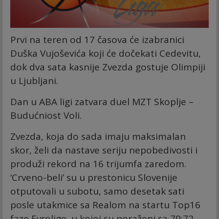
Prvi na teren od 17 časova će izabranici
Duška Vujoševića koji će dočekati Cedevitu,
dok dva sata kasnije Zvezda gostuje Olimpiji
u Ljubljani.
Dan u ABA ligi zatvara duel MZT Skoplje –
Budućniost Voli.
Zvezda, koja do sada imaju maksimalan
skor, želi da nastave seriju nepobedivosti i
produži rekord na 16 trijumfa zaredom.
‘Crveno-beli’ su u prestonicu Slovenije
otputovali u subotu, samo desetak sati
posle utakmice sa Realom na startu Top16
faze Evrolige, u kojoj su poraženi sa 79:72.