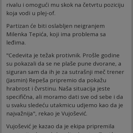
rivalu i omogući mu skok na četvrtu poziciju
koja vodi u plej-of.
Partizan će biti oslabljen neigranjem
Milenka Tepića, koji ima problema sa
leđima.
"Cedevita je težak protivnik. Prošle godine
su pokazali da se ne plaše pune dvorane, a
siguran sam da ih je za sutrašnji meč trener
(Jasmin) Repeša pripremio da pokažu
hrabrost i čvrstinu. Naša situacija jeste
specifična, ali moramo dati sve od sebe i da
u svaku sledeću utakmicu udjemo kao da je
najvažnija", rekao je Vujošević.
Vujošević je kazao da je ekipa pripremila