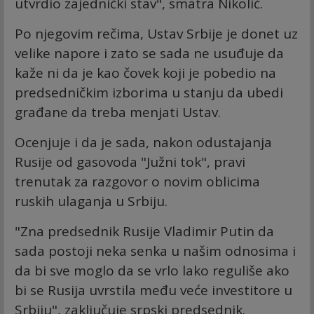
utvrdio zajednički stav", smatra Nikolić.
Po njegovim rečima, Ustav Srbije je donet uz
velike napore i zato se sada ne usuđuje da
kaže ni da je kao čovek koji je pobedio na
predsedničkim izborima u stanju da ubedi
građane da treba menjati Ustav.
Ocenjuje i da je sada, nakon odustajanja
Rusije od gasovoda "Južni tok", pravi
trenutak za razgovor o novim oblicima
ruskih ulaganja u Srbiju.
"Zna predsednik Rusije Vladimir Putin da
sada postoji neka senka u našim odnosima i
da bi sve moglo da se vrlo lako reguliše ako
bi se Rusija uvrstila među veće investitore u
Srbiju", zaključuje srpski predsednik.