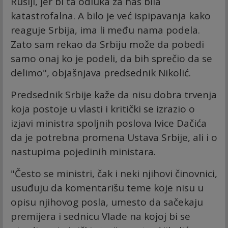
Rusiji, jer bi ta odluka za nas bila
katastrofalna. A bilo je već ispipavanja kako
reaguje Srbija, ima li među nama podela.
Zato sam rekao da Srbiju može da pobedi
samo onaj ko je podeli, da bih sprečio da se
delimo", objašnjava predsednik Nikolić.
Predsednik Srbije kaže da nisu dobra trvenja
koja postoje u vlasti i kritički se izrazio o
izjavi ministra spoljnih poslova Ivice Dačića
da je potrebna promena Ustava Srbije, ali i o
nastupima pojedinih ministara.
"Često se ministri, čak i neki njihovi činovnici,
usuđuju da komentarišu teme koje nisu u
opisu njihovog posla, umesto da sačekaju
premijera i sednicu Vlade na kojoj bi se