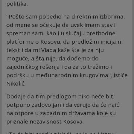
politika.
"Pošto sam pobedio na direktnim izborima,
od mene se očekuje da uvek imam stav i
spreman sam, kao i u slučaju prethodne
platforme o Kosovu, da predložim inicijalni
tekst i da mi Vlada kaže šta je za nju
moguće, a šta nije, da dođemo do
zajedničkog rešenja i da za to tražimo i
podršku u međunarodnim krugovima", ističe
Nikolić.
Dodaje da tim predlogom niko neće biti
potpuno zadovoljan i da veruje da će naići
na otpore u zapadnim državama koje su
priznale nezavisnost Kosova.