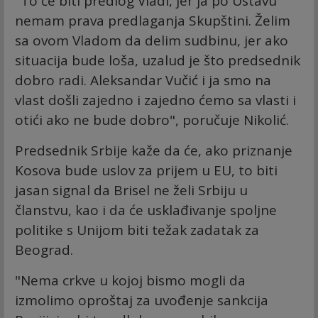
"To će biti predlog Vladi, jer ja po Ustavu
nemam prava predlaganja Skupštini. Želim
sa ovom Vladom da delim sudbinu, jer ako
situacija bude loša, uzalud je što predsednik
dobro radi. Aleksandar Vučić i ja smo na
vlast došli zajedno i zajedno ćemo sa vlasti i
otići ako ne bude dobro", poručuje Nikolić.
Predsednik Srbije kaže da će, ako priznanje
Kosova bude uslov za prijem u EU, to biti
jasan signal da Brisel ne želi Srbiju u
članstvu, kao i da će usklađivanje spoljne
politike s Unijom biti težak zadatak za
Beograd.
"Nema crkve u kojoj bismo mogli da
izmolimo oproštaj za uvođenje sankcija