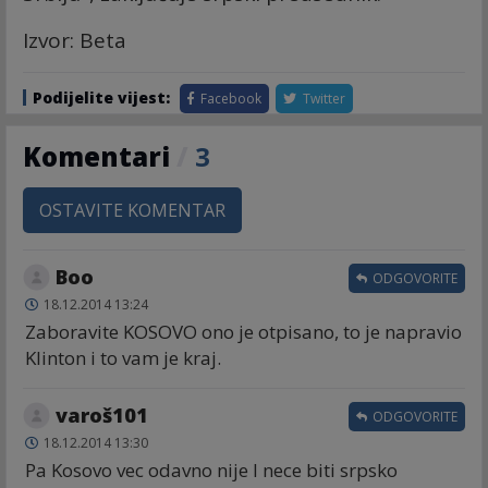
Izvor: Beta
Podijelite vijest:
Facebook
Twitter
Komentari
/
3
OSTAVITE KOMENTAR
Boo
ODGOVORITE
18.12.2014 13:24
Zaboravite KOSOVO ono je otpisano, to je napravio
Klinton i to vam je kraj.
varoš101
ODGOVORITE
18.12.2014 13:30
Pa Kosovo vec odavno nije I nece biti srpsko