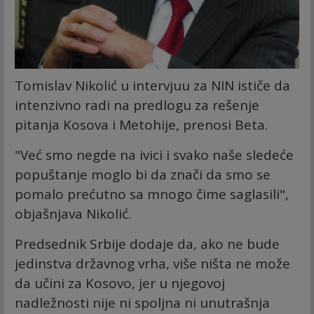
Tomislav Nikolić u intervjuu za NIN ističe da
intenzivno radi na predlogu za rešenje
pitanja Kosova i Metohije, prenosi Beta.
"Već smo negde na ivici i svako naše sledeće
popuštanje moglo bi da znači da smo se
pomalo prećutno sa mnogo čime saglasili",
objašnjava Nikolić.
Predsednik Srbije dodaje da, ako ne bude
jedinstva državnog vrha, više ništa ne može
da učini za Kosovo, jer u njegovoj
nadležnosti nije ni spoljna ni unutrašnja