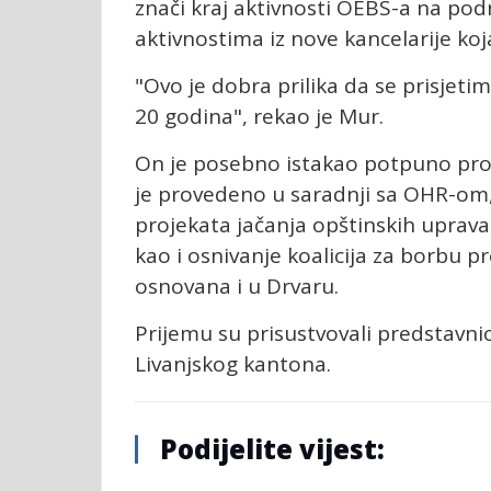
znači kraj aktivnosti OEBS-a na pod
aktivnostima iz nove kancelarije ko
"Ovo je dobra prilika da se prisjet
20 godina", rekao je Mur.
On je posebno istakao potpuno pro
je provedeno u saradnji sa OHR-o
projekata jačanja opštinskih uprav
kao i osnivanje koalicija za borbu p
osnovana i u Drvaru.
Prijemu su prisustvovali predstavnici
Livanjskog kantona.
Podijelite vijest: