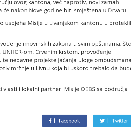
ručju ovog kantona, već naprotiv, novi zamah
ja će nakon Nove godine biti smještena u Drvaru.
imo uspjeha Misije u Livanjskom kantonu u protekli
vođenje imovinskih zakona u svim opštinama, št
m, UNHCR-om, Crvenim krstom, provođenje
a, te nedavne projekte jačanja uloge ombudsmana
rotiv mržnje u Livnu koja bi uskoro trebalo da bud
 vlasti i lokalni partneri Misije OEBS sa područja
Facebook
Twitter