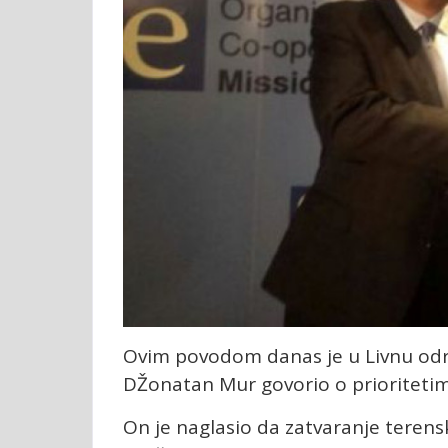
Ovim povodom danas je u Livnu održ
DŽonatan Mur govorio o prioriteti
On je naglasio da zatvaranje terens