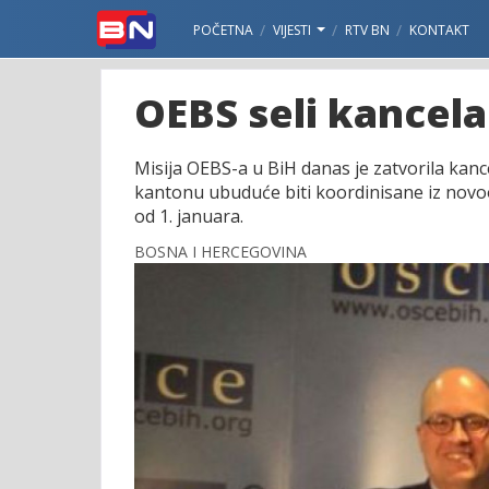
POČETNA
VIJESTI
RTV BN
KONTAKT
OEBS seli kancela
Misija OEBS-a u BiH danas je zatvorila kance
kantonu ubuduće biti koordinisane iz novoot
od 1. januara.
BOSNA I HERCEGOVINA