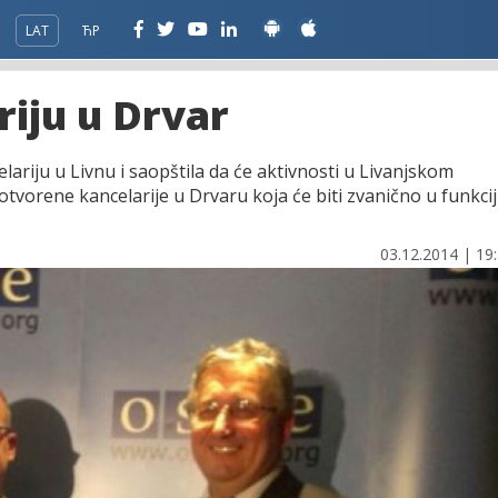
LAT
ЋР
riju u Drvar
lariju u Livnu i saopštila da će aktivnosti u Livanjskom
vorene kancelarije u Drvaru koja će biti zvanično u funkcij
03.12.2014 | 19