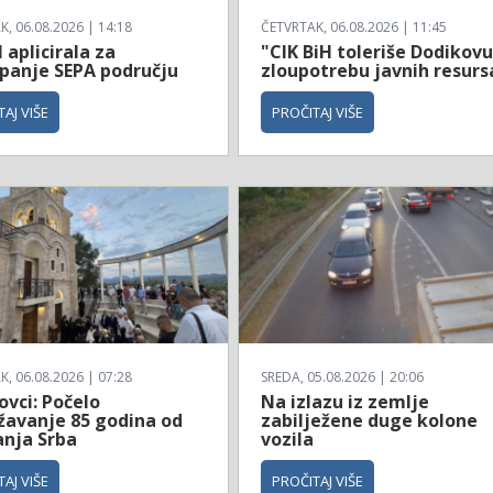
, 06.08.2026 | 14:18
ČETVRTAK, 06.08.2026 | 11:45
 aplicirala za
"CIK BiH toleriše Dodikov
upanje SEPA području
zloupotrebu javnih resurs
AJ VIŠE
PROČITAJ VIŠE
, 06.08.2026 | 07:28
SREDA, 05.08.2026 | 20:06
ovci: Počelo
Na izlazu iz zemlje
ežavanje 85 godina od
zabilježene duge kolone
anja Srba
vozila
AJ VIŠE
PROČITAJ VIŠE