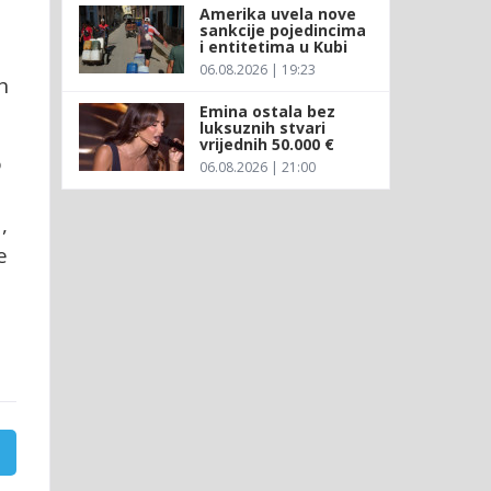
Amerika uvela nove
sankcije pojedincima
i entitetima u Kubi
06.08.2026 | 19:23
h
Emina ostala bez
luksuznih stvari
vrijednih 50.000 €
o
06.08.2026 | 21:00
,
e