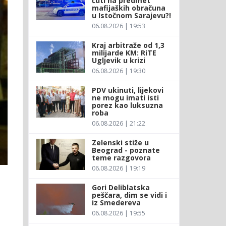
ćuti na predmet
mafijaških obračuna
u Istočnom Sarajevu?!
06.08.2026 | 19:53
Kraj arbitraže od 1,3
milijarde KM: RiTE
Ugljevik u krizi
06.08.2026 | 19:30
PDV ukinuti, lijekovi
ne mogu imati isti
porez kao luksuzna
roba
06.08.2026 | 21:22
Zelenski stiže u
Beograd - poznate
teme razgovora
06.08.2026 | 19:19
Gori Deliblatska
peščara, dim se vidi i
iz Smedereva
06.08.2026 | 19:55