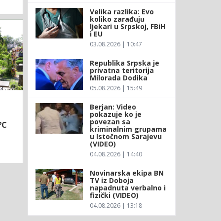
Velika razlika: Evo
koliko zarađuju
ljekari u Srpskoj, FBiH
i EU
03.08.2026 | 10:47
Republika Srpska je
privatna teritorija
Milorada Dodika
05.08.2026 | 15:49
Berjan: Video
pokazuje ko je
povezan sa
°C
kriminalnim grupama
u Istočnom Sarajevu
(VIDEO)
04.08.2026 | 14:40
Novinarska ekipa BN
TV iz Doboja
napadnuta verbalno i
fizički (VIDEO)
04.08.2026 | 13:18