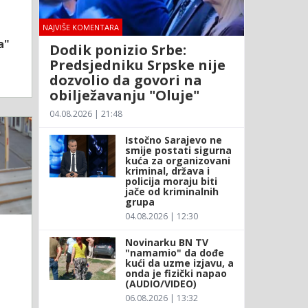
NAJVIŠE KOMENTARA
u
a"
Dodik ponizio Srbe:
Predsjedniku Srpske nije
dozvolio da govori na
obilježavanju "Oluje"
04.08.2026 | 21:48
Istočno Sarajevo ne
smije postati sigurna
kuća za organizovani
kriminal, država i
policija moraju biti
jače od kriminalnih
grupa
04.08.2026 | 12:30
Novinarku BN TV
"namamio" da dođe
kući da uzme izjavu, a
onda je fizički napao
(AUDIO/VIDEO)
06.08.2026 | 13:32