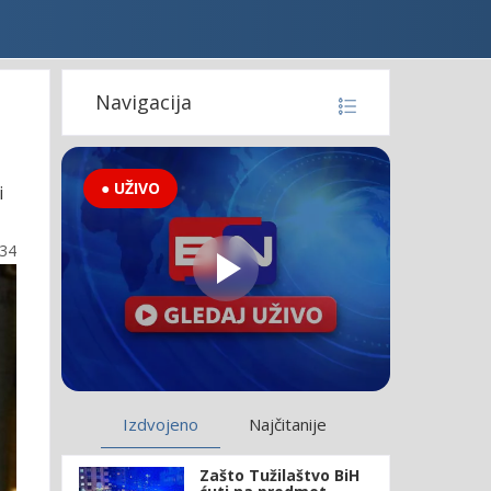
Navigacija
● UŽIVO
i
:34
Izdvojeno
Najčitanije
Zašto Tužilaštvo BiH