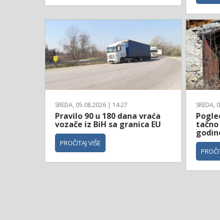
SREDA, 05.08.2026 | 14:27
SREDA, 0
Pravilo 90 u 180 dana vraća
Pogle
vozače iz BiH sa granica EU
tačno 
godin
PROČITAJ VIŠE
PROČIT