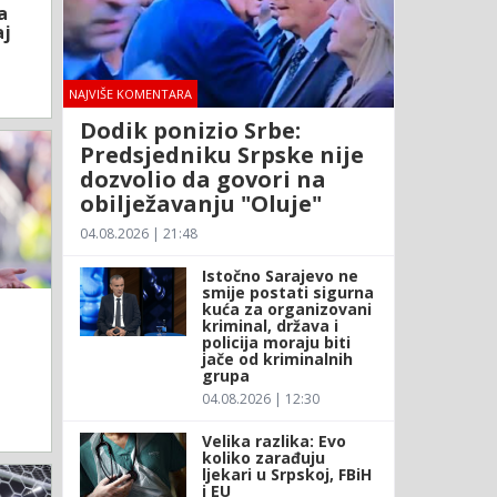
a
aj
NAJVIŠE KOMENTARA
Dodik ponizio Srbe:
Predsjedniku Srpske nije
dozvolio da govori na
obilježavanju "Oluje"
04.08.2026 | 21:48
Istočno Sarajevo ne
smije postati sigurna
kuća za organizovani
kriminal, država i
policija moraju biti
jače od kriminalnih
grupa
04.08.2026 | 12:30
Velika razlika: Evo
koliko zarađuju
ljekari u Srpskoj, FBiH
i EU