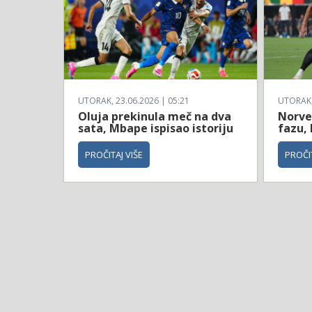
UTORAK, 23.06.2026 | 05:21
UTORAK, 
Oluja prekinula meč na dva
Norve
sata, Mbape ispisao istoriju
fazu, 
PROČITAJ VIŠE
PROČIT