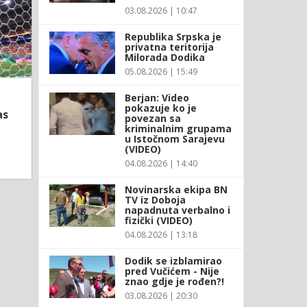
03.08.2026 | 10:47
Republika Srpska je
privatna teritorija
Milorada Dodika
05.08.2026 | 15:49
Berjan: Video
pokazuje ko je
as
povezan sa
kriminalnim grupama
u Istočnom Sarajevu
(VIDEO)
04.08.2026 | 14:40
Novinarska ekipa BN
TV iz Doboja
napadnuta verbalno i
fizički (VIDEO)
04.08.2026 | 13:18
Dodik se izblamirao
pred Vučićem - Nije
znao gdje je rođen?!
03.08.2026 | 20:30