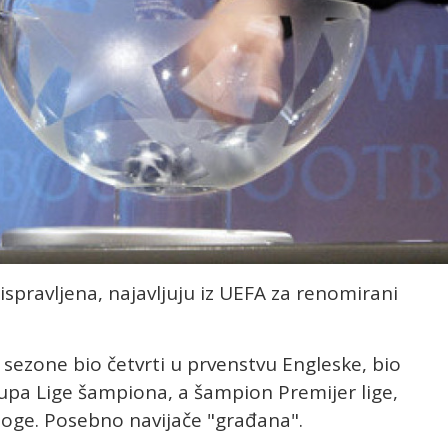
pravljena, najavljuju iz UEFA za renomirani
e sezone bio četvrti u prvenstvu Engleske, bio
pa Lige šampiona, a šampion Premijer lige,
mnoge. Posebno navijače "građana".