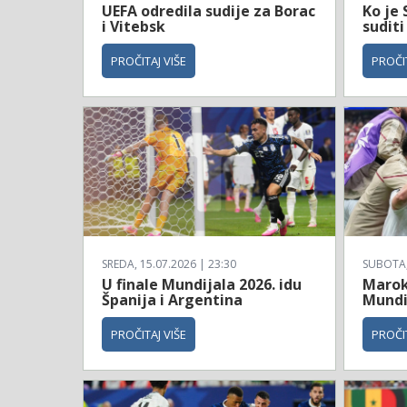
UEFA odredila sudije za Borac
Ko je 
i Vitebsk
suditi
PROČITAJ VIŠE
PROČIT
SREDA, 15.07.2026 | 23:30
SUBOTA, 
U finale Mundijala 2026. idu
Maroko
Španija i Argentina
Mundi
PROČITAJ VIŠE
PROČIT