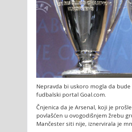
Nepravda bi uskoro mogla da bude is
fudbalski portal Goal.com.
Čnjenica da je Arsenal, koji je prošl
povlašćen u ovogodišnjem žrebu gru
Mančester siti nije, iznervirala je 