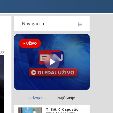
Navigacija
● UŽIVO
:30
Izdvojeno
Najčitanije
TI BiH: CIK spustio