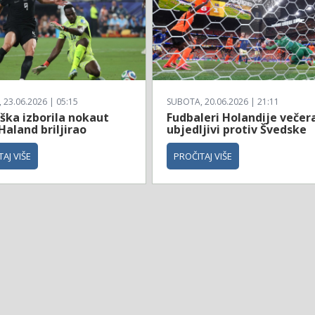
23.06.2026 | 05:15
SUBOTA, 20.06.2026 | 21:11
ška izborila nokaut
Fudbaleri Holandije večer
Haland briljirao
ubjedljivi protiv Švedske
AJ VIŠE
PROČITAJ VIŠE