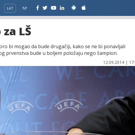
LAT
ЋР
 za LŠ
ro bi mogao da bude drugačiji, kako se ne bi ponavljali
lnog prvenstva bude u boljem položaju nego šampion.
12.09.2014 | 17