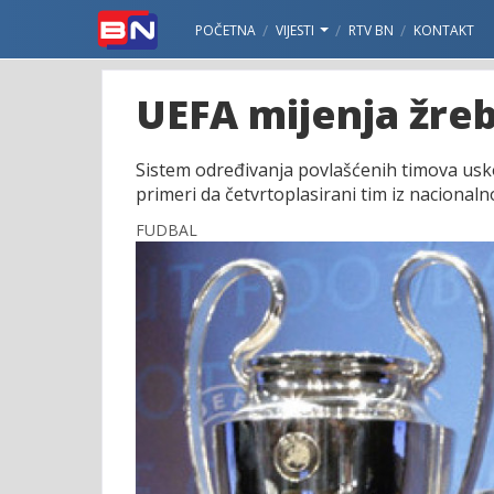
POČETNA
VIJESTI
RTV BN
KONTAKT
UEFA mijenja žreb
Sistem određivanja povlašćenih timova usko
primeri da četvrtoplasirani tim iz naciona
FUDBAL