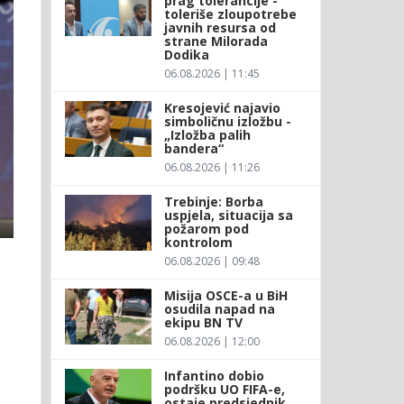
prag tolerancije -
toleriše zloupotrebe
javnih resursa od
strane Milorada
Dodika
06.08.2026 | 11:45
Kresojević najavio
simboličnu izložbu -
„Izložba palih
bandera“
06.08.2026 | 11:26
Trebinje: Borba
uspjela, situacija sa
požarom pod
kontrolom
06.08.2026 | 09:48
Misija OSCE-a u BiH
osudila napad na
ekipu BN TV
06.08.2026 | 12:00
Infantino dobio
podršku UO FIFA-e,
ostaje predsjednik