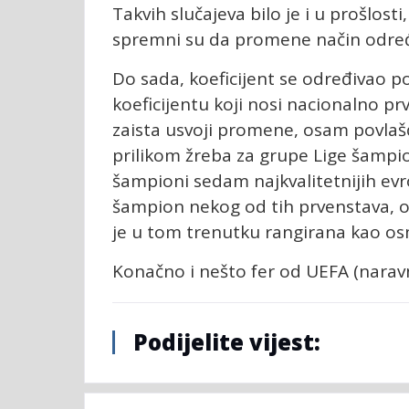
Takvih slučajeva bilo je i u prošlosti
spremni su da promene način određ
Do sada, koeficijent se određivao p
koeficijentu koji nosi nacionalno pr
zaista usvoji promene, osam povlašć
prilikom žreba za grupe Lige šampion
šampioni sedam najkvalitetnijih evr
šampion nekog od tih prvenstava, on
je u tom trenutku rangirana kao osm
Konačno i nešto fer od UEFA (naravn
Podijelite vijest: