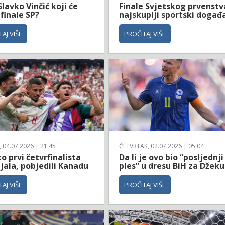
Slavko Vinčić koji će
Finale Svjetskog prvenstv
 finale SP?
najskuplji sportski događ
AJ VIŠE
PROČITAJ VIŠE
04.07.2026 | 21:45
ČETVRTAK, 02.07.2026 | 05:04
 prvi četvrfinalista
Da li je ovo bio “posljednji
jala, pobjedili Kanadu
ples” u dresu BiH za Džeku
AJ VIŠE
PROČITAJ VIŠE