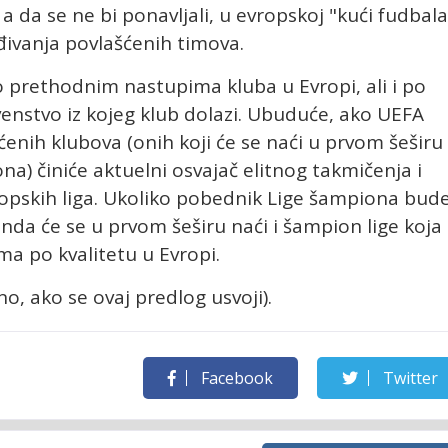
, a da se ne bi ponavljali, u evropskoj "kući fudbala
ivanja povlašćenih timova.
o prethodnim nastupima kluba u Evropi, ali i po
venstvo iz kojeg klub dolazi. Ubuduće, ako UEFA
enih klubova (onih koji će se naći u prvom šeširu
a) činiće aktuelni osvajač elitnog takmičenja i
opskih liga. Ukoliko pobednik Lige šampiona bude
da će se u prvom šeširu naći i šampion lige koja
a po kvalitetu u Evropi.
o, ako se ovaj predlog usvoji).
Facebook
Twitter