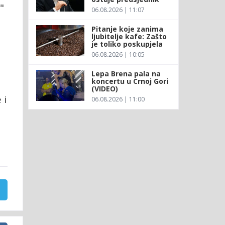
"
06.08.2026 | 11:07
Pitanje koje zanima
ljubitelje kafe: Zašto
je toliko poskupjela
06.08.2026 | 10:05
Lepa Brena pala na
koncertu u Crnoj Gori
(VIDEO)
 i
06.08.2026 | 11:00