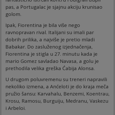
pas, a Portugalac je sjajnu akciju krunisao
golom.
Ipak, Fiorentina je bila više nego
ravnopravan rival. Italijani su imali par
dobrih prilika, a najviše je pretio mladi
Babakar. Do zasluženog izjednačenja,
Fiorentina je stigla u 27. minutu kada je
mario Gomez savladao Navasa, a golu je
prethodila velika greška Ćabija Alonsa.
U drugom poluvremenu su treneri napravili
nekoliko izmena, a Anćeloti je do kraja meča
pružio šansu: Karvahalu, Benzemi, Koentrau,
Krosu, Ramosu, Burguiju, Medranu, Vaskezu
i Arbeloi.