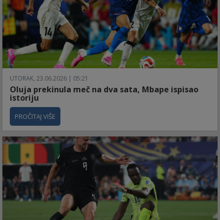
UTORAK, 23.06.2026 | 05:21
Oluja prekinula meč na dva sata, Mbape ispisao
istoriju
PROČITAJ VIŠE