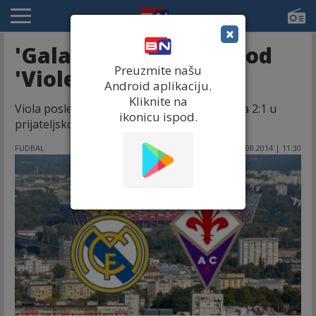
×
'Galaktikosi' izgubili od
Preuzmite našu
'Viole'!
Android aplikaciju.
Kliknite na
Viola posle preokreta savladala Kraljeviće sa 2:1 u
ikonicu ispod.
prijateljskom meču u Varšavi.
FUDBAL
17.08.2014 | 11:30