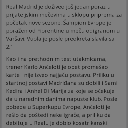
Real Madrid je doživeo još jedan poraz u
prijateljskim mečevima u sklopu priprema za
početak nove sezone. Šampion Evrope je
poražen od Fiorentine u meču odigranom u
Varšavi. Vuola je posle preokreta slavila sa
2:1.
Kao i na prethodnim test utakmicama,
trener Karlo Anćeloti je opet promešao
karte i nije izveo najjaču postavu. Priliku u
startnoj postavi Madriđana su dobili i Sami
Kedira i Anhel Di Marija za koje se očekuje
da u narednim danima napuste klub. Posle
pobede u Superkupu Evrope, Anćeloti je
rešio da poštedi neke igrače, a priliku da
debituje u Realu je dobio kosatrikanski