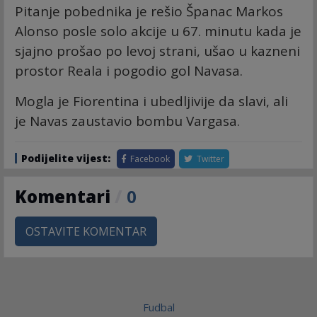
Pitanje pobednika je rešio Španac Markos
Alonso posle solo akcije u 67. minutu kada je
sjajno prošao po levoj strani, ušao u kazneni
prostor Reala i pogodio gol Navasa.
Mogla je Fiorentina i ubedljivije da slavi, ali
je Navas zaustavio bombu Vargasa.
Podijelite vijest:
Facebook
Twitter
Komentari
/
0
OSTAVITE KOMENTAR
Fudbal