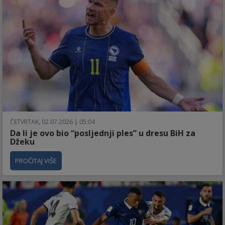
ČETVRTAK, 02.07.2026 | 05:04
Da li je ovo bio “posljednji ples” u dresu BiH za
Džeku
PROČITAJ VIŠE