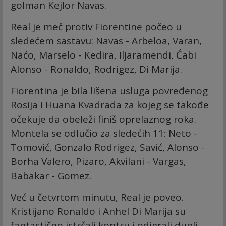
golman Kejlor Navas.
Real je meč protiv Fiorentine počeo u
sledećem sastavu: Navas - Arbeloa, Varan,
Naćo, Marselo - Kedira, Iljaramendi, Ćabi
Alonso - Ronaldo, Rodrigez, Di Marija.
Fiorentina je bila lišena usluga povređenog
Rosija i Huana Kvadrada za kojeg se takođe
očekuje da obeleži finiš oprelaznog roka.
Montela se odlučio za sledećih 11: Neto -
Tomović, Gonzalo Rodrigez, Savić, Alonso -
Borha Valero, Pizaro, Akvilani - Vargas,
Babakar - Gomez.
Već u četvrtom minutu, Real je poveo.
Kristijano Ronaldo i Anhel Di Marija su
fantastično istrčali kontru i odigrali dupli