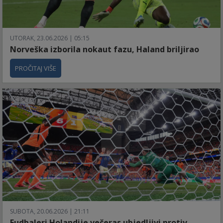
UTORAK, 23.06.2026 | 05:15
Norveška izborila nokaut fazu, Haland briljirao
PROČITAJ VIŠE
SUBOTA, 20.06.2026 | 21:11
Fudbaleri Holandije večeras ubjedljivi protiv