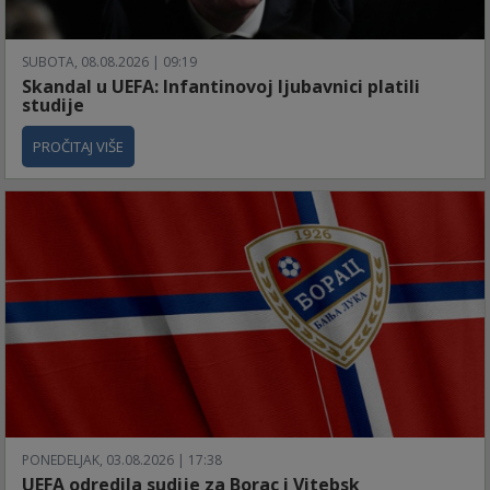
SUBOTA, 08.08.2026 | 09:19
Skandal u UEFA: Infantinovoj ljubavnici platili
studije
PROČITAJ VIŠE
PONEDELJAK, 03.08.2026 | 17:38
UEFA odredila sudije za Borac i Vitebsk