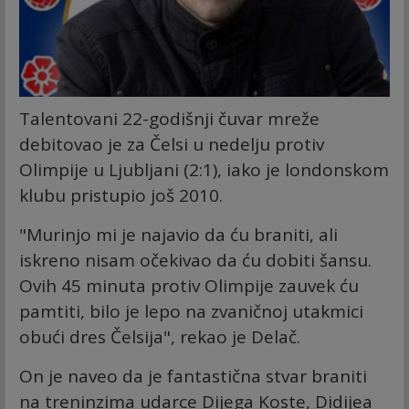
Talentovani 22-godišnji čuvar mreže
debitovao je za Čelsi u nedelju protiv
Olimpije u Ljubljani (2:1), iako je londonskom
klubu pristupio još 2010.
"Murinjo mi je najavio da ću braniti, ali
iskreno nisam očekivao da ću dobiti šansu.
Ovih 45 minuta protiv Olimpije zauvek ću
pamtiti, bilo je lepo na zvaničnoj utakmici
obući dres Čelsija", rekao je Delač.
On je naveo da je fantastična stvar braniti
na treninzima udarce Dijega Koste, Didijea