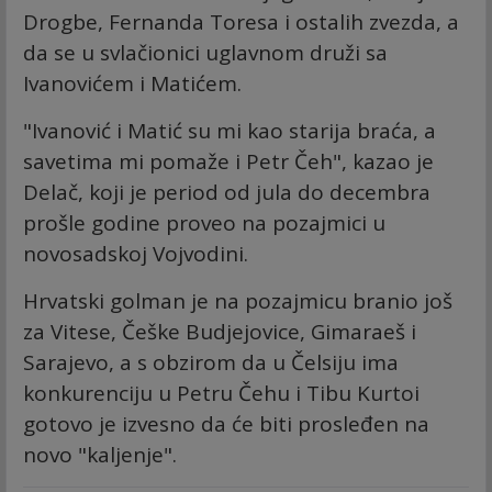
Drogbe, Fernanda Toresa i ostalih zvezda, a
da se u svlačionici uglavnom druži sa
Ivanovićem i Matićem.
"Ivanović i Matić su mi kao starija braća, a
savetima mi pomaže i Petr Čeh", kazao je
Delač, koji je period od jula do decembra
prošle godine proveo na pozajmici u
novosadskoj Vojvodini.
Hrvatski golman je na pozajmicu branio još
za Vitese, Češke Budjejovice, Gimaraeš i
Sarajevo, a s obzirom da u Čelsiju ima
konkurenciju u Petru Čehu i Tibu Kurtoi
gotovo je izvesno da će biti prosleđen na
novo "kaljenje".