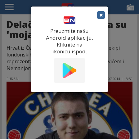
×
Delač: Bane i Nemanja su
Preuzmite našu
'moja braća'!
Android aplikaciju.
Kliknite na
Hrvat iz Čelsija Matej Delač rekao je da se u ekipi
ikonicu ispod.
londonskih "plavaca" najviše druži sa
reprezentativcima Srbije Branislavom Ivanovićem i
Nemanjom Matićem.
FUDBAL
30.07.2014 | 13:50