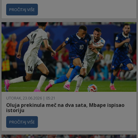
PROČITAJ VIŠE
UTORAK, 23.06.2026 | 05:21
Oluja prekinula meč na dva sata, Mbape ispisao
istoriju
PROČITAJ VIŠE