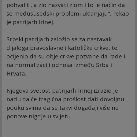
pohvaliti, a zlo nazvati zlom i to je način da
se međususedski problemi uklanjaju", rekao
je patrijarh Irinej.
Srpski patrijarh založio se za nastavak
dijaloga pravoslavne i katoličke crkve, te
ocijenio da su obje crkve pozvane da rade i
na normalizaciji odnosa između Srba i
Hrvata.
Njegova svetost patrijarh Irinej izrazio je
nadu da će tragična prošlost dati dovoljnu
pouku svima da se takvi događaji više ne
ponove nigdje u svijetu.