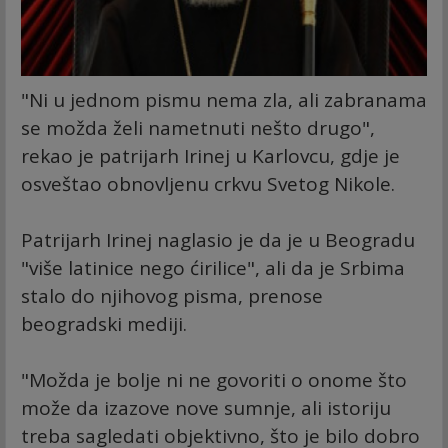
"Ni u jednom pismu nema zla, ali zabranama
se možda želi nametnuti nešto drugo",
rekao je patrijarh Irinej u Karlovcu, gdje je
osveštao obnovljenu crkvu Svetog Nikole.
Patrijarh Irinej naglasio je da je u Beogradu
"više latinice nego ćirilice", ali da je Srbima
stalo do njihovog pisma, prenose
beogradski mediji.
"Možda je bolje ni ne govoriti o onome što
može da izazove nove sumnje, ali istoriju
treba sagledati objektivno, što je bilo dobro