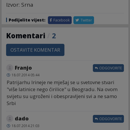
Izvor: Srna
Podijelite vijest:
Facebook
Twitter
Komentari
/
2
OSTAVITE KOMENTAR
Franjo
ODGOVORITE
18.07.2014 05:44
Patrijarhu Irineje ne mješaj se u svetovne stvari
"više latinice nego ćirilice" u Beogradu. Na ovom
svijetu su ugroženi i obespravljeni svi a ne samo
Srbi
dado
ODGOVORITE
18.07.2014 21:03