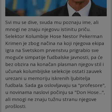
Svi mu se dive, svuda mu poznaju ime, ali
mnogi ne znaju njegovu istinitu priču.
Selektor Kolumbije Hose Nestor Pekerman
Krimen je zbog načina na koji njegova ekipa
igra na Svetskom prvenstvu prigrabio sve
moguće simpatije fudbalske javnosti, pa će
bez obzira na konačan plasman njegov stil i
učunak kolumbijske selekcije ostati zauvek
urezani u memoriju iskrenih ljubitelja
fudbala. Sada ga oslovljavaju sa "profesore",
u novinama naslovi počinju sa "Don Hose...",
ali mnogi ne znaju tužnu stranu njegove
prošlosti.