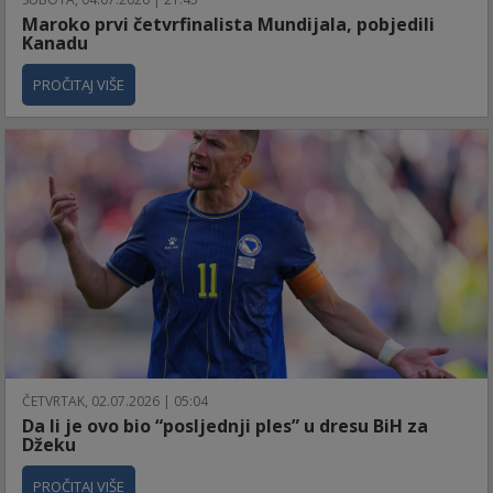
Maroko prvi četvrfinalista Mundijala, pobjedili
Kanadu
PROČITAJ VIŠE
ČETVRTAK, 02.07.2026 | 05:04
Da li je ovo bio “posljednji ples” u dresu BiH za
Džeku
PROČITAJ VIŠE