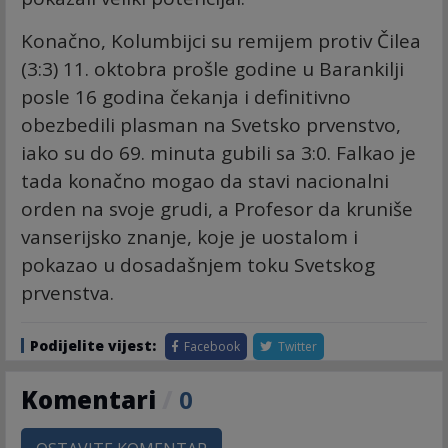
Konačno, Kolumbijci su remijem protiv Čilea
(3:3) 11. oktobra prošle godine u Barankilji
posle 16 godina čekanja i definitivno
obezbedili plasman na Svetsko prvenstvo,
iako su do 69. minuta gubili sa 3:0. Falkao je
tada konačno mogao da stavi nacionalni
orden na svoje grudi, a Profesor da kruniše
vanserijsko znanje, koje je uostalom i
pokazao u dosadašnjem toku Svetskog
prvenstva.
Podijelite vijest:
Facebook
Twitter
Komentari
/
0