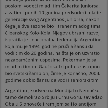
poslom, vodeći mladi tim Čakarita Juniorsa,
a zatim i punih 10 godina predvodeći mlade
generacije svog Argentinos Juniorsa, nakon
čega je dve sezone bio i trener mladog tima
čileanskog Kolo-Kola. Njegov ubrzani razvoj
ispratila je i nacionalna federacija Argentine,
koja mu je 1994. godine pružila šansu da
vodi tim do 20 godina, na šta je on uzvratio
nezapamćenim uspesima. Pekerman je sa
mladim timom Gaučosa tri puta uzastopno
bio svetski šampion, čime je konačno, 2004.
godime dobio šansu da vodi i seniorski tim.
Argentinu je odveo na Mundijal u Nemačku,
tamo demolirao Srbiju i Crnu Goru, savladao
Obalu Slonovače i remijem sa Holandijom