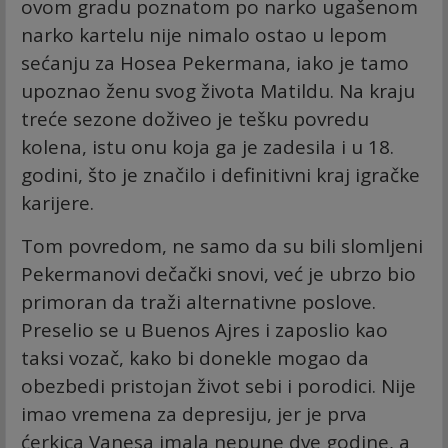
ovom gradu poznatom po narko ugašenom
narko kartelu nije nimalo ostao u lepom
sećanju za Hosea Pekermana, iako je tamo
upoznao ženu svog života Matildu. Na kraju
treće sezone doživeo je tešku povredu
kolena, istu onu koja ga je zadesila i u 18.
godini, što je značilo i definitivni kraj igračke
karijere.
Tom povredom, ne samo da su bili slomljeni
Pekermanovi dečački snovi, već je ubrzo bio
primoran da traži alternativne poslove.
Preselio se u Buenos Ajres i zaposlio kao
taksi vozač, kako bi donekle mogao da
obezbedi pristojan život sebi i porodici. Nije
imao vremena za depresiju, jer je prva
ćerkica Vanesa imala nepune dve godine, a