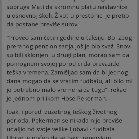
supruga Matilda skromnu platu nastavnice
u osnovnoj školi. Život u prestonici je pretio
da postane previše surov.
"Proveo sam četiri godine u taksiju. Bol zbog
preranog penzionisanja još je bio svež. Snovi
su bili sklonjeni u drugi plan, morao sam da
pomognem svojoj porodici da prevaziđe
teška vremena. Zamišljao sam da bi jednog
dana mogao da se vratim fudbalu, ali bilo mi
je potrebno malo vremena za tugu", rekao
je jednom prilikom Hose Pekerman.
Ipak, i pored izuzetnog teškog životnog
perioda, Pekerman se nikada nije previše
udaljio od svoje velike ljubavi - fudbala.
Ubrzo je počeo da se bavi trenerskim