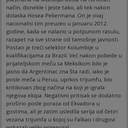
način, donekle i jeste tako, ali tek nakon
dolaska Hosea Pekermana. On je ovaj
nacionalni tim preuzeo u januaru 2012.
godine, kada se nalazio u potpunom rasulu,
razapet na sve strane od tamošnje javnosti.
Postao je treći selektor Kolumbije u
kvalifikacijama za Brazil. Već nakon pobede u
prijateljskom meču sa Meksikom bilo je
jasno da Argentinac zna šta radi, iako je
posle meča u Peruu, uprkos trijumfu, bio
kritikovan zbog načina na koji je igrala
njegova ekipa. Negativni pritisak se dodatno
proširio posle poraza od Ekvadora u
gostima, ali je zatim usledila serija od četiri
vezana trijumfa u kojoj su Falkao i drugovi
pokazali veliki potencijal.