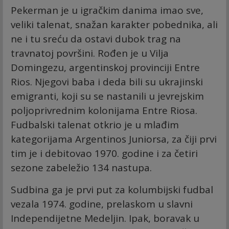
Pekerman je u igračkim danima imao sve,
veliki talenat, snažan karakter pobednika, ali
ne i tu sreću da ostavi dubok trag na
travnatoj površini. Rođen je u Vilja
Domingezu, argentinskoj provinciji Entre
Rios. Njegovi baba i deda bili su ukrajinski
emigranti, koji su se nastanili u jevrejskim
poljoprivrednim kolonijama Entre Riosa.
Fudbalski talenat otkrio je u mlađim
kategorijama Argentinos Juniorsa, za čiji prvi
tim je i debitovao 1970. godine i za četiri
sezone zabeležio 134 nastupa.
Sudbina ga je prvi put za kolumbijski fudbal
vezala 1974. godine, prelaskom u slavni
Independijetne Medeljin. Ipak, boravak u