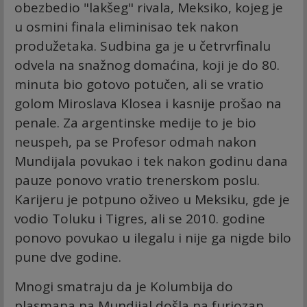
obezbedio "lakšeg" rivala, Meksiko, kojeg je
u osmini finala eliminisao tek nakon
produžetaka. Sudbina ga je u četrvrfinalu
odvela na snažnog domaćina, koji je do 80.
minuta bio gotovo potučen, ali se vratio
golom Miroslava Klosea i kasnije prošao na
penale. Za argentinske medije to je bio
neuspeh, pa se Profesor odmah nakon
Mundijala povukao i tek nakon godinu dana
pauze ponovo vratio trenerskom poslu.
Karijeru je potpuno oživeo u Meksiku, gde je
vodio Toluku i Tigres, ali se 2010. godine
ponovo povukao u ilegalu i nije ga nigde bilo
pune dve godine.
Mnogi smatraju da je Kolumbija do
plasmana na Mundijal došla na furiozan