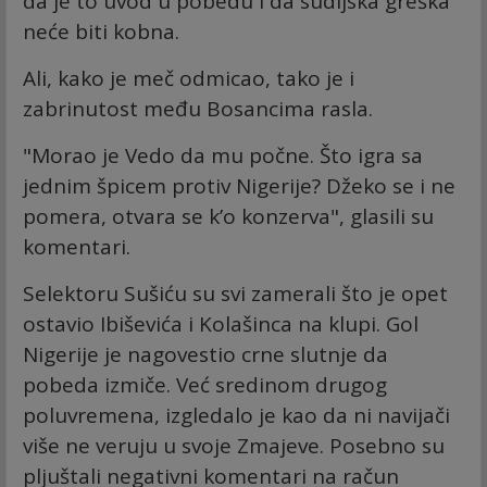
da je to uvod u pobedu i da sudijska greška
neće biti kobna.
Ali, kako je meč odmicao, tako je i
zabrinutost među Bosancima rasla.
"Morao je Vedo da mu počne. Što igra sa
jednim špicem protiv Nigerije? Džeko se i ne
pomera, otvara se k’o konzerva", glasili su
komentari.
Selektoru Sušiću su svi zamerali što je opet
ostavio Ibiševića i Kolašinca na klupi. Gol
Nigerije je nagovestio crne slutnje da
pobeda izmiče. Već sredinom drugog
poluvremena, izgledalo je kao da ni navijači
više ne veruju u svoje Zmajeve. Posebno su
pljuštali negativni komentari na račun