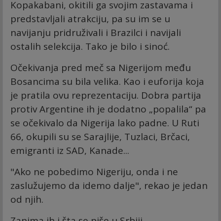
Kopakabani, okitili ga svojim zastavama i
predstavljali atrakciju, pa su im se u
navijanju pridruživali i Brazilci i navijali
ostalih selekcija. Tako je bilo i sinoć.
Očekivanja pred meč sa Nigerijom među
Bosancima su bila velika. Kao i euforija koja
je pratila ovu reprezentaciju. Dobra partija
protiv Argentine ih je dodatno „popalila“ pa
se očekivalo da Nigerija lako padne. U Ruti
66, okupili su se Sarajlije, Tuzlaci, Brčaci,
emigranti iz SAD, Kanade...
"Ako ne pobedimo Nigeriju, onda i ne
zaslužujemo da idemo dalje", rekao je jedan
od njih.
Zanima ih i šta se piše u Srbiji.