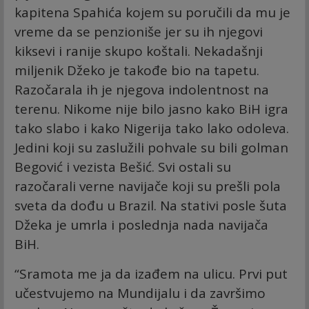
kapitena Spahića kojem su poručili da mu je
vreme da se penzioniše jer su ih njegovi
kiksevi i ranije skupo koštali. Nekadašnji
miljenik Džeko je takođe bio na tapetu.
Razočarala ih je njegova indolentnost na
terenu. Nikome nije bilo jasno kako BiH igra
tako slabo i kako Nigerija tako lako odoleva.
Jedini koji su zaslužili pohvale su bili golman
Begović i vezista Bešić. Svi ostali su
razočarali verne navijače koji su prešli pola
sveta da dođu u Brazil. Na stativi posle šuta
Džeka je umrla i poslednja nada navijača
BiH.
“Sramota me ja da izađem na ulicu. Prvi put
učestvujemo na Mundijalu i da završimo