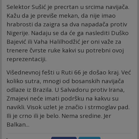
Selektor Sušić je precrtan u srcima navijača.
Kažu da je previše mekan, da nije imao
hrabrosti da zaigra sa dva napadača protiv
Nigerije. Nadaju se da će ga naslediti Duško
Bajević ili Vaha Halilhodžić jer oni važe za
trenere čvrste ruke kakvi su potrebni ovoj
reprezentaciji.
Višednevnoj fešti u Ruti 66 je došao kraj. Već
koliko sutra, mnogi od bosanskih navijača
odlaze iz Brazila. U Salvadoru protiv Irana,
Zmajevi neće imati podršku na kakvu su
navikli. Visok uzlet je značio i strmoglav pad.
Ili je crno ili je belo. Nema sredine. Jer
Balkan...