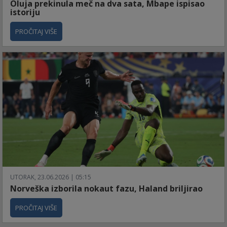
Oluja prekinula meč na dva sata, Mbape ispisao
istoriju
PROČITAJ VIŠE
UTORAK, 23.06.2026 | 05:15
Norveška izborila nokaut fazu, Haland briljirao
PROČITAJ VIŠE