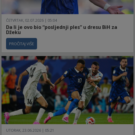
ČETVRTAK, 02.07.2026 | 05:04
Da li je ovo bio “posljednji ples” u dresu BiH za
Džeku
PROČITAJ VIŠE
UTORAK, 23.06.2026 | 05:21