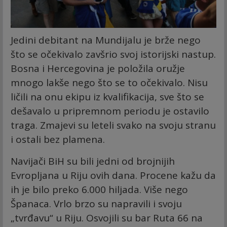
Jedini debitant na Mundijalu je brže nego
što se očekivalo zavšrio svoj istorijski nastup.
Bosna i Hercegovina je položila oružje
mnogo lakše nego što se to očekivalo. Nisu
ličili na onu ekipu iz kvalifikacija, sve što se
dešavalo u pripremnom periodu je ostavilo
traga. Zmajevi su leteli svako na svoju stranu
i ostali bez plamena.
Navijači BiH su bili jedni od brojnijih
Evropljana u Riju ovih dana. Procene kažu da
ih je bilo preko 6.000 hiljada. Više nego
Španaca. Vrlo brzo su napravili i svoju
„tvrđavu“ u Riju. Osvojili su bar Ruta 66 na