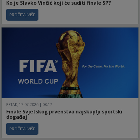
Ko je Slavko Vinčić koji će suditi finale SP?
PROČITAJ VIŠE
PETAK, 17.07.2026 | 08:17
Finale Svjetskog prvenstva najskuplji sportski
događaj
PROČITAJ VIŠE