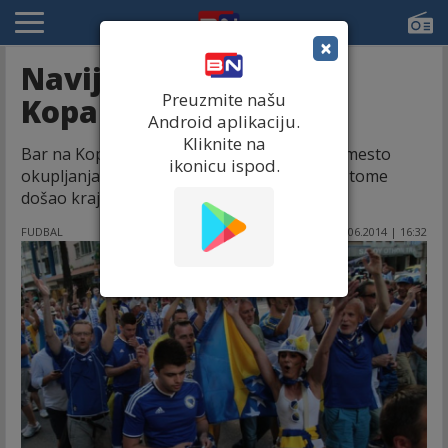
×
Navijači BiH na
Preuzmite našu
Kopakabani!
Android aplikaciju.
Kliknite na
Bar na Kopakabani je prethodnih dana bio mesto
ikonicu ispod.
okupljanja simpatizera Zmajeva, a sinoć je i tome
došao kraj.
FUDBAL
22.06.2014 | 16:32