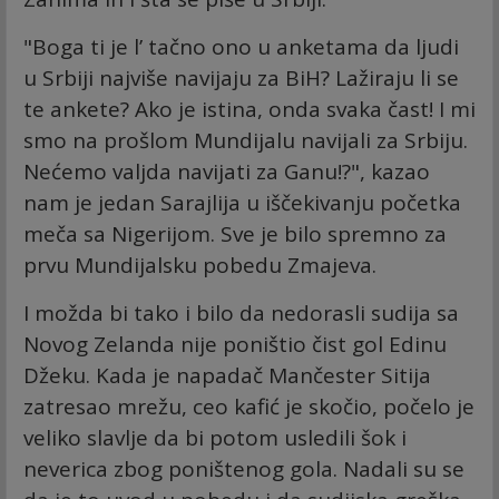
"Boga ti je l’ tačno ono u anketama da ljudi
u Srbiji najviše navijaju za BiH? Lažiraju li se
te ankete? Ako je istina, onda svaka čast! I mi
smo na prošlom Mundijalu navijali za Srbiju.
Nećemo valjda navijati za Ganu!?", kazao
nam je jedan Sarajlija u iščekivanju početka
meča sa Nigerijom. Sve je bilo spremno za
prvu Mundijalsku pobedu Zmajeva.
I možda bi tako i bilo da nedorasli sudija sa
Novog Zelanda nije poništio čist gol Edinu
Džeku. Kada je napadač Mančester Sitija
zatresao mrežu, ceo kafić je skočio, počelo je
veliko slavlje da bi potom usledili šok i
neverica zbog poništenog gola. Nadali su se