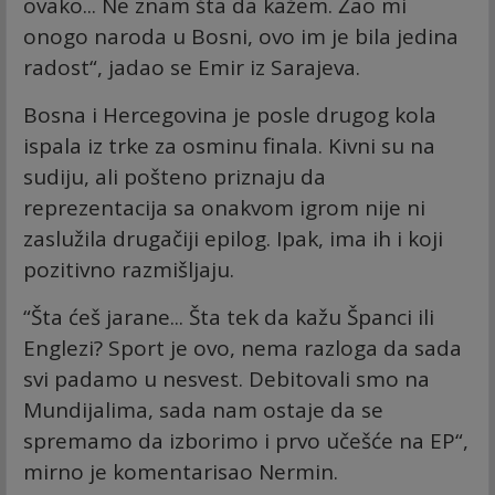
ovako... Ne znam šta da kažem. Žao mi
onogo naroda u Bosni, ovo im je bila jedina
radost“, jadao se Emir iz Sarajeva.
Bosna i Hercegovina je posle drugog kola
ispala iz trke za osminu finala. Kivni su na
sudiju, ali pošteno priznaju da
reprezentacija sa onakvom igrom nije ni
zaslužila drugačiji epilog. Ipak, ima ih i koji
pozitivno razmišljaju.
“Šta ćeš jarane... Šta tek da kažu Španci ili
Englezi? Sport je ovo, nema razloga da sada
svi padamo u nesvest. Debitovali smo na
Mundijalima, sada nam ostaje da se
spremamo da izborimo i prvo učešće na EP“,
mirno je komentarisao Nermin.