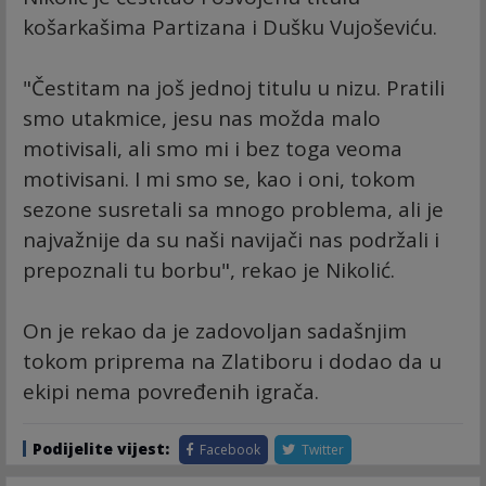
košarkašima Partizana i Dušku Vujoševiću.
"Čestitam na još jednoj titulu u nizu. Pratili
smo utakmice, jesu nas možda malo
motivisali, ali smo mi i bez toga veoma
motivisani. I mi smo se, kao i oni, tokom
sezone susretali sa mnogo problema, ali je
najvažnije da su naši navijači nas podržali i
prepoznali tu borbu", rekao je Nikolić.
On je rekao da je zadovoljan sadašnjim
tokom priprema na Zlatiboru i dodao da u
ekipi nema povređenih igrača.
Podijelite vijest:
Facebook
Twitter