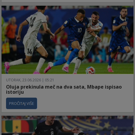
UTORAK, 23.06.2026 | 05:21
Oluja prekinula meč na dva sata, Mbape ispisao
istoriju
PROČITAJ VIŠE