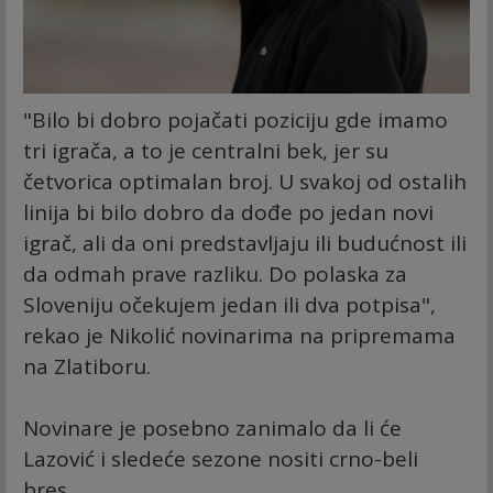
"Bilo bi dobro pojačati poziciju gde imamo
tri igrača, a to je centralni bek, jer su
četvorica optimalan broj. U svakoj od ostalih
linija bi bilo dobro da dođe po jedan novi
igrač, ali da oni predstavljaju ili budućnost ili
da odmah prave razliku. Do polaska za
Sloveniju očekujem jedan ili dva potpisa",
rekao je Nikolić novinarima na pripremama
na Zlatiboru.
Novinare je posebno zanimalo da li će
Lazović i sledeće sezone nositi crno-beli
bres.