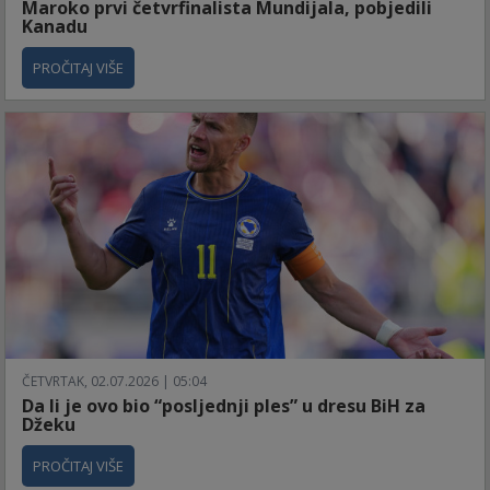
Maroko prvi četvrfinalista Mundijala, pobjedili
Kanadu
PROČITAJ VIŠE
ČETVRTAK, 02.07.2026 | 05:04
Da li je ovo bio “posljednji ples” u dresu BiH za
Džeku
PROČITAJ VIŠE