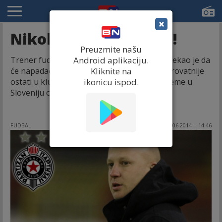
×
Nikolić: Danko ostaje!
Preuzmite našu
Trener fudbalera Partizana Marko Nikolić rekao je da
Android aplikaciju.
će napadač crno-belih Danko Lazović najverovatnije
Kliknite na
ostati u klubu, kao i da do polaska na pripreme u
ikonicu ispod.
Sloveniju očekuje jedno ili dva pojačanja.
FUDBAL
22.06.2014 | 14:46