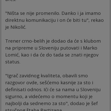
"Ništa se nije promenilo. Danko i ja imamo
direktnu komunikaciju i on će biti tu", rekao
je Nikolić.
Trener crno-belih je dodao da će s klubom
na pripreme u Sloveniju putovati i Marko
Lomić, kao i da će do tada se znati njegov
status.
"Igrač zavidnog kvaliteta, obavili smo
razgovor ovde, sešćemo kasnije za sto i
definisati odnos. Ići će sa nama u Sloveniju
sigurno, a videćemo o momentu koji je
najbolji da sednemo za sto", dodao je šef
stručnog štaba Partizana.