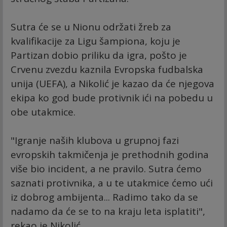
Sutra će se u Nionu održati žreb za
kvalifikacije za Ligu šampiona, koju je
Partizan dobio priliku da igra, pošto je
Crvenu zvezdu kaznila Evropska fudbalska
unija (UEFA), a Nikolić je kazao da će njegova
ekipa ko god bude protivnik ići na pobedu u
obe utakmice.
"Igranje naših klubova u grupnoj fazi
evropskih takmičenja je prethodnih godina
više bio incident, a ne pravilo. Sutra ćemo
saznati protivnika, a u te utakmice ćemo ući
iz dobrog ambijenta... Radimo tako da se
nadamo da će se to na kraju leta isplatiti",
rekao je Nikolić.