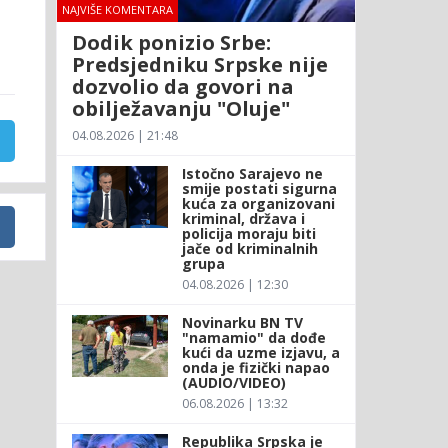
NAJVIŠE KOMENTARA
Dodik ponizio Srbe:
Predsjedniku Srpske nije
dozvolio da govori na
obilježavanju "Oluje"
04.08.2026 | 21:48
Istočno Sarajevo ne
smije postati sigurna
kuća za organizovani
kriminal, država i
policija moraju biti
jače od kriminalnih
grupa
04.08.2026 | 12:30
Novinarku BN TV
"namamio" da dođe
kući da uzme izjavu, a
onda je fizički napao
(AUDIO/VIDEO)
06.08.2026 | 13:32
Republika Srpska je