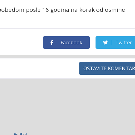
m pobedom posle 16 godina na korak od osmine
Facebook
Twitter
OSTAVITE KOMENTAR
Fudbal