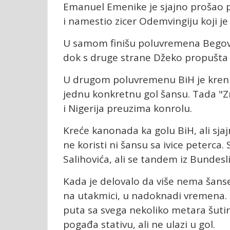
Emanuel Emenike je sjajno prošao p
i namestio zicer Odemvingiju koji je
U samom finišu poluvremena Begov
dok s druge strane Džeko propušta 
U drugom poluvremenu BiH je krenula
jednu konkretnu gol šansu. Tada "
i Nigerija preuzima konrolu.
Kreće kanonada ka golu BiH, ali sja
ne koristi ni šansu sa ivice peterca. 
Salihovića, ali se tandem iz Bundesl
Kada je delovalo da više nema šanse 
na utakmici, u nadoknadi vremena. O
puta sa svega nekoliko metara šuti
pogađa stativu, ali ne ulazi u gol.