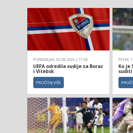
PONEDELJAK, 03.08.2026 | 17:38
PETAK, 1
UEFA odredila sudije za Borac
Ko je 
i Vitebsk
suditi
PROČITAJ VIŠE
PROČIT