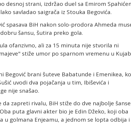
o desnoj strani, izdržao duel sa Emirom Spahiće
 lako savladao saigrača iz Stouka Begovića.
ić spasava BiH nakon solo-prodora Ahmeda mus
dobru šansu, šutira preko gola.
 ofanzivno, ali za 15 minuta nije stvorila ni
Zmajeve" stiže umor po sparnom vremenu u Kujab
jni Begović brani šuteve Babatunde i Emenikea, ko
Sušić uvodi dva pojačanja u tim, Ibiševića i
ige nije snašao.
da zapreti rivalu, BiH stiže do dve najbolje šanse
ba puta glavni akter bio je Edin Džeko, koji oba
ra u golmana Enjeamu, a jednom se lopta odbija i