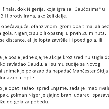
finala, dok Nigerija, koja igra sa "Gaučosima" u
iH protiv Irana, ako želi dalje.
je obećavajuće, ofanzivnom igrom oba tima, ali bez
gola. Nigerijci su bili opasniji u prvih 20 minuta,
 distance, ali je lopta završila ili poed gola, ili
a je posle jedne sjajne akcije kroz sredinu stigla d
lako savladao Daudu, ali su mu sudije sa Novog
i snimak je pokazao da napadač Mančester Sitija
 dodavanja lopte.
je opet izašao ispred Enjame, sada je imao rival
 Ipak, golman Nigerije sjajno brani udarac i spasav
tiže do gola za pobedu.