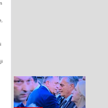
m
e,
i
ji