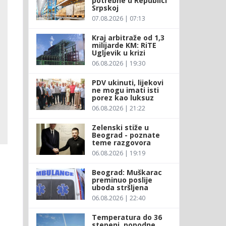
potrebne u Republici
Srpskoj
07.08.2026 | 07:13
Kraj arbitraže od 1,3
milijarde KM: RiTE
Ugljevik u krizi
06.08.2026 | 19:30
PDV ukinuti, lijekovi
ne mogu imati isti
porez kao luksuz
06.08.2026 | 21:22
Zelenski stiže u
Beograd - poznate
teme razgovora
06.08.2026 | 19:19
Beograd: Muškarac
preminuo poslije
uboda stršljena
06.08.2026 | 22:40
Temperatura do 36
stepeni, popodne