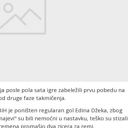
ja posle pola sata igre zabeležili prvu pobedu na
 od druge faze takmičenja.
H je poništen regularan gol Edina Džeka, zbog
jevi" su bili nemoćni u nastavku, teško su stizali
vremena promašio dva zicera za remi.