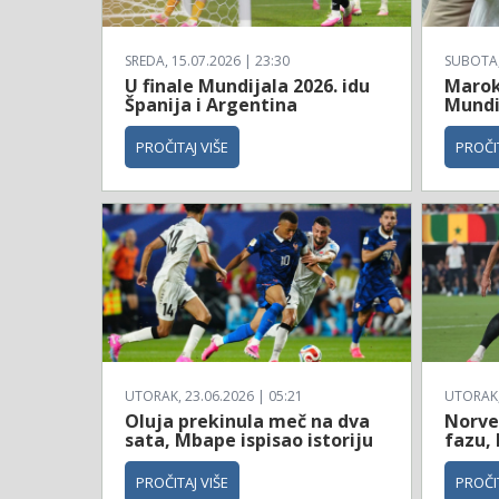
SREDA, 15.07.2026 | 23:30
SUBOTA, 
U finale Mundijala 2026. idu
Maroko
Španija i Argentina
Mundi
PROČITAJ VIŠE
PROČIT
UTORAK, 23.06.2026 | 05:21
UTORAK, 
Oluja prekinula meč na dva
Norve
sata, Mbape ispisao istoriju
fazu, 
PROČITAJ VIŠE
PROČIT