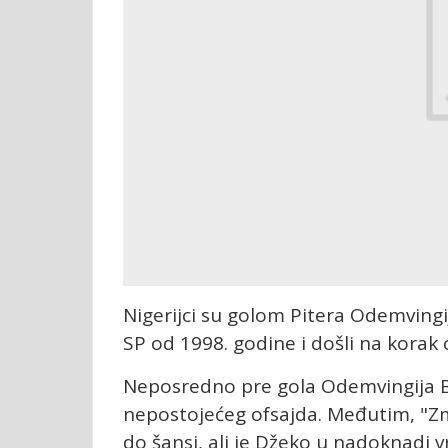
Nigerijci su golom Pitera Odemvingi
SP od 1998. godine i došli na korak
Neposredno pre gola Odemvingija Bi
nepostojećeg ofsajda. Međutim, "Zma
do šansi, ali je Džeko u nadoknadi 