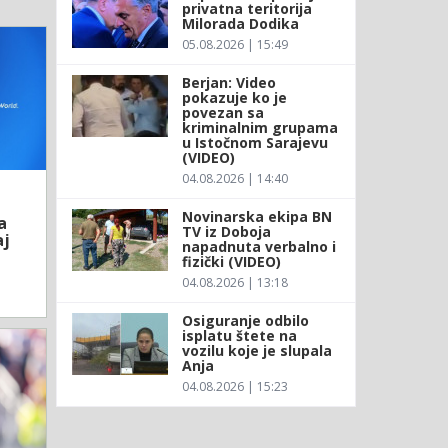
privatna teritorija
Milorada Dodika
05.08.2026 | 15:49
Berjan: Video
pokazuje ko je
povezan sa
kriminalnim grupama
u Istočnom Sarajevu
(VIDEO)
04.08.2026 | 14:40
Novinarska ekipa BN
a
TV iz Doboja
aj
napadnuta verbalno i
fizički (VIDEO)
04.08.2026 | 13:18
Osiguranje odbilo
isplatu štete na
vozilu koje je slupala
Anja
04.08.2026 | 15:23