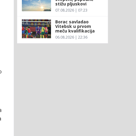
stižu pljuskovi
07.08.2026 | 07:23
Borac savladao
Vitebsk u prvom
meču kvalifikacija
06.08.2026 | 22:36
o
a
a