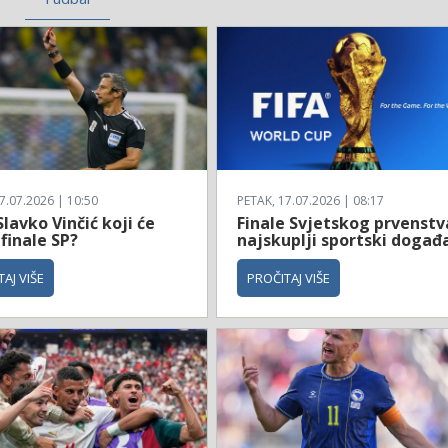
7.07.2026 | 10:50
PETAK, 17.07.2026 | 08:17
Slavko Vinčić koji će
Finale Svjetskog prvenstv
 finale SP?
najskuplji sportski događ
AJ VIŠE
PROČITAJ VIŠE