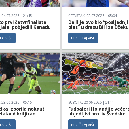
04.07.2026 | 21:45
ČETVRTAK, 02.07.2026 | 05:04
 prvi četvrfinalista
Da li je ovo bio “posljednji
jala, pobjedili Kanadu
ples” u dresu BiH za Džeku
AJ VIŠE
PROČITAJ VIŠE
23.06.2026 | 05:15
SUBOTA, 20.06.2026 | 21:11
ška izborila nokaut
Fudbaleri Holandije večer
Haland briljirao
ubjedljivi protiv Švedske
AJ VIŠE
PROČITAJ VIŠE