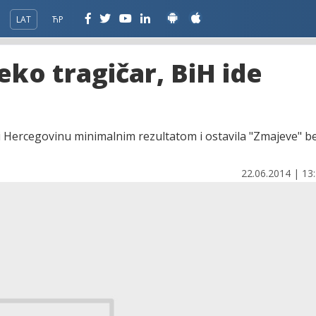
LAT
ЋР
eko tragičar, BiH ide
 i Hercegovinu minimalnim rezultatom i ostavila "Zmajeve" b
22.06.2014 | 13