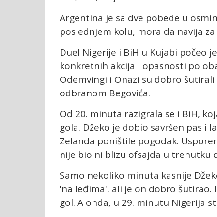
Argentina je sa dve pobede u osmini 
poslednjem kolu, mora da navija za B
Duel Nigerije i BiH u Kujabi počeo 
konkretnih akcija i opasnosti po oba 
Odemvingi i Onazi su dobro šutirali sa
odbranom Begovića.
Od 20. minuta razigrala se i BiH, koj
gola. Džeko je dobio savršen pas i 
Zelanda poništile pogodak. Usporen
nije bio ni blizu ofsajda u trenutku
Samo nekoliko minuta kasnije Džeko 
'na leđima', ali je on dobro šutirao.
gol. A onda, u 29. minutu Nigerija s