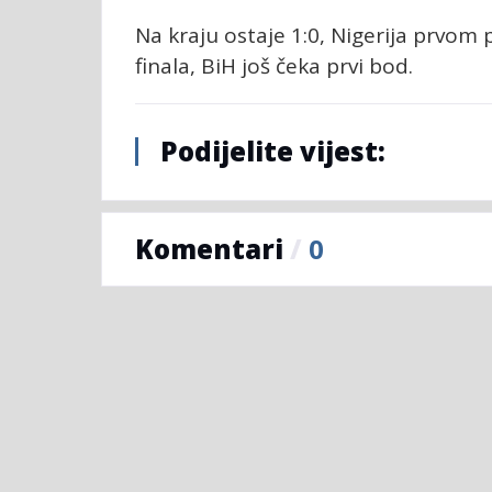
Na kraju ostaje 1:0, Nigerija prvo
finala, BiH još čeka prvi bod.
Podijelite vijest:
Komentari
/
0