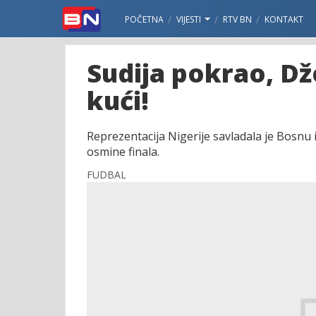
POČETNA
VIJESTI
RTV BN
KONTAKT
Sudija pokrao, Dž
kući!
Reprezentacija Nigerije savladala je Bosnu
osmine finala.
FUDBAL