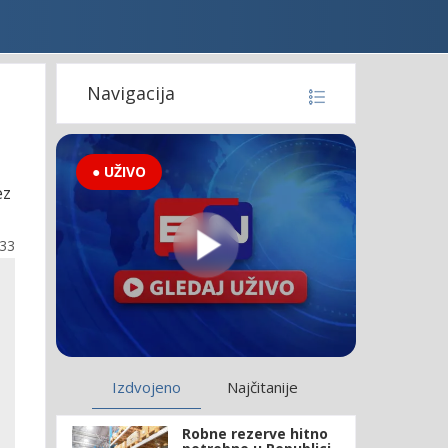
Navigacija
● UŽIVO
ez
:33
Izdvojeno
Najčitanije
Robne rezerve hitno