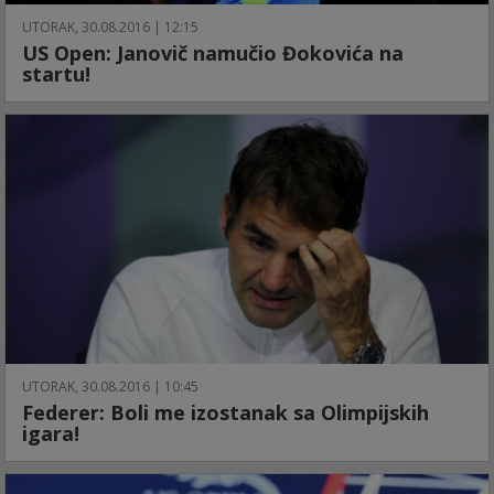
UTORAK, 30.08.2016 | 12:15
US Open: Janovič namučio Đokovića na
startu!
UTORAK, 30.08.2016 | 10:45
Federer: Boli me izostanak sa Olimpijskih
igara!