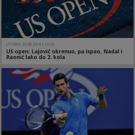
UTORAK, 30.08.2016 | 12:30
US open: Lajović okrenuo, pa ispao, Nadal i
Raonić lako do 2. kola