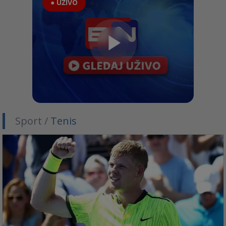
● UŽIVO
Sport /
Tenis