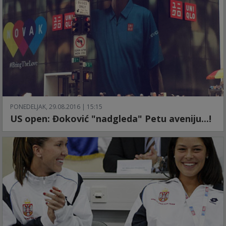
PONEDELJAK, 29.08.2016 | 15:15
US open: Đoković "nadgleda" Petu aveniju...!