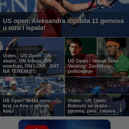
US open: Aleksandra izgubila 11 gemova
u nizu i ispala!
Video - US Open: ON
skače, ON lobuje, ON
US Open - Novak čeka
smečuje, ON LOMI...SAT
Veselog: Zaslužuje
NA TERENU!!!
poštovanje
US Open: Ništa novo -
Video - US Open:
kraj za Anu u prvom
Đoković se vratio -
kolu!
pjesma, ples, zabava...!