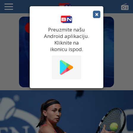
×
● UŽIVO
Preuzmite našu
Android aplikaciju.
Kliknite na
ikonicu ispod.