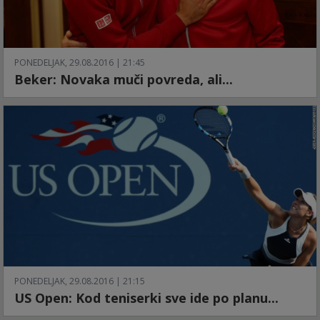
PONEDELJAK, 29.08.2016 | 21:45
Beker: Novaka muči povreda, ali...
PONEDELJAK, 29.08.2016 | 21:15
US Open: Kod teniserki sve ide po planu...