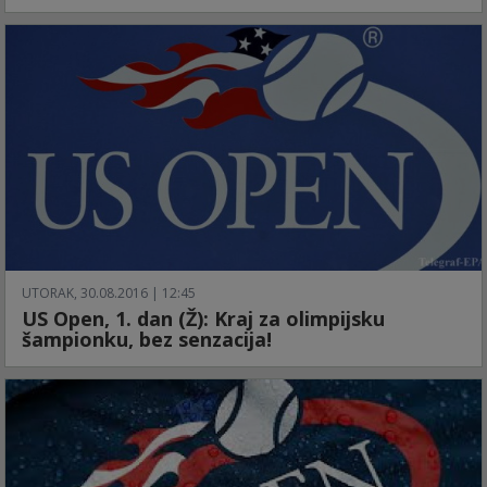
UTORAK, 30.08.2016 | 12:45
US Open, 1. dan (Ž): Kraj za olimpijsku
šampionku, bez senzacija!