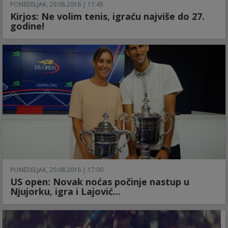
PONEDELJAK, 29.08.2016 | 17:45
Kirjos: Ne volim tenis, igraću najviše do 27.
godine!
PONEDELJAK, 29.08.2016 | 17:00
US open: Novak noćas počinje nastup u
Njujorku, igra i Lajović...