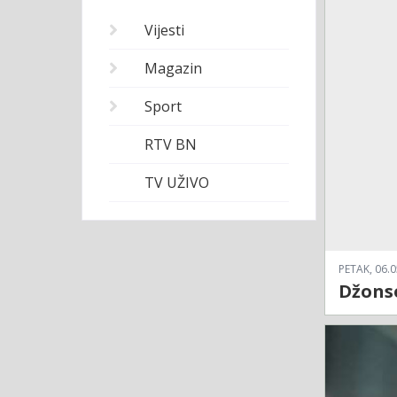
Vijesti
Magazin
Sport
RTV BN
TV UŽIVO
PETAK, 06.0
Džons