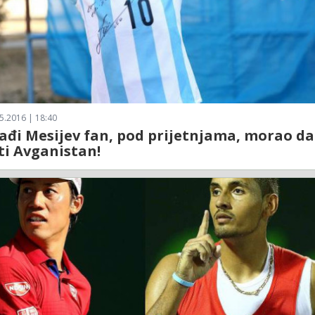
5.2016 | 18:40
đi Mesijev fan, pod prijetnjama, morao da
i Avganistan!