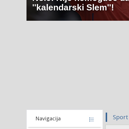
''kalendarski Slem''!
Sport
Navigacija