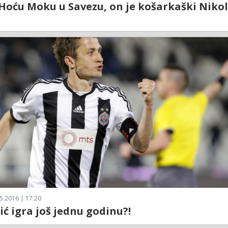
 Hoću Moku u Savezu, on je košarkaški Niko
5.2016 | 17:20
lić igra još jednu godinu?!