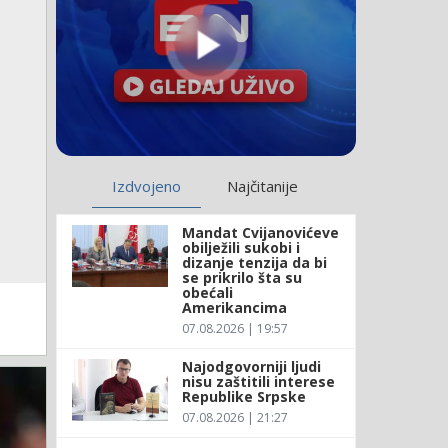
Izdvojeno
Najčitanije
Mandat Cvijanovićeve
obilježili sukobi i
dizanje tenzija da bi
se prikrilo šta su
obećali
Amerikancima
07.08.2026 | 19:57
Najodgovorniji ljudi
nisu zaštitili interese
Republike Srpske
07.08.2026 | 21:27