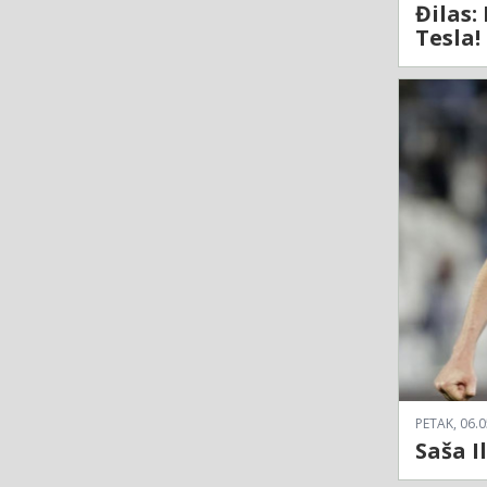
Đilas:
Tesla!
PETAK, 06.0
Saša I