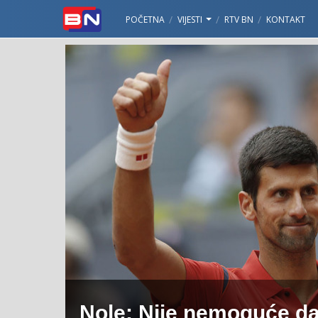
POČETNA
VIJESTI
RTV BN
KONTAKT
Nole: Nije nemoguće d