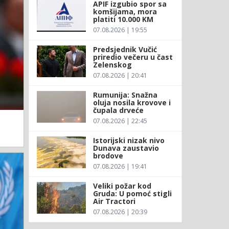
APIF izgubio spor sa
komšijama, mora
platiti 10.000 KM
07.08.2026 | 19:55
Predsjednik Vučić
priredio večeru u čast
Zelenskog
07.08.2026 | 20:41
Rumunija: Snažna
oluja nosila krovove i
čupala drveće
07.08.2026 | 22:45
Istorijski nizak nivo
Dunava zaustavio
brodove
07.08.2026 | 19:41
Veliki požar kod
Gruda: U pomoć stigli
Air Tractori
07.08.2026 | 20:39