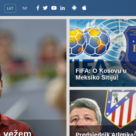
LAT
ЋР
FIFA: O Kosovu u
Meksiko Sitiju!
a vežem
Predsjednik Atletika: