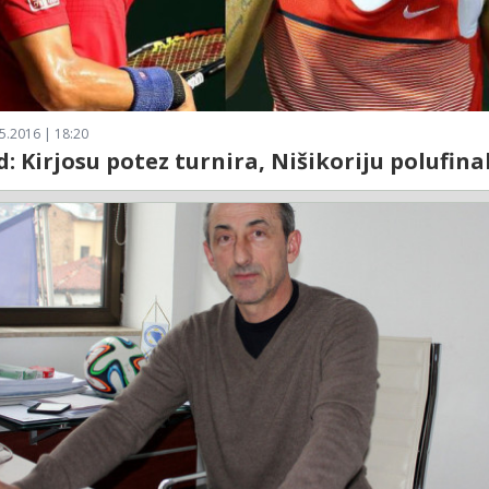
5.2016 | 18:20
: Kirjosu potez turnira, Nišikoriju polufinal