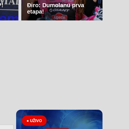
?!
Điro: Dumolanu prva
etapa!
● UŽIVO