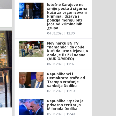
Istočno Sarajevo ne
smije postati sigurna
kuća za organizovani
kriminal, država i
policija moraju biti
jače od kriminalnih
grupa
04.08.2026 | 12:30
Novinarku BN TV
"namamio" da dođe
kući da uzme izjavu, a
onda je fizički napao
(AUDIO/VIDEO)
06.08.2026 | 13:32
Republikanci i
Demokrate traže od
Trampa vraćanje
sankcija Dodiku
07.08.2026 | 11:19
Republika Srpska je
privatna teritorija
Milorada Dodika
05.08.2026 | 15:49