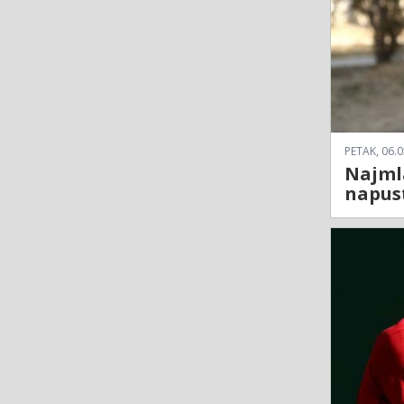
PETAK, 06.0
Najmla
napust