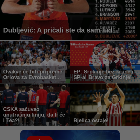
Dubljević: A pričali ste da sam lud...!
Ovakve će biti pripreme
EP: Srpkinje bez krune i
Orlova za Evrobasket...
SP-a! Bravo za Grkinje!
CSKA sačuvao
unutrašnju liniju, da li će
i Tea?!
Bjelica ostaje!