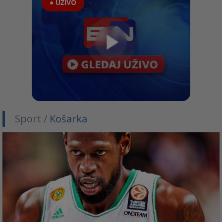
● UŽIVO
Sport /
Košarka