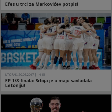
Efes u trci za Markovićev potpis!
UTORAK, 20.06.2017 | 14:15
EP 1/8-finala: Srbija je u maju savladala
Letoniju!