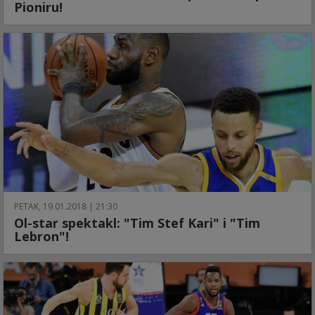
Pioniru!
PETAK, 19.01.2018 | 21:30
Ol-star spektakl: "Tim Stef Kari" i "Tim
Lebron"!