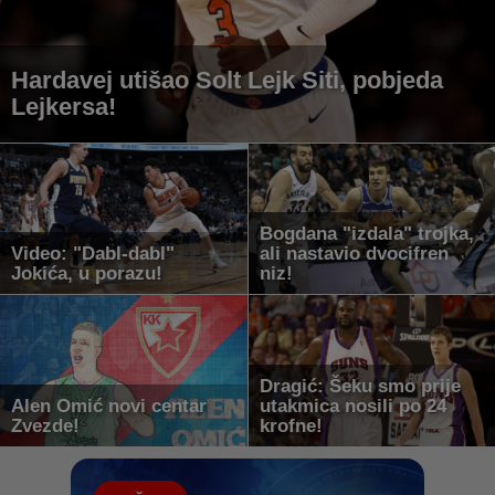
Hardavej utišao Solt Lejk Siti, pobjeda
Lejkersa!
Bogdana "izdala" trojka,
Video: "Dabl-dabl"
ali nastavio dvocifren
Jokića, u porazu!
niz!
Dragić: Šeku smo prije
Alen Omić novi centar
utakmica nosili po 24
Zvezde!
krofne!