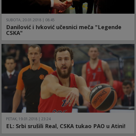
SUBOTA, 20.01.2018 | 08:45
Danilović i Ivković učesnici meča "Legende
CSKA"
PETAK, 19.01.2018 | 23:24
EL: Srbi srušili Real, CSKA tukao PAO u Atini!