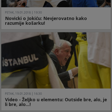
PETAK, 19.01.2018 | 19:30
Novicki o Jokiću: Nevjerovatno kako
razumije košarku!
PETAK, 19.01.2018 | 16:30
Video - Željko u elementu: Outside bre, alo, je
li bre, alo...!