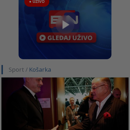
● UŽIVO
Sport /
Košarka