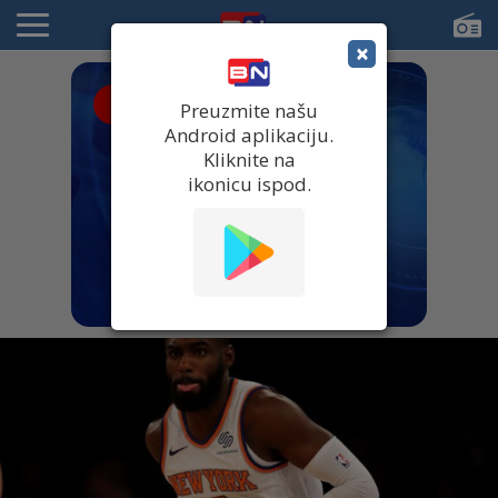
×
● UŽIVO
Preuzmite našu
Android aplikaciju.
Kliknite na
ikonicu ispod.