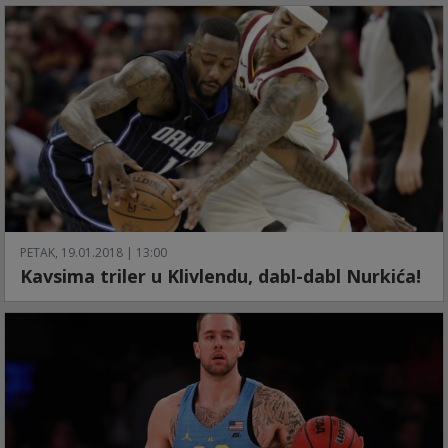
PETAK, 19.01.2018 | 13:00
Kavsima triler u Klivlendu, dabl-dabl Nurkića!