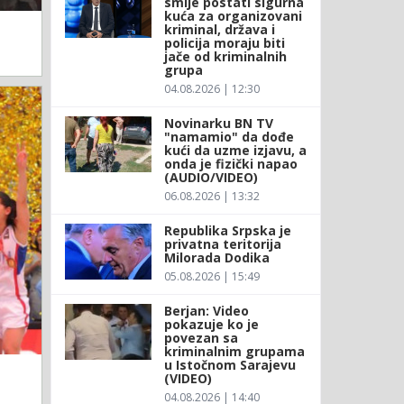
smije postati sigurna
kuća za organizovani
kriminal, država i
policija moraju biti
jače od kriminalnih
grupa
04.08.2026 | 12:30
Novinarku BN TV
"namamio" da dođe
kući da uzme izjavu, a
onda je fizički napao
(AUDIO/VIDEO)
06.08.2026 | 13:32
Republika Srpska je
privatna teritorija
Milorada Dodika
05.08.2026 | 15:49
Berjan: Video
pokazuje ko je
povezan sa
kriminalnim grupama
u Istočnom Sarajevu
(VIDEO)
04.08.2026 | 14:40