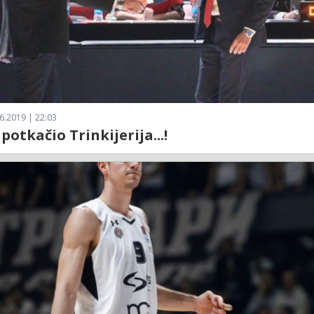
6.2019 | 22:03
potkačio Trinkijerija...!