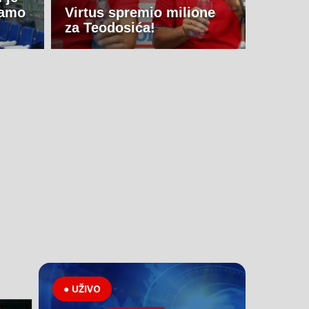
vamo
Virtus spremio milione
za Teodosića!
● UŽIVO