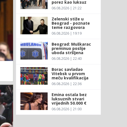
porez kao luksuz
06.08.2026 | 21:22
Zelenski stiže u
Beograd - poznate
teme razgovora
06.08.2026 | 19:19
Beograd: Muškarac
preminuo poslije
uboda stršljena
06.08.2026 | 22:40
Borac savladao
Vitebsk u prvom
meču kvalifikacija
06.08.2026 | 22:36
Emina ostala bez
luksuznih stvari
vrijednih 50.000 €
06.08.2026 | 21:00