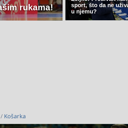
sport, što da ne uži
našim rukama!
u njemu?
 /
Košarka