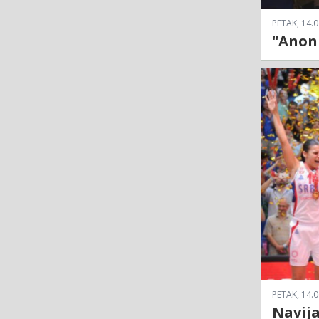
PETAK, 14.0
"Anoni
PETAK, 14.0
Navija