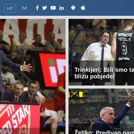
LAT
ЋР
Trinkijeri: Bili smo t
blizu pobjede!
Željko: Predivan nam