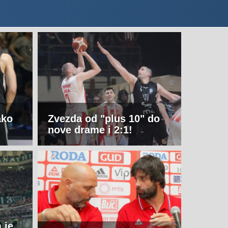
ako
Zvezda od "plus 10" do
nove drame i 2:1!
 je