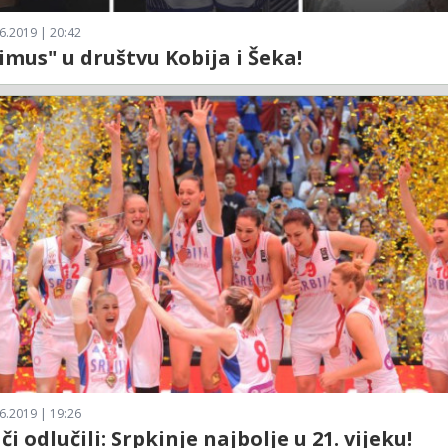
6.2019 | 20:42
mus" u društvu Kobija i Šeka!
6.2019 | 19:26
či odlučili: Srpkinje najbolje u 21. vijeku!