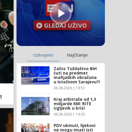
Izdvojeno
Najčitanije
Zašto Tužilaštvo BiH
ćuti na predmet
mafijaških obračuna
u Istočnom Sarajevu?!
06.08.2026 | 19:53
!
Kraj arbitraže od 1,3
milijarde KM: RiTE
Ugljevik u krizi
06.08.2026 | 19:30
PDV ukinuti, lijekovi
ne mogu imati isti