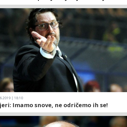
6.2019 | 18:10
jeri: Imamo snove, ne odričemo ih se!