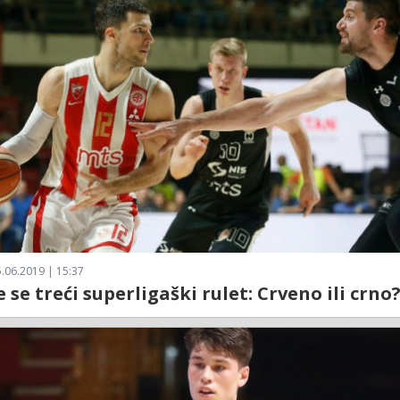
.06.2019 | 15:37
 se treći superligaški rulet: Crveno ili crno?