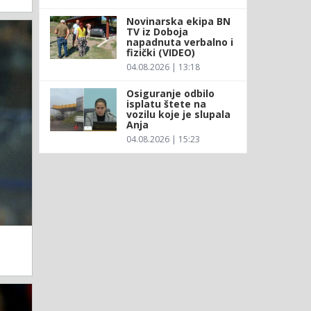
Novinarska ekipa BN
TV iz Doboja
napadnuta verbalno i
fizički (VIDEO)
04.08.2026 | 13:18
Osiguranje odbilo
isplatu štete na
vozilu koje je slupala
Anja
04.08.2026 | 15:23