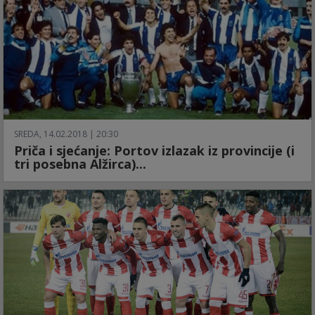
SREDA, 14.02.2018 | 20:30
Priča i sjećanje: Portov izlazak iz provincije (i
tri posebna Alžirca)...