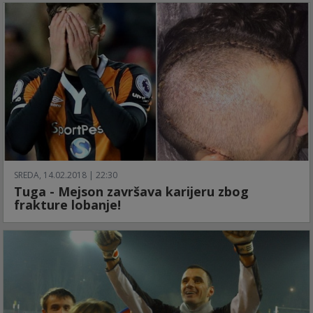
SREDA, 14.02.2018 | 22:30
Tuga - Mejson završava karijeru zbog
frakture lobanje!