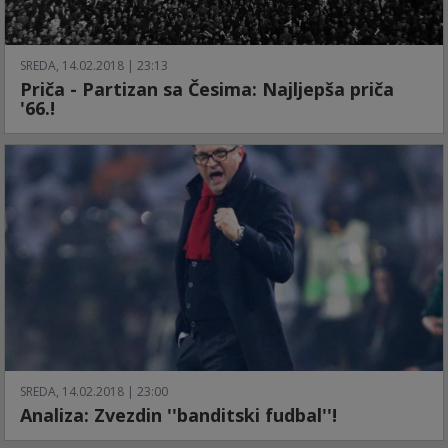
SREDA, 14.02.2018 | 23:13
Priča - Partizan sa Česima: Najljepša priča
'66.!
SREDA, 14.02.2018 | 23:00
Analiza: Zvezdin ''banditski fudbal''!