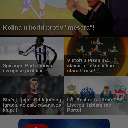
Kolina u borbi protiv ''mesara''!
Viktorija Plzenj na
Sjećanje: Partizanovo
skeneru: Iskusni kao
evropsko proljeće...
stara Grčka!
Slučaj Ljajić: Od ključnog
LŠ: Real nokautirao PSŽ,
igrača, do zakucavanja za
Liverpul izblamirao
klupu!
Porto!