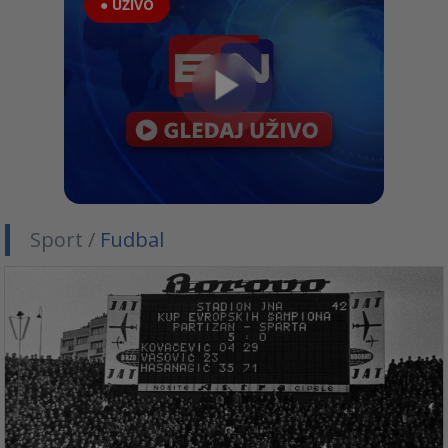
● UŽIVO
Sport /
Fudbal