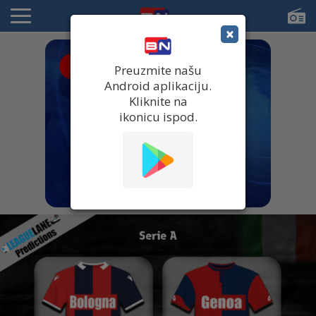
×
● UŽIVO
Preuzmite našu
Android aplikaciju.
Kliknite na
ikonicu ispod.