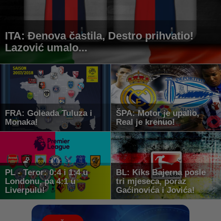
ITA: Đenova častila, Destro prihvatio!
Lazović umalo...
FRA: Goleada Tuluza i
ŠPA: Motor je upalio,
Monaka!
Real je krenuo!
PL - Teror: 0:4 i 1:4 u
BL: Kiks Bajerna posle
Londonu, pa 4:1 u
tri mjeseca, poraz
Liverpulu!
Gaćinovića i Jovića!