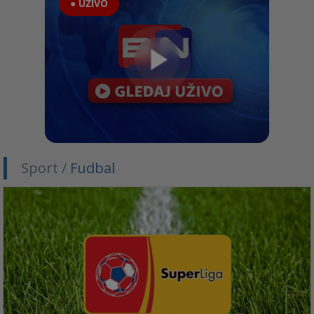
● UŽIVO
Sport /
Fudbal