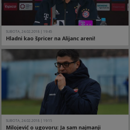
SUBOTA, 24.02.2018 | 19:45
Hladni kao špricer na Alijanc areni!
SUBOTA, 24.02.2018 | 19:15
Milojević o ugovoru: Ja sam najmanji