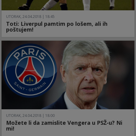
UTORAK, 24.04.2018 | 18:45
Toti: Liverpul pamtim po lošem, ali ih
poštujem!
UTORAK, 24.04.2018 | 18:00
Možete li da zamislite Vengera u PSŽ-u? Ni
mi!