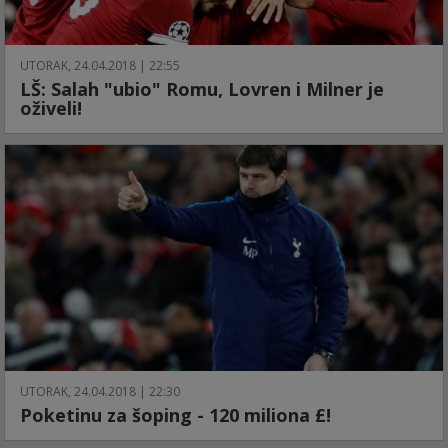
UTORAK, 24.04.2018 | 22:55
LŠ: Salah "ubio" Romu, Lovren i Milner je
oživeli!
UTORAK, 24.04.2018 | 22:30
Poketinu za šoping - 120 miliona £!