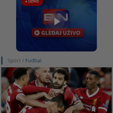
● UŽIVO
Sport /
Fudbal