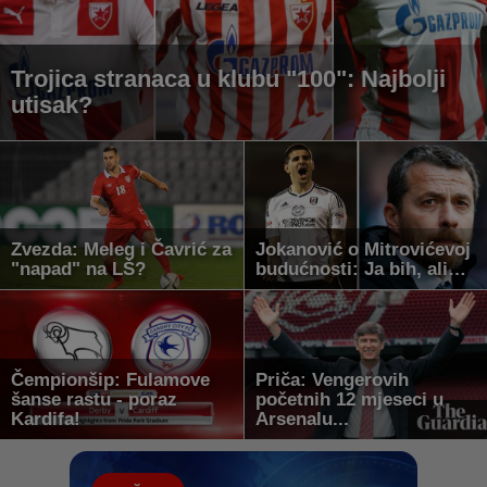
Trojica stranaca u klubu "100": Najbolji
utisak?
Zvezda: Meleg i Čavrić za
Jokanović o Mitrovićevoj
"napad" na LŠ?
budućnosti: Ja bih, ali…
Čempionšip: Fulamove
Priča: Vengerovih
šanse rastu - poraz
početnih 12 mjeseci u
Kardifa!
Arsenalu...