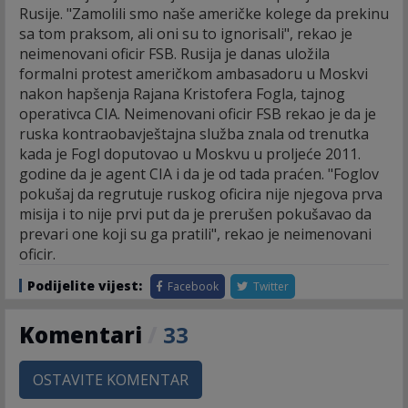
Rusije. "Zamolili smo naše američke kolege da prekinu
sa tom praksom, ali oni su to ignorisali", rekao je
neimenovani oficir FSB. Rusija je danas uložila
formalni protest američkom ambasadoru u Moskvi
nakon hapšenja Rajana Kristofera Fogla, tajnog
operativca CIA. Neimenovani oficir FSB rekao je da je
ruska kontraobavještajna služba znala od trenutka
kada je Fogl doputovao u Moskvu u proljeće 2011.
godine da je agent CIA i da je od tada praćen. "Foglov
pokušaj da regrutuje ruskog oficira nije njegova prva
misija i to nije prvi put da je prerušen pokušavao da
prevari one koji su ga pratili", rekao je neimenovani
oficir.
Podijelite vijest:
Facebook
Twitter
Komentari
/
33
OSTAVITE KOMENTAR