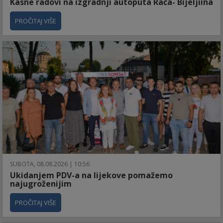
Kasne radovi na izgradnji autoputa Rača- Bijeljiina
PROČITAJ VIŠE
SUBOTA, 08.08.2026 | 10:56
Ukidanjem PDV-a na lijekove pomažemo
najugroženijim
PROČITAJ VIŠE