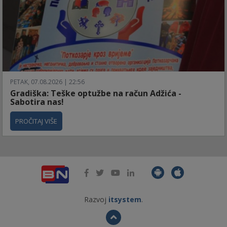
PETAK, 07.08.2026 | 22:56
Gradiška: Teške optužbe na račun Adžića -
Sabotira nas!
PROČITAJ VIŠE
Razvoj
itsystem
.