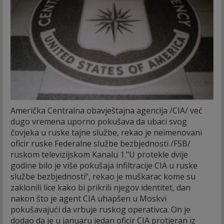
Američka Centralna obavještajna agencija /CIA/ već
dugo vremena uporno pokušava da ubaci svog
čovjeka u ruske tajne službe, rekao je neimenovani
oficir ruske Federalne službe bezbjednosti /FSB/
ruskom televizijskom Kanalu 1.
"U protekle dvije
godine bilo je više pokušaja infiltracije CIA u ruske
službe bezbjednosti", rekao je muškarac kome su
zaklonili lice kako bi prikrili njegov identitet, dan
nakon što je agent CIA uhapšen u Moskvi
pokušavajući da vrbuje ruskog operativca. On je
dodao da je u januaru jedan oficir CIA protjeran iz