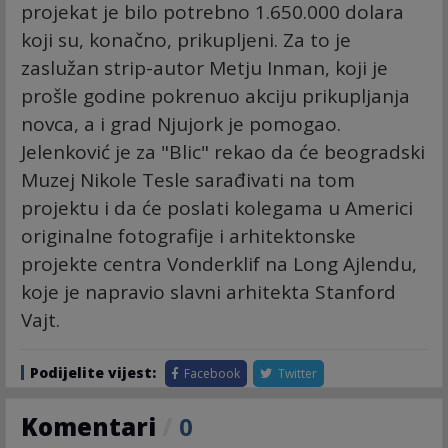
projekat je bilo potrebno 1.650.000 dolara
koji su, konačno, prikupljeni. Za to je
zaslužan strip-autor Metju Inman, koji je
prošle godine pokrenuo akciju prikupljanja
novca, a i grad Njujork je pomogao.
Jelenković je za "Blic" rekao da će beogradski
Muzej Nikole Tesle sarađivati na tom
projektu i da će poslati kolegama u Americi
originalne fotografije i arhitektonske
projekte centra Vonderklif na Long Ajlendu,
koje je napravio slavni arhitekta Stanford
Vajt.
Podijelite vijest:
Facebook
Twitter
Komentari
/
0