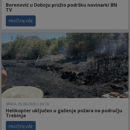
Borenović u Doboju pružio podršku novinarki BN
TV
PROČITAJ VIŠE
SREDA, 05.08.2026 | 20:19
Helikopter uključen u gašenje požara na području
Trebinja
PROČITAJ VIŠE