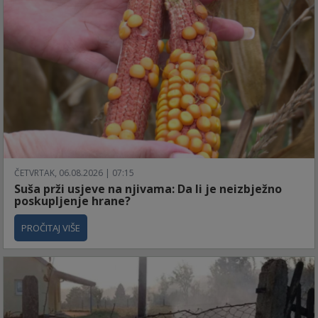
ČETVRTAK, 06.08.2026 | 07:15
Suša prži usjeve na njivama: Da li je neizbježno
poskupljenje hrane?
PROČITAJ VIŠE