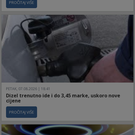
PROČITAJ VIŠE
PETAK, 07.08.2026 | 18:41
Dizel trenutno ide i do 3,45 marke, uskoro nove
cijene
PROČITAJ VIŠE