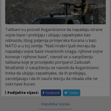
Talibani su pozvali Avganistance da napadaju strane
vojne baze i prebijaju i ubijaju zapadnjake kao
odmazdu zbog paljenja primjeraka Kurana u bazi
NATO-a u toj zemlje.
"Naši hrabri ljudi moraju da
napadaju vojne baze invazionih snaga, njihove vojne
konvoje i njihove baze", navodi se u saopštenju
talibana koje je proslijedio portparol Zaibulah
Mudžahid. U saopštenju se navodi da Avganistanci
treba da ubijaju zapadnjake, da ih prebijaju,
zarobljavaju i da ih nauče lekciju da nikada više ne
oskrnave Kuran.
Podijelite vijest:
Facebook
Twitter
Republika Srpska