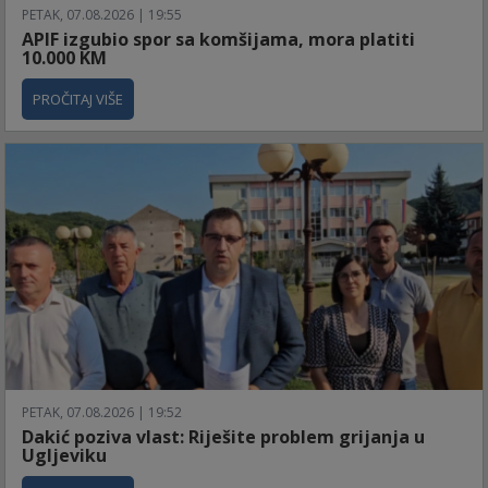
PETAK, 07.08.2026 | 19:55
APIF izgubio spor sa komšijama, mora platiti
10.000 KM
PROČITAJ VIŠE
PETAK, 07.08.2026 | 19:52
Dakić poziva vlast: Riješite problem grijanja u
Ugljeviku