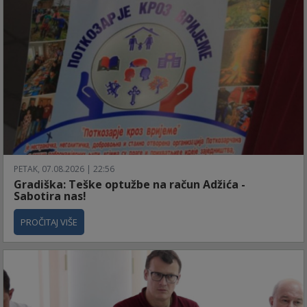
PETAK, 07.08.2026 | 22:56
Gradiška: Teške optužbe na račun Adžića -
Sabotira nas!
PROČITAJ VIŠE