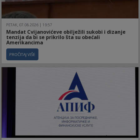
PETAK, 07.08.2026 | 19:57
Mandat Cvijanovićeve obilježili sukobi i dizanje
tenzija da bi se prikrilo šta su obećali
Amerikancima
PROČITAJ VIŠE