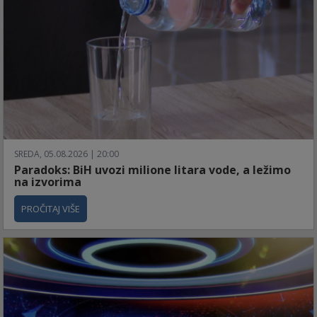
SREDA, 05.08.2026 | 20:00
Paradoks: BiH uvozi milione litara vode, a ležimo
na izvorima
PROČITAJ VIŠE