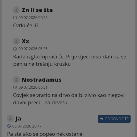
Zn li se šta
09.07.2026 00:55
Cvrkuće li?
Xx
09.07.2026 05:35
Kada izgladnji sići će. Prije djeci nisu dali da se
penju na trešnju krusku
Nostradamus
09.07.2026 06:51
Covjek se vratio na drvo da bi zivio kao njegovi
davni preci - na drvetu.
Ja
ODGOVORITE
08.07.2026 20:47
Pa sta ako se popeo nek ostane.