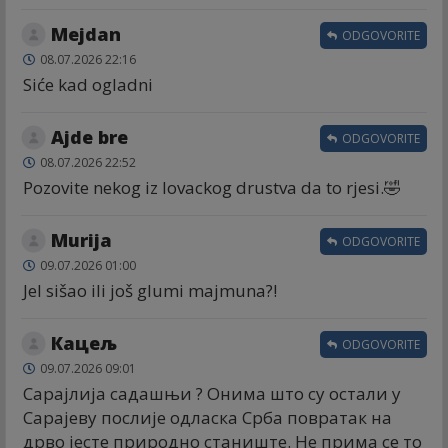
Mejdan
ODGOVORITE
08.07.2026 22:16
Siće kad ogladni
Ajde bre
ODGOVORITE
08.07.2026 22:52
Pozovite nekog iz lovackog drustva da to rjesi.🤣
Murija
ODGOVORITE
09.07.2026 01:00
Jel sišao ili još glumi majmuna?!
Кацељ
ODGOVORITE
09.07.2026 09:01
Сарајлија садашњи ? Онима што су остали у
Сарајеву послије одласка Срба повратак на
дрво јесте природно станиште. Не прима се то