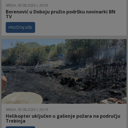
SREDA, 05.08.2026 | 20:59
Borenović u Doboju pružio podršku novinarki BN
TV
PROČITAJ VIŠE
SREDA, 05.08.2026 | 20:19
Helikopter uključen u gašenje požara na području
Trebinja