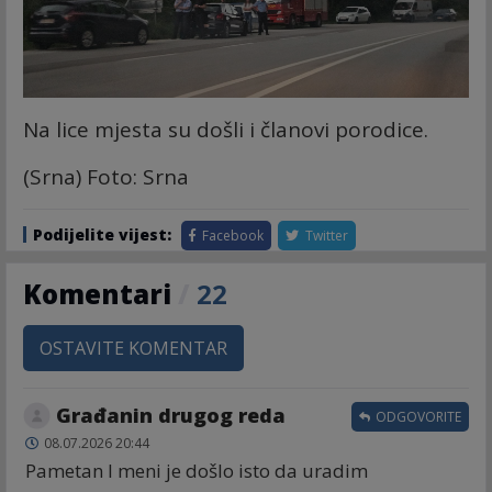
Na lice mjesta su došli i članovi porodice.
(Srna) Foto: Srna
Podijelite vijest:
Facebook
Twitter
Komentari
/
22
OSTAVITE KOMENTAR
Građanin drugog reda
ODGOVORITE
08.07.2026 20:44
Pametan I meni je došlo isto da uradim