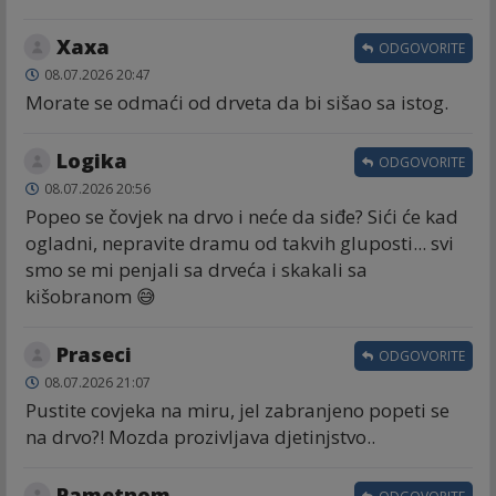
Хаха
ODGOVORITE
08.07.2026 20:47
Morate se odmaći od drveta da bi sišao sa istog.
Logika
ODGOVORITE
08.07.2026 20:56
Popeo se čovjek na drvo i neće da siđe? Sići će kad
ogladni, nepravite dramu od takvih gluposti... svi
smo se mi penjali sa drveća i skakali sa
kišobranom 😅
Praseci
ODGOVORITE
08.07.2026 21:07
Pustite covjeka na miru, jel zabranjeno popeti se
na drvo?! Mozda prozivljava djetinjstvo..
Pametnom