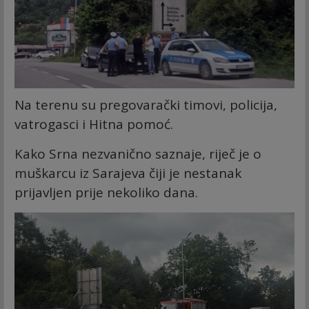
Na terenu su pregovarački timovi, policija,
vatrogasci i Hitna pomoć.
Kako Srna nezvanično saznaje, riječ je o
muškarcu iz Sarajeva čiji je nestanak
prijavljen prije nekoliko dana.