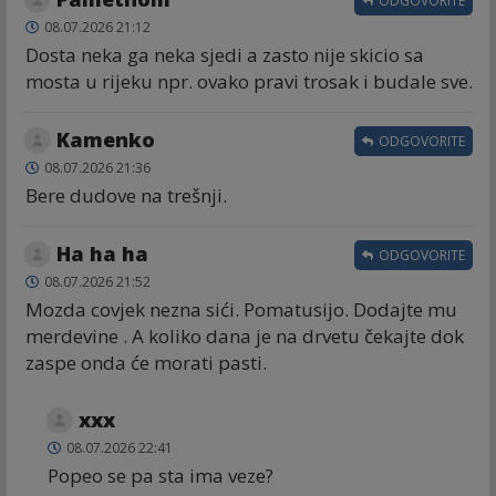
ODGOVORITE
08.07.2026 21:12
Dosta neka ga neka sjedi a zasto nije skicio sa
mosta u rijeku npr. ovako pravi trosak i budale sve.
Kamenko
ODGOVORITE
08.07.2026 21:36
Bere dudove na trešnji.
Ha ha ha
ODGOVORITE
08.07.2026 21:52
Mozda covjek nezna sići. Pomatusijo. Dodajte mu
merdevine . A koliko dana je na drvetu čekajte dok
zaspe onda će morati pasti.
xxx
08.07.2026 22:41
Popeo se pa sta ima veze?