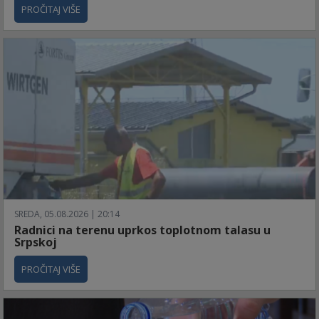
PROČITAJ VIŠE
SREDA, 05.08.2026 | 20:14
Radnici na terenu uprkos toplotnom talasu u
Srpskoj
PROČITAJ VIŠE