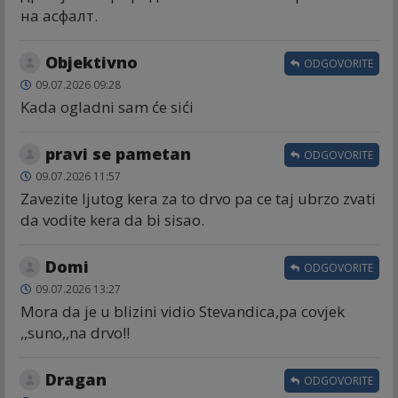
на асфалт.
Objektivno
ODGOVORITE
09.07.2026 09:28
Kada ogladni sam će sići
pravi se pametan
ODGOVORITE
09.07.2026 11:57
Zavezite ljutog kera za to drvo pa ce taj ubrzo zvati
da vodite kera da bi sisao.
Domi
ODGOVORITE
09.07.2026 13:27
Mora da je u blizini vidio Stevandica,pa covjek
,,suno,,na drvo!!
Dragan
ODGOVORITE