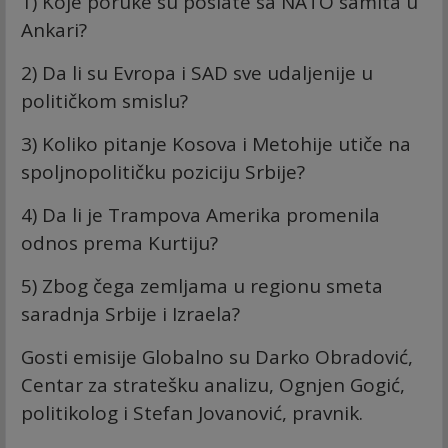
1) Koje poruke su poslate sa NATO samita u
Ankari?
2) Da li su Evropa i SAD sve udaljenije u
političkom smislu?
3) Koliko pitanje Kosova i Metohije utiče na
spoljnopolitičku poziciju Srbije?
4) Da li je Trampova Amerika promenila
odnos prema Kurtiju?
5) Zbog čega zemljama u regionu smeta
saradnja Srbije i Izraela?
Gosti emisije Globalno su Darko Obradović,
Centar za stratešku analizu, Ognjen Gogić,
politikolog i Stefan Jovanović, pravnik.