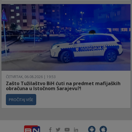
ČETVRTAK, 06.08.2026 | 19:53
Zašto Tužilaštvo BiH ćuti na predmet mafijaških
obračuna u Istočnom Sarajevu?!
PROČITAJ VIŠE