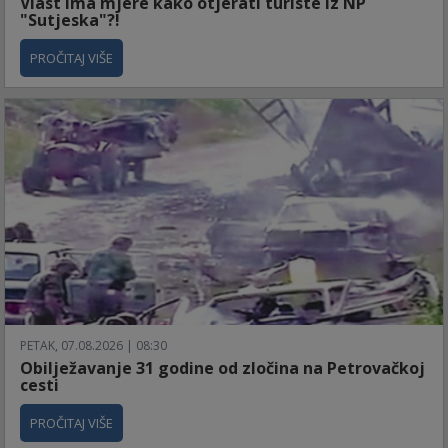
Vlast ima mjere kako otjerati turiste iz NP
"Sutjeska"?!
PROČITAJ VIŠE
PETAK, 07.08.2026 | 08:30
Obilježavanje 31 godine od zločina na Petrovačkoj
cesti
PROČITAJ VIŠE