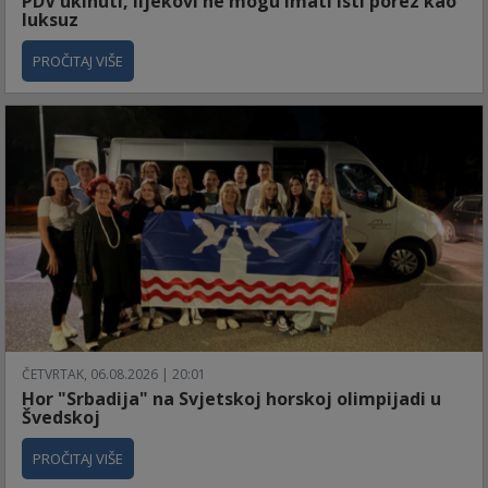
PDV ukinuti, lijekovi ne mogu imati isti porez kao
luksuz
PROČITAJ VIŠE
ČETVRTAK, 06.08.2026 | 20:01
Hor "Srbadija" na Svjetskoj horskoj olimpijadi u
Švedskoj
PROČITAJ VIŠE