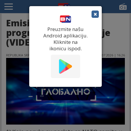
×
Emisija "Globalno" u
Preuzmite našu
programu BN televizije
Android aplikaciju.
(VIDEO)
Kliknite na
ikonicu ispod.
REPUBLIKA SRPSKA
08.07.2026 | 16:26