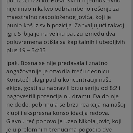
podižući razliku. Bosanski tim jednostavno
nije imao nikakvo odbrambeno rešenje za
maestralno raspoloženog Jovića, koji je
punio koš iz svih pozicija. Zahvaljujući takvoj
igri, Srbija je na veliku pauzu između dva
poluvremena otišla sa kapitalnih i ubedljivih
plus 19 – 54:35.
Ipak, Bosna se nije predavala i znatno
angažovanije je otvorila treću deonicu.
Koristeći blagi pad u koncentraciji naše
ekipe, gosti su napravili brzu seriju od 8:2 i
nagovestili potencijalnu dramu. Da do nje
ne dođe, pobrinula se brza reakcija na našoj
klupi i ekspresna konsolidacija redova.
Glavnu reč ponovo je uzeo Nikola Jović, koji
je u prelomnim trenucima pogodio dve