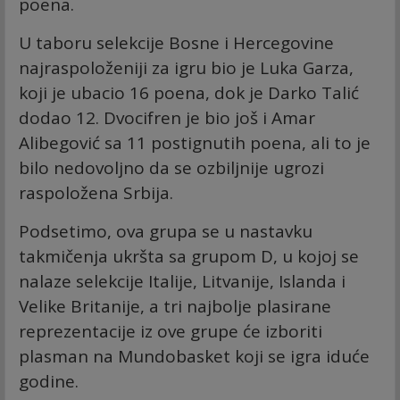
poena.
U taboru selekcije Bosne i Hercegovine
najraspoloženiji za igru bio je Luka Garza,
koji je ubacio 16 poena, dok je Darko Talić
dodao 12. Dvocifren je bio još i Amar
Alibegović sa 11 postignutih poena, ali to je
bilo nedovoljno da se ozbiljnije ugrozi
raspoložena Srbija.
Podsetimo, ova grupa se u nastavku
takmičenja ukršta sa grupom D, u kojoj se
nalaze selekcije Italije, Litvanije, Islanda i
Velike Britanije, a tri najbolje plasirane
reprezentacije iz ove grupe će izboriti
plasman na Mundobasket koji se igra iduće
godine.