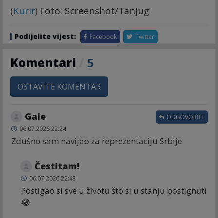
(
Kurir
) Foto: Screenshot/Tanjug
Podijelite vijest:
Facebook
Twitter
Komentari
/
5
OSTAVITE KOMENTAR
Gale
ODGOVORITE
06.07.2026 22:24
Zdušno sam navijao za reprezentaciju Srbije
Čestitam!
06.07.2026 22:43
Postigao si sve u životu što si u stanju postignuti
😂