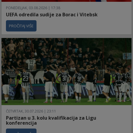
PONEDELJAK, 03.08.2026 | 17:38
UEFA odredila sudije za Borac i Vitebsk
PROČITAJ VIŠE
ČETVRTAK, 30.07.2026 | 23:11
Partizan u 3. kolu kvalifikacija za Ligu
konferencija