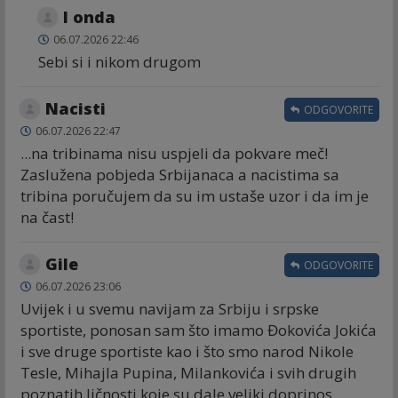
I onda
06.07.2026 22:46
Sebi si i nikom drugom
Nacisti
ODGOVORITE
06.07.2026 22:47
...na tribinama nisu uspjeli da pokvare meč!
Zaslužena pobjeda Srbijanaca a nacistima sa
tribina poručujem da su im ustaše uzor i da im je
na čast!
Gile
ODGOVORITE
06.07.2026 23:06
Uvijek i u svemu navijam za Srbiju i srpske
sportiste, ponosan sam što imamo Đokovića Jokića
i sve druge sportiste kao i što smo narod Nikole
Tesle, Mihajla Pupina, Milankovića i svih drugih
poznatih ličnosti koje su dale veliki doprinos