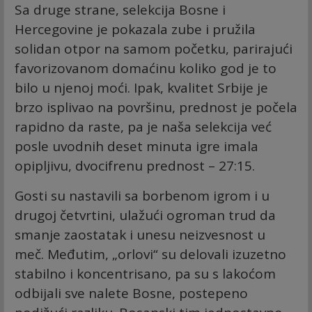
Sa druge strane, selekcija Bosne i
Hercegovine je pokazala zube i pružila
solidan otpor na samom početku, parirajući
favorizovanom domaćinu koliko god je to
bilo u njenoj moći. Ipak, kvalitet Srbije je
brzo isplivao na površinu, prednost je počela
rapidno da raste, pa je naša selekcija već
posle uvodnih deset minuta igre imala
opipljivu, dvocifrenu prednost – 27:15.
Gosti su nastavili sa borbenom igrom i u
drugoj četvrtini, ulažući ogroman trud da
smanje zaostatak i unesu neizvesnost u
meč. Međutim, „orlovi“ su delovali izuzetno
stabilno i koncentrisano, pa su s lakoćom
odbijali sve nalete Bosne, postepeno