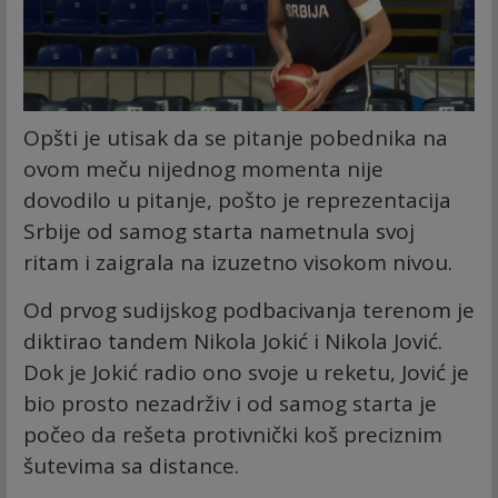
Opšti je utisak da se pitanje pobednika na
ovom meču nijednog momenta nije
dovodilo u pitanje, pošto je reprezentacija
Srbije od samog starta nametnula svoj
ritam i zaigrala na izuzetno visokom nivou.
Od prvog sudijskog podbacivanja terenom je
diktirao tandem Nikola Jokić i Nikola Jović.
Dok je Jokić radio ono svoje u reketu, Jović je
bio prosto nezadrživ i od samog starta je
počeo da rešeta protivnički koš preciznim
šutevima sa distance.