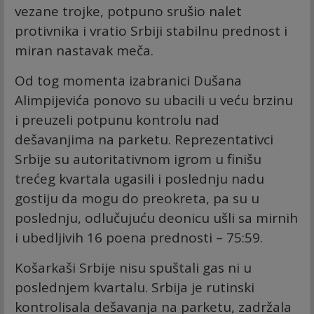
vezane trojke, potpuno srušio nalet
protivnika i vratio Srbiji stabilnu prednost i
miran nastavak meča.
Od tog momenta izabranici Dušana
Alimpijevića ponovo su ubacili u veću brzinu
i preuzeli potpunu kontrolu nad
dešavanjima na parketu. Reprezentativci
Srbije su autoritativnom igrom u finišu
trećeg kvartala ugasili i poslednju nadu
gostiju da mogu do preokreta, pa su u
poslednju, odlučujuću deonicu ušli sa mirnih
i ubedljivih 16 poena prednosti – 75:59.
Košarkaši Srbije nisu spuštali gas ni u
poslednjem kvartalu. Srbija je rutinski
kontrolisala dešavanja na parketu, zadržala