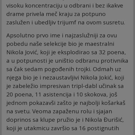
visoku koncentraciju u odbrani i bez ikakve
drame privela meč kraju za potpuno
zaslužen i ubedljiv trijumf na ovom susretu.
Apsolutno prvo ime i najzaslužniji za ovu
pobedu naše selekcije bio je maestralni
Nikola Jović, koji je eksplodirao sa 32 poena,
a u potpunosti je uništio odbranu protivnika
sa čak sedam pogođenih trojki. Odmah uz
njega bio je i nezaustavljivi Nikola Jokić, koji
je zabeležio impresivan tripl-dabl učinak sa
20 poena, 11 asistencija i 10 skokova, još
jednom pokazavši zašto je najbolji košarkaš
na svetu. Veoma zapaženu rolu i sjajan
doprinos sa klupe pružio je i Nikola Đurišić,
koji je utakmicu završio sa 16 postignutih