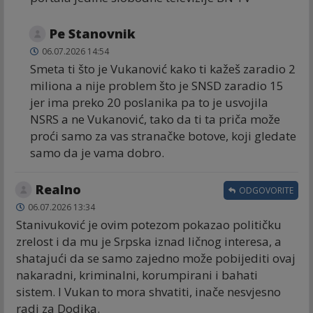
Ре Stanovnik
06.07.2026 14:54
Smeta ti što je Vukanović kako ti kažeš zaradio 2
miliona a nije problem što je SNSD zaradio 15
jer ima preko 20 poslanika pa to je usvojila
NSRS a ne Vukanović, tako da ti ta priča može
proći samo za vas stranačke botove, koji gledate
samo da je vama dobro.
Realno
ODGOVORITE
06.07.2026 13:34
Stanivuković je ovim potezom pokazao političku
zrelost i da mu je Srpska iznad ličnog interesa, a
shatajući da se samo zajedno može pobijediti ovaj
nakaradni, kriminalni, korumpirani i bahati
sistem. I Vukan to mora shvatiti, inače nesvjesno
radi za Dodika.