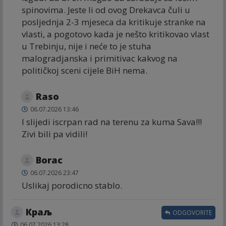
spinovima. Jeste li od ovog Drekavca čuli u
posljednja 2-3 mjeseca da kritikuje stranke na
vlasti, a pogotovo kada je nešto kritikovao vlast
u Trebinju, nije i neće to je stuha
malogradjanska i primitivac kakvog na
političkoj sceni cijele BiH nema.
Raso
06.07.2026 13:46
I slijedi iscrpan rad na terenu za kuma Sava!!!
Zivi bili pa vidili!
Borac
06.07.2026 23:47
Uslikaj porodicno stablo.
Краљ
ODGOVORITE
06.07.2026 13:28