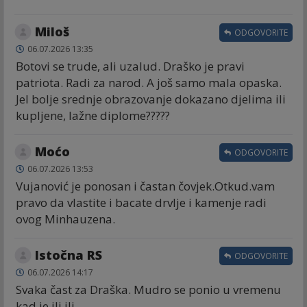
Miloš
ODGOVORITE
06.07.2026 13:35
Botovi se trude, ali uzalud. Draško je pravi
patriota. Radi za narod. A još samo mala opaska.
Jel bolje srednje obrazovanje dokazano djelima ili
kupljene, lažne diplome?????
Moćo
ODGOVORITE
06.07.2026 13:53
Vujanović je ponosan i častan čovjek.Otkud.vam
pravo da vlastite i bacate drvlje i kamenje radi
ovog Minhauzena.
Istočna RS
ODGOVORITE
06.07.2026 14:17
Svaka čast za Draška. Mudro se ponio u vremenu
kad je ili ili.