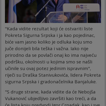
"Kada vidite rezultat koji će ostvariti liste
Pokreta Sigurna Srpska i ja kao pojedinac,
biće vam jasno koliko je odluka koju smo
juče donijeli bila teška i važna. Iako nije
prirodno da se povlači onaj ko ima najveću
podršku, okolnosti u kojima smo se našli
učinile su ovaj potez jedinim ispravnim",
riječi su Draška Stanivukovića, lidera Pokreta
sigurna Srpska i gradonačelnika Banjaluke.
"S druge strane, kada vidite da će Nebojša
Vukanović ubjedljivo završiti kao treći, a da
će lista koju predvodi Igor Crnadak, kao i sve