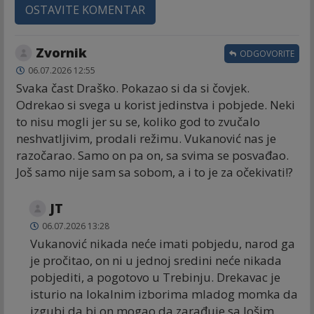
OSTAVITE KOMENTAR
Zvornik
ODGOVORITE
06.07.2026 12:55
Svaka čast Draško. Pokazao si da si čovjek.
Odrekao si svega u korist jedinstva i pobjede. Neki
to nisu mogli jer su se, koliko god to zvučalo
neshvatljivim, prodali režimu. Vukanović nas je
razočarao. Samo on pa on, sa svima se posvađao.
Još samo nije sam sa sobom, a i to je za očekivati!?
JT
06.07.2026 13:28
Vukanović nikada neće imati pobjedu, narod ga
je pročitao, on ni u jednoj sredini neće nikada
pobjediti, a pogotovo u Trebinju. Drekavac je
isturio na lokalnim izborima mladog momka da
izgubi da bi on mogao da zarađuje sa lošim