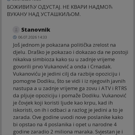
БОЖИВИЋУ ОДУСТАЈ. НЕ КВАРИ НАДМОЋ
ВУКАНУ НАД УСТАШКИЉОМ.
Stanovnik
06.07.2026 14:33
Još jednom je pokazana politička zrelost na
djelu. Draško je pokazao i dokazao da ne postoji
nikakva simbioza kako su u zadnje vrijeme
govorili prvo Vukanović a onda i Crnadak.
Vukanoviću je jedini cilj da razbije opoziciju i
pomogne Dodiku, što se vidi i iz njegovih javnih
nastupa a u zadnje vrijeme ga zovu i ATV i RTRS
da pljuje opoziciju i pomaže Dodiku. Vukanović
je čovjek koji koristi ljude kao krpu, kad ih
iskoristi, on ih i odbaci a razlog je jedini a to je
zarada. Ove godine uvodi nove poslanike kako
bi opstao na 4 poslanika i opet u narodne 4
godine zaradio 2 miliona maraka. Svjestan je i