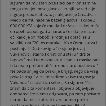
siguran da mu stari poslanici pa ni on sam ne
mogu donijeti nove glasove jer njihov rad nije
nigdje prepoznat, zato je ukljucio je Crnadka i
Medu da mu napune bazen glasova i skupe 2
000 000 KM koje će mu dati država , sa kojim će
on opet raspolagati a narodu će i dalje mazati
oči kako je on "tobož" sirotinja i oblači se u
vaikikiju za "20 -es maraka". Ko o čemu kurva i
poštenju !!! Dodikov igrač iz sjene je ovaj
Vukanović i stalno koristi onu staru " drž te
lopova " mali namazanko. Ali sad su maske pale
i da malo preformulišem onu staru poslovicu "
Ne pada snijeg da prekrije brijeg, nego da vrag
pokaže trag " A svi mi vidimo kakve tragove je
Vukanović ostavio iza sebe ... Sa sigurnošću
znam da čita komentare i objave a objavljuje
ono samo što njemu odgovara, pa zato pozivam
narod da mu se obrati ovim putem preko
portala jedine slobodne televizije BN TV