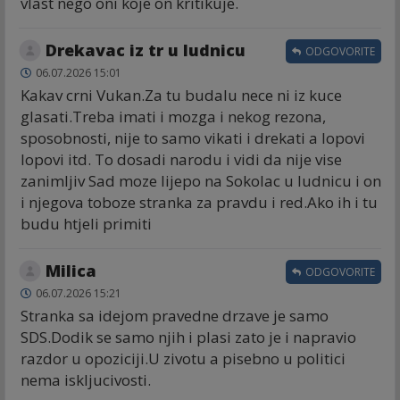
vlast nego oni koje on kritikuje.
Drekavac iz tr u ludnicu
ODGOVORITE
06.07.2026 15:01
Kakav crni Vukan.Za tu budalu nece ni iz kuce
glasati.Treba imati i mozga i nekog rezona,
sposobnosti, nije to samo vikati i drekati a lopovi
lopovi itd. To dosadi narodu i vidi da nije vise
zanimljiv Sad moze lijepo na Sokolac u ludnicu i on
i njegova toboze stranka za pravdu i red.Ako ih i tu
budu htjeli primiti
Milica
ODGOVORITE
06.07.2026 15:21
Stranka sa idejom pravedne drzave je samo
SDS.Dodik se samo njih i plasi zato je i napravio
razdor u opoziciji.U zivotu a pisebno u politici
nema iskljucivosti.