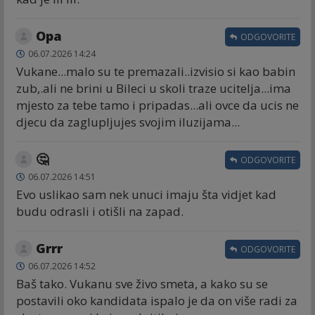
Opa
ODGOVORITE
06.07.2026 14:24
Vukane...malo su te premazali..izvisio si kao babin
zub,.ali ne brini u Bileci u skoli traze ucitelja...ima
mjesto za tebe tamo i pripadas...ali ovce da ucis ne
djecu da zaglupljujes svojim iluzijama...
🤔
ODGOVORITE
06.07.2026 14:51
Evo uslikao sam nek unuci imaju šta vidjet kad
budu odrasli i otišli na zapad.
Grrr
ODGOVORITE
06.07.2026 14:52
Baš tako. Vukanu sve živo smeta, a kako su se
postavili oko kandidata ispalo je da on više radi za