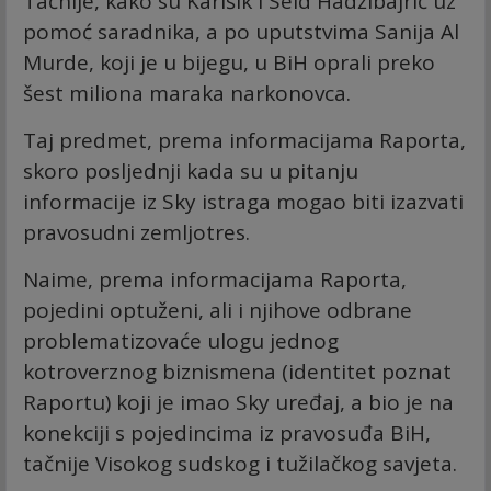
Tačnije, kako su Karišik i Seid Hadžibajrić uz
pomoć saradnika, a po uputstvima Sanija Al
Murde, koji je u bijegu, u BiH oprali preko
šest miliona maraka narkonovca.
Taj predmet, prema informacijama Raporta,
skoro posljednji kada su u pitanju
informacije iz Sky istraga mogao biti izazvati
pravosudni zemljotres.
Naime, prema informacijama Raporta,
pojedini optuženi, ali i njihove odbrane
problematizovaće ulogu jednog
kotroverznog biznismena (identitet poznat
Raportu) koji je imao Sky uređaj, a bio je na
konekciji s pojedincima iz pravosuđa BiH,
tačnije Visokog sudskog i tužilačkog savjeta.