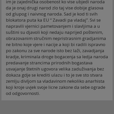
im je zajednička osobenost ko vise ubjedi naroda
da je onaj drugi narod zlo taj vise dobije glasova
od glupog i naivnog naroda. Sad je kod ti svih
blokatora puta ka EU “ Zavadi pa vladaj”. Svi se
napravili vjernici pametovanjem i slavljima a u
suštini su djavoli koji nedaju naprijed poštenim,
obrazovanim stručnim nepristrasnim gradjanima
ne bitno koje vjere i nacije a koji bi radili ispravno
po zakonu za sve narode isto bez laži, zavadjanja
kradje, kriminala droge bogacenja sa ledja naroda
predavanje strancima prirodnih bogastava
usvajanje štetnih ugovora velika zaduživanja bez
dokaza gdje se krediti ulazu i to je sve sto stvara
zemlju divljom sa vladavinom nekoliko anarhista
koji kroje uvjek svoje licne zakone da sebe ograde
od odgovornosti.