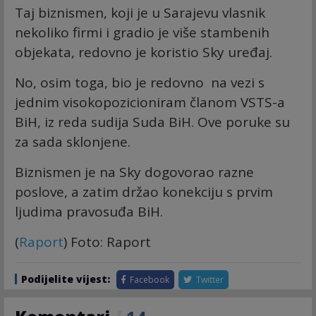
Taj biznismen, koji je u Sarajevu vlasnik
nekoliko firmi i gradio je više stambenih
objekata, redovno je koristio Sky uređaj.
No, osim toga, bio je redovno na vezi s
jednim visokopozicioniram članom VSTS-a
BiH, iz reda sudija Suda BiH. Ove poruke su
za sada sklonjene.
Biznismen je na Sky dogovorao razne
poslove, a zatim držao konekciju s prvim
ljudima pravosuđa BiH.
(
Raport
) Foto: Raport
Podijelite vijest:
Facebook
Twitter