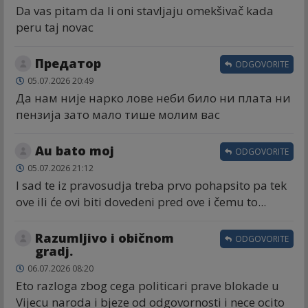
Da vas pitam da li oni stavljaju omekšivač kada
peru taj novac
Предатор
ODGOVORITE
05.07.2026 20:49
Да нам није нарко лове неби било ни плата ни
пензија зато мало тише молим вас
Au bato moj
ODGOVORITE
05.07.2026 21:12
I sad te iz pravosudja treba prvo pohapsito pa tek
ove ili će ovi biti dovedeni pred ove i čemu to...
Razumljivo i običnom
ODGOVORITE
gradj.
06.07.2026 08:20
Eto razloga zbog cega politicari prave blokade u
Vijecu naroda i bjeze od odgovornosti i nece ocito