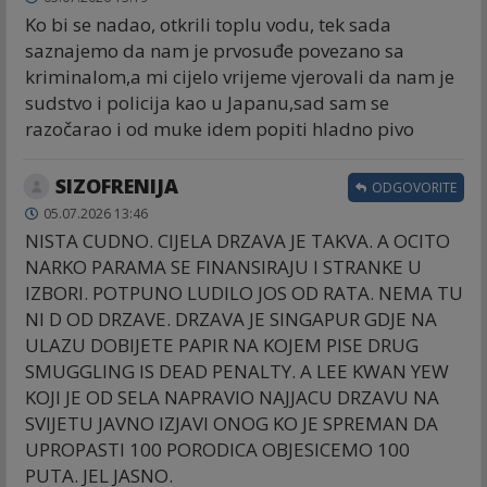
Ko bi se nadao, otkrili toplu vodu, tek sada
saznajemo da nam je prvosuđe povezano sa
kriminalom,a mi cijelo vrijeme vjerovali da nam je
sudstvo i policija kao u Japanu,sad sam se
razočarao i od muke idem popiti hladno pivo
SIZOFRENIJA
ODGOVORITE
05.07.2026 13:46
NISTA CUDNO. CIJELA DRZAVA JE TAKVA. A OCITO
NARKO PARAMA SE FINANSIRAJU I STRANKE U
IZBORI. POTPUNO LUDILO JOS OD RATA. NEMA TU
NI D OD DRZAVE. DRZAVA JE SINGAPUR GDJE NA
ULAZU DOBIJETE PAPIR NA KOJEM PISE DRUG
SMUGGLING IS DEAD PENALTY. A LEE KWAN YEW
KOJI JE OD SELA NAPRAVIO NAJJACU DRZAVU NA
SVIJETU JAVNO IZJAVI ONOG KO JE SPREMAN DA
UPROPASTI 100 PORODICA OBJESICEMO 100
PUTA. JEL JASNO.