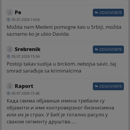
Ре
ODGOVORITE
05.07.2026 14:04
Možda nam Medeni pomogne kao u Srbiji, možda
saznamo ko je ubio Davida.
Srebrenik
ODGOVORITE
05.07.2026 15:04
Postoji takav sudija u brckom..nebojsa savic..taj
smrad sarađuje sa kriminalcima
Raport
ODGOVORITE
05.07.2026 15:48
Када свима објавише имена требали су
објавити и име контроверзног бизнисмена
или их је страх. У БиХ је тотално расуло у
сваком сегменту друштва.....