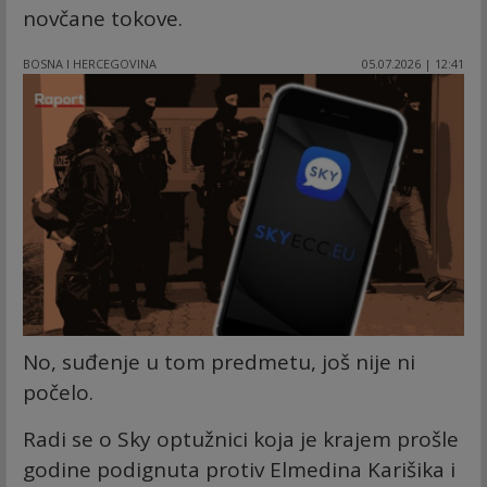
novčane tokove.
BOSNA I HERCEGOVINA
05.07.2026 | 12:41
No, suđenje u tom predmetu, još nije ni
počelo.
Radi se o Sky optužnici koja je krajem prošle
godine podignuta protiv Elmedina Karišika i