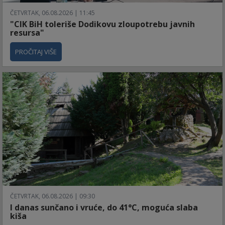
ČETVRTAK, 06.08.2026 | 11:45
"CIK BiH toleriše Dodikovu zloupotrebu javnih
resursa"
PROČITAJ VIŠE
ČETVRTAK, 06.08.2026 | 09:30
I danas sunčano i vruće, do 41°C, moguća slaba
kiša