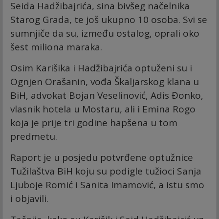
Seida Hadžibajrića, sina bivšeg načelnika
Starog Grada, te još ukupno 10 osoba. Svi se
sumnjiče da su, između ostalog, oprali oko
šest miliona maraka.
Osim Karišika i Hadžibajrića optuženi su i
Ognjen Orašanin, vođa Škaljarskog klana u
BiH, advokat Bojan Veselinović, Adis Đonko,
vlasnik hotela u Mostaru, ali i Emina Rogo
koja je prije tri godine hapšena u tom
predmetu.
Raport je u posjedu potvrđene optužnice
Tužilaštva BiH koju su podigle tužioci Sanja
Ljuboje Romić i Sanita Imamović, a istu smo
i objavili.