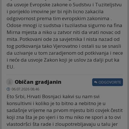
da usvoje Evropske zakone o Sudstvu i Tuziteljstvu
i porijeklo imovine jer bi njih licno zakacila
odgovornost prema tim evropskim zakonima .
Odose mnogi iz sudstva i tuzilastva sigurno na fina
Mirna mjesta a niko u zatvor niti da vrati novac od
mita. Potkovani ode za savjetnika I nista nazad od
tog potkovanja tako Vjerovatno i ostali su se snasli
da uzivanje u tom zaradjenom od potkivanja i nece
i neće da usvoje Zakon koji je uslov za dalji put ka
EU.
Običan gradjanin
ODGOVORITE
06.07.2026 08:46
Eto Srbi, Hrvati Bosnjaci kakvi su nam svi
konsultivni i koliko je to bitno a nebitno je u
sadašnje vrijeme na prvom mjestu biti covjek čestit
koji zna šta je po vjeri i to mu niko ne spori a to ovi
vlastodršci šta rade i zloupotrebljavaju u talu jer