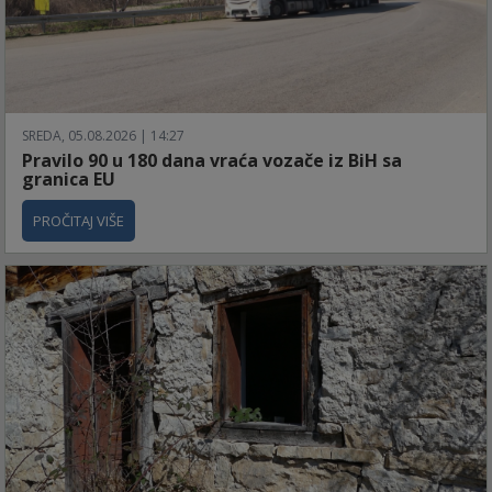
SREDA, 05.08.2026 | 14:27
Pravilo 90 u 180 dana vraća vozače iz BiH sa
granica EU
PROČITAJ VIŠE