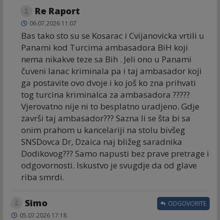
Re Raport
06.07.2026 11:07
Bas tako sto su se Kosarac i Cvijanovicka vrtili u
Panami kod Turcima ambasadora BiH koji
nema nikakve teze sa Bih . Jeli ono u Panami
čuveni lanac kriminala pa i taj ambasador koji
ga postavite ovo dvoje i ko još ko zna prihvati
tog turcina kriminalca za ambasadora ?????
Vjerovatno nije ni to besplatno uradjeno. Gdje
završi taj ambasador??? Sazna li se šta bi sa
onim prahom u kancelariji na stolu bivšeg
SNSDovca Dr, Dzaica naj bližeg saradnika
Dodikovog??? Samo napusti bez prave pretrage i
odgovornosti. Iskustvo je svugdje da od glave
riba smrdi.
Simo
ODGOVORITE
05.07.2026 17:18