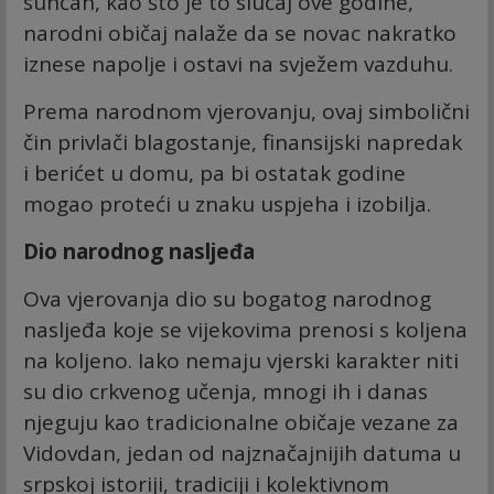
sunčan, kao što je to slučaj ove godine,
narodni običaj nalaže da se novac nakratko
iznese napolje i ostavi na svježem vazduhu.
Prema narodnom vjerovanju, ovaj simbolični
čin privlači blagostanje, finansijski napredak
i berićet u domu, pa bi ostatak godine
mogao proteći u znaku uspjeha i izobilja.
Dio narodnog nasljeđa
Ova vjerovanja dio su bogatog narodnog
nasljeđa koje se vijekovima prenosi s koljena
na koljeno. Iako nemaju vjerski karakter niti
su dio crkvenog učenja, mnogi ih i danas
njeguju kao tradicionalne običaje vezane za
Vidovdan, jedan od najznačajnijih datuma u
srpskoj istoriji, tradiciji i kolektivnom