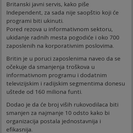
Britanski javni servis, kako piše
Independent, za sada nije saopštio koji će
programi biti ukinuti.
Pored rezova u informativnom sektoru,
ukidanje radnih mesta pogodiće i oko 700
zaposlenih na korporativnim poslovima.
Britin je u poruci zaposlenima naveo da se
očekuje da smanjenja troškova u
informativnom programu i dodatnim
televizijskim i radijskim segmentima donesu
uštede od 160 miliona funti.
Dodao je da će broj viših rukovodilaca biti
smanjen za najmanje 10 odsto kako bi
organizacija postala jednostavnija i
efikasnija.