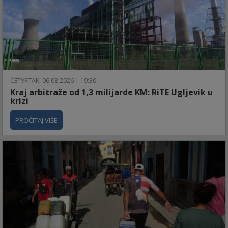
ČETVRTAK, 06.08.2026 | 19:30
Kraj arbitraže od 1,3 milijarde KM: RiTE Ugljevik u
krizi
PROČITAJ VIŠE