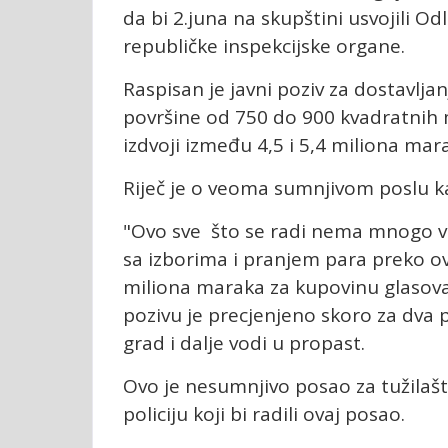
da bi 2.juna na skupštini usvojili O
republičke inspekcijske organe.
Raspisan je javni poziv za dostavlj
površine od 750 do 900 kvadratnih 
izdvoji između 4,5 i 5,4 miliona mar
Riječ je o veoma sumnjivom poslu k
"Ovo sve što se radi nema mnogo ve
sa izborima i pranjem para preko ovo
miliona maraka za kupovinu glasova,
pozivu je precjenjeno skoro za dva pu
grad i dalje vodi u propast.
Ovo je nesumnjivo posao za tužilaštv
policiju koji bi radili ovaj posao.