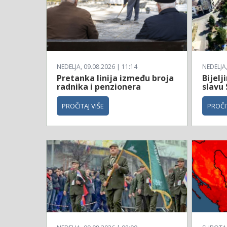
NEDELJA, 09.08.2026 | 11:14
NEDELJA,
Pretanka linija između broja
Bijelj
radnika i penzionera
slavu
PROČITAJ VIŠE
PROČIT