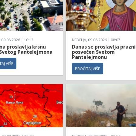
 09.08.2026 | 10:13
NEDELJA, 09.08.2026 | 08:07
ina proslavlja krsnu
Danas se proslavlja prazn
 Svetog Pantelejmona
posvećen Svetom
Pantelejmonu
AJ VIŠE
PROČITAJ VIŠE