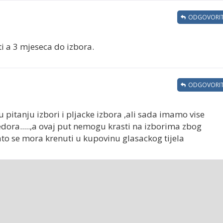
ODGOVORIT
 a 3 mjeseca do izbora.
ODGOVORIT
u pitanju izbori i pljacke izbora ,ali sada imamo vise
edora.....,a ovaj put nemogu krasti na izborima zbog
to se mora krenuti u kupovinu glasackog tijela