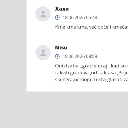
Хаха
18.06.2026 06:48
Kme kme kme, već počeli kmečati
Nisu
18.06.2026 08:58
Oni dzaba ,,grad slucaj,, kad su 
takvih gradova ,od Laktasa ,Prij
skenera,nemogu mrtvi glasati za