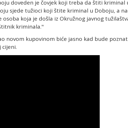
oju doveden je čovjek koji treba da štiti kriminal 
u sjede tužioci koji štite kriminal u Doboju, a na
e osoba koja je došla iz Okružnog javnog tužilaštv
titnik kriminala."
vao novom kupovinom biće jasno kad bude pozna
cijeni.