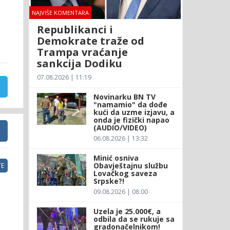
NAJVIŠE KOMENTARA
Republikanci i
Demokrate traže od
Trampa vraćanje
sankcija Dodiku
07.08.2026 | 11:19
Novinarku BN TV
"namamio" da dođe
kući da uzme izjavu, a
onda je fizički napao
(AUDIO/VIDEO)
06.08.2026 | 13:32
Minić osniva
Obavještajnu službu
E
Lovačkog saveza
Srpske?!
09.08.2026 | 08:00
Uzela je 25.000€, a
odbila da se rukuje sa
gradonačelnikom!