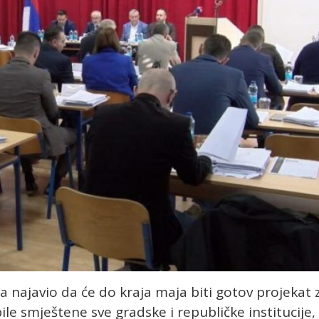
la najavio da će do kraja maja biti gotov projekat 
ile smještene sve gradske i republičke institucije,