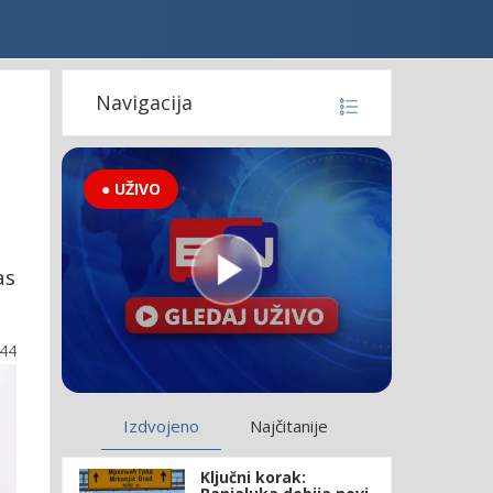
Navigacija
● UŽIVO
as
:44
Izdvojeno
Najčitanije
Ključni korak: