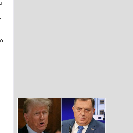
u
a
to