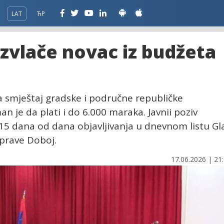
LAT
ЋР
izvlače novac iz budžeta
a smještaj gradske i područne republičke
n je da plati i do 6.000 maraka. Javnii poziv
n 15 dana od dana objavljivanja u dnevnom listu Gl
uprave Doboj.
17.06.2026 | 21