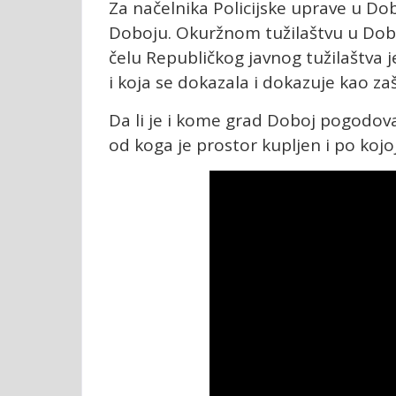
Za načelnika Policijske uprave u Dob
Doboju. Okuržnom tužilaštvu u Doboj
čelu Republičkog javnog tužilaštva j
i koja se dokazala i dokazuje kao zaš
Da li je i kome grad Doboj pogodo
od koga je prostor kupljen i po kojoj 