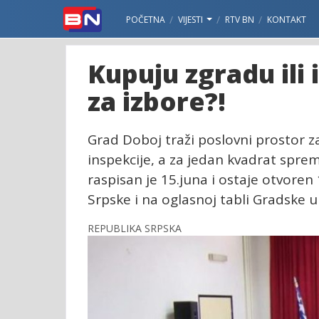
POČETNA
VIJESTI
RTV BN
KONTAKT
Kupuju zgradu ili 
za izbore?!
Grad Doboj traži poslovni prostor z
inspekcije, a za jedan kvadrat sprema
raspisan je 15.juna i ostaje otvore
Srpske i na oglasnoj tabli Gradske 
REPUBLIKA SRPSKA