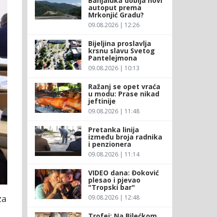
Banjaluka dobija novi
autoput prema
Mrkonjić Gradu?
09.08.2026 | 12:26
Bijeljina proslavlja
krsnu slavu Svetog
Pantelejmona
09.08.2026 | 10:13
Ražanj se opet vraća
u modu: Prase nikad
jeftinije
09.08.2026 | 11:48
Pretanka linija
između broja radnika
i penzionera
09.08.2026 | 11:14
VIDEO dana: Đoković
plesao i pjevao
"Tropski bar"
za
09.08.2026 | 12:48
Trofej: Na Bilećkom