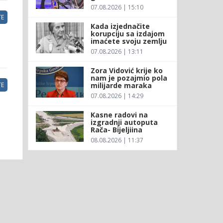
07.08.2026 | 15:10
E
Kada izjednačite
korupciju sa izdajom
imaćete svoju zemlju
07.08.2026 | 13:11
Zora Vidović krije ko
nam je pozajmio pola
milijarde maraka
E
07.08.2026 | 14:29
Kasne radovi na
izgradnji autoputa
Rača- Bijeljiina
08.08.2026 | 11:37