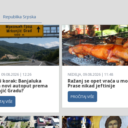
Republika Srpska
 09.08.2026 | 12:26
NEDELJA, 09.08.2026 | 11:48
i korak: Banjaluka
Ražanj se opet vraća u mo
a novi autoput prema
Prase nikad jeftinije
jić Gradu?
PROČITAJ VIŠE
AJ VIŠE