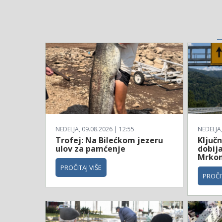
NEDELJA, 09.08.2026 | 12:55
NEDELJA,
Trofej: Na Bilećkom jezeru
Ključn
ulov za pamćenje
dobij
Mrkon
PROČITAJ VIŠE
PROČIT