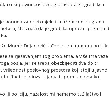
dluku o kupovini poslovnog prostora za gradske i
anje ponuda za novi objekat u užem centru grada
metara, što znači da je gradska uprava spremna 
aka.
aže Momir Dejanović iz Centra za humanu politiku
ze sa rješavanjem tog problema, a više ima veze
ga posla, jer se treba obezbijediti dva do tri
 vrijednost poslovnog prostora koji stoji u javno
ta. Radi se o invsticijama ili pranju novca koji
o ili policiju, nažalost mi nemamo tužilaštvo I