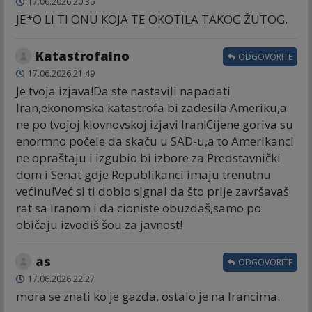
17.06.2026 20:36
JE*O LI TI ONU KOJA TE OKOTILA TAKOG ŽUTOG.
Katastrofalno
ODGOVORITE
17.06.2026 21:49
Je tvoja izjava!Da ste nastavili napadati
Iran,ekonomska katastrofa bi zadesila Ameriku,a
ne po tvojoj klovnovskoj izjavi Iran!Cijene goriva su
enormno počele da skaču u SAD-u,a to Amerikanci
ne opraštaju i izgubio bi izbore za Predstavnički
dom i Senat gdje Republikanci imaju trenutnu
većinu!Već si ti dobio signal da što prije završavaš
rat sa Iranom i da cioniste obuzdaš,samo po
običaju izvodiš šou za javnost!
as
ODGOVORITE
17.06.2026 22:27
mora se znati ko je gazda, ostalo je na Irancima.