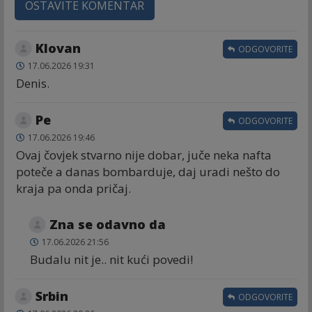
OSTAVITE KOMENTAR
Klovan
ODGOVORITE
17.06.2026 19:31
Denis.
Ре
ODGOVORITE
17.06.2026 19:46
Ovaj čovjek stvarno nije dobar, juče neka nafta
poteče a danas bombarduje, daj uradi nešto do
kraja pa onda pričaj.
Zna se odavno da
17.06.2026 21:56
Budalu nit je.. nit kući povedi!
Srbin
ODGOVORITE