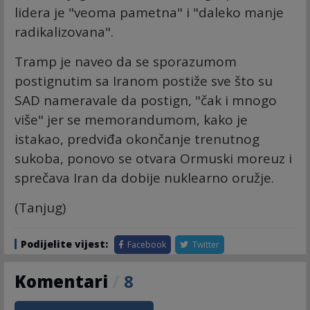
lidera je "veoma pametna" i "daleko manje
radikalizovana".
Tramp je naveo da se sporazumom
postignutim sa Iranom postiže sve što su
SAD nameravale da postign, "čak i mnogo
više" jer se memorandumom, kako je
istakao, predviđa okončanje trenutnog
sukoba, ponovo se otvara Ormuski moreuz i
sprečava Iran da dobije nuklearno oružje.
(Tanjug)
Podijelite vijest:
Facebook
Twitter
Komentari
/
8