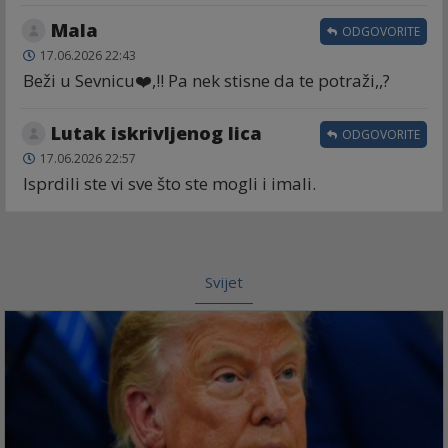
Mala
ODGOVORITE
17.06.2026 22:43
Beži u Sevnicu❤️,!! Pa nek stisne da te potraži,,?
Lutak iskrivljenog lica
ODGOVORITE
17.06.2026 22:57
Isprdili ste vi sve što ste mogli i imali.
Svijet