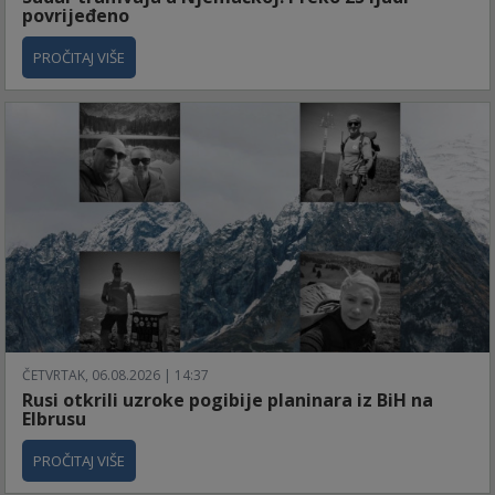
povrijeđeno
PROČITAJ VIŠE
ČETVRTAK, 06.08.2026 | 14:37
Rusi otkrili uzroke pogibije planinara iz BiH na
Elbrusu
PROČITAJ VIŠE