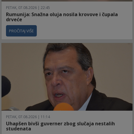
PETAK, 07.08.2026 | 22:45
Rumunija: Snažna oluja nosila krovove i čupala
drveće
PROČITAJ VIŠE
PETAK, 07.08.2026 | 11:14
Uhapšen bivši guverner zbog slučaja nestalih
studenata