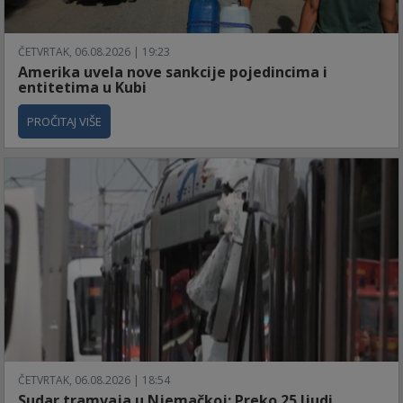
ČETVRTAK, 06.08.2026 | 19:23
Amerika uvela nove sankcije pojedincima i
entitetima u Kubi
PROČITAJ VIŠE
ČETVRTAK, 06.08.2026 | 18:54
Sudar tramvaja u Njemačkoj: Preko 25 ljudi