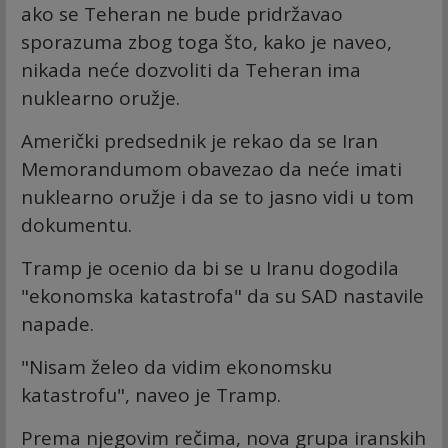
ako se Teheran ne bude pridržavao
sporazuma zbog toga što, kako je naveo,
nikada neće dozvoliti da Teheran ima
nuklearno oružje.
Američki predsednik je rekao da se Iran
Memorandumom obavezao da neće imati
nuklearno oružje i da se to jasno vidi u tom
dokumentu.
Tramp je ocenio da bi se u Iranu dogodila
"ekonomska katastrofa" da su SAD nastavile
napade.
"Nisam želeo da vidim ekonomsku
katastrofu", naveo je Tramp.
Prema njegovim rečima, nova grupa iranskih