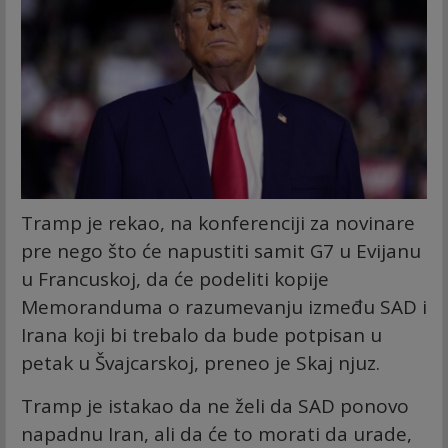
Tramp je rekao, na konferenciji za novinare
pre nego što će napustiti samit G7 u Evijanu
u Francuskoj, da će podeliti kopije
Memoranduma o razumevanju između SAD i
Irana koji bi trebalo da bude potpisan u
petak u Švajcarskoj, preneo je Skaj njuz.
Tramp je istakao da ne želi da SAD ponovo
napadnu Iran, ali da će to morati da urade,